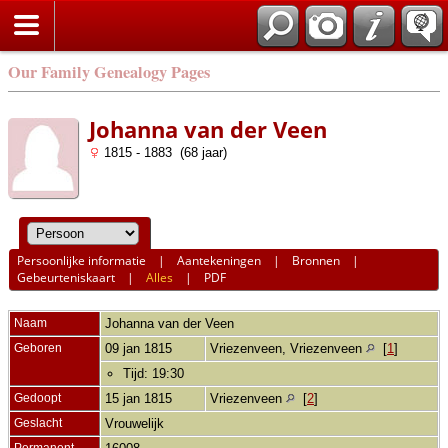
Our Family Genealogy Pages
Johanna van der Veen
1815 - 1883 (68 jaar)
Persoonlijke informatie
|
Aantekeningen
|
Bronnen
|
Gebeurteniskaart
|
Alles
|
PDF
Naam
Johanna
van der Veen
Geboren
09 jan 1815
Vriezenveen, Vriezenveen
[
1
]
Tijd: 19:30
Gedoopt
15 jan 1815
Vriezenveen
[
2
]
Geslacht
Vrouwelijk
Permanent