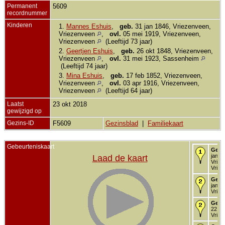
Permanent
5609
recordnummer
Kinderen
1.
Mannes Eshuis
,
geb.
31 jan 1846, Vriezenveen,
Vriezenveen
,
ovl.
05 mei 1919, Vriezenveen,
Vriezenveen
(Leeftijd 73 jaar)
2.
Geertjen Eshuis
,
geb.
26 okt 1848, Vriezenveen,
Vriezenveen
,
ovl.
31 mei 1923, Sassenheim
(Leeftijd 74 jaar)
3.
Mina Eshuis
,
geb.
17 feb 1852, Vriezenveen,
Vriezenveen
,
ovl.
03 apr 1916, Vriezenveen,
Vriezenveen
(Leeftijd 64 jaar)
Laatst
23 okt 2018
gewijzigd op
Gezins-ID
F5609
Gezinsblad
|
Familiekaart
Gebeurteniskaart
Gebo
jan 1
Laad de kaart
Vriez
Vriez
Gedo
jan 1
Vriez
Getr
22 mr
Vriez