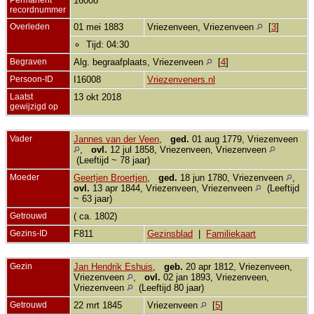
16008
recordnummer
Overleden
01 mei 1883
Vriezenveen, Vriezenveen
[
3
]
Tijd: 04:30
Begraven
Alg. begraafplaats, Vriezenveen
[
4
]
Persoon-ID
I16008
Vriezenveners.nl
Laatst
13 okt 2018
gewijzigd op
Vader
Jannes van der Veen
,
ged.
01 aug 1779, Vriezenveen
,
ovl.
12 jul 1858, Vriezenveen, Vriezenveen
(Leeftijd ~ 78 jaar)
Moeder
Geertjen Broertjen
,
ged.
18 jun 1780, Vriezenveen
,
ovl.
13 apr 1844, Vriezenveen, Vriezenveen
(Leeftijd
~ 63 jaar)
Getrouwd
( ca. 1802)
Gezins-ID
F811
Gezinsblad
|
Familiekaart
Gezin
Jan Hendrik Eshuis
,
geb.
20 apr 1812, Vriezenveen,
Vriezenveen
,
ovl.
02 jan 1893, Vriezenveen,
Vriezenveen
(Leeftijd 80 jaar)
Getrouwd
22 mrt 1845
Vriezenveen
[
5
]