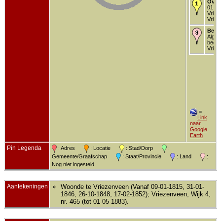
Over
01 me
Vriez
Vriez
Begr
Alg.
begra
Vriez
=
Link
naar
Google
Earth
Pin Legenda
: Adres
: Locatie
: Stad/Dorp
:
Gemeente/Graafschap
: Staat/Provincie
: Land
:
Nog niet ingesteld
Aantekeningen
Woonde te Vriezenveen (Vanaf 09-01-1815, 31-01-
1846, 26-10-1848, 17-02-1852); Vriezenveen, Wijk 4,
nr. 465 (tot 01-05-1883).