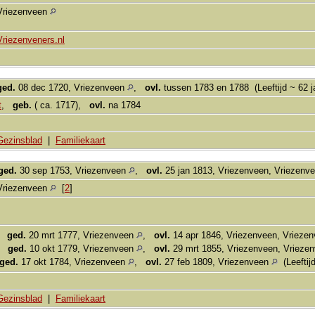
Vriezenveen
Vriezenveners.nl
ged.
08 dec 1720, Vriezenveen
,
ovl.
tussen 1783 en 1788 (Leeftijd ~ 62 j
t
,
geb.
( ca. 1717),
ovl.
na 1784
Gezinsblad
|
Familiekaart
ged.
30 sep 1753, Vriezenveen
,
ovl.
25 jan 1813, Vriezenveen, Vriezenv
Vriezenveen
[
2
]
,
ged.
20 mrt 1777, Vriezenveen
,
ovl.
14 apr 1846, Vriezenveen, Vrieze
,
ged.
10 okt 1779, Vriezenveen
,
ovl.
29 mrt 1855, Vriezenveen, Vrieze
ged.
17 okt 1784, Vriezenveen
,
ovl.
27 feb 1809, Vriezenveen
(Leeftijd
Gezinsblad
|
Familiekaart