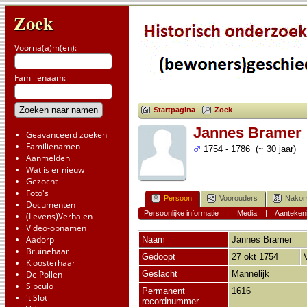
Zoek
Voorna(a)m(en):
Familienaam:
Startpagina
Zoek
Jannes Bramer
Geavanceerd zoeken
Familienamen
1754 - 1786 (~ 30 jaar)
Aanmelden
Wat is er nieuw
Gezocht
Foto's
Persoon
Voorouders
Nakom
Documenten
Persoonlijke informatie
|
Media
|
Aanteken
(Levens)Verhalen
Video-opnamen
Aadorp
Naam
Jannes
Bramer
Bruinehaar
Gedoopt
27 okt 1754
Kloosterhaar
De Pollen
Geslacht
Mannelijk
Sibculo
Permanent
1616
't Slot
recordnummer