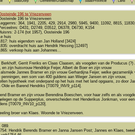
atie
: Stad/Dorp
: Gemeente/Graafschap
: Staat/Provincie
: Land
:
Oosteinde 196 te Vriezenveen
Oosteinde 196 te Vriezenveen
Leggernrs: 364, 1941, 2205, 429, 2914, 2980, 5945, 9400, 11092, 8815, 11830
Perceelnrs: D431, D2749, D3512, D6378, D6730, K154
Huisnrs: 2-174 (tot 1957), Oosteinde 196
1e huis
1817: huis eigendom van Jan Holland [3424]
1835: overdracht huis aan Hendrik Hessing [12497]
1865: verkoop huis aan Johannes…
 Berkhoff, Gerrit Freriks en Claas Claasen, als voogden van de Producus (?) J
 en zijn huisvrouw Hendrikje Feijer, Albert de Boer en zijn vrouw
, alsmede Jannes Bramer en zijn vrouw Gerhardijna Feijer, welke gezamenlijk v
e penningen, een som van 400 guldens aan Wieger Jansen en zijn vrouw,
llen hypotheek met onderpand op het huis met het land opgaans, zo door Jan 
 Olde en Barend Hendriks [T0079_INV9_p114].
end Bramer en zijn vrouw Berendina Boeschen, voor haar zelfs en als voogde
, gelegen op de Supperplus, onverscheiden met Henderikus Jonkman, voor een
dens [T0079_INV10_p120].
eeling broer van Klaes. Woonde te Vriezenveen.
. 089.
1754: Hendrik Berends Bramer en Janna Jansen Post; Jannes en Klaes, tweel
 vnh1754-46