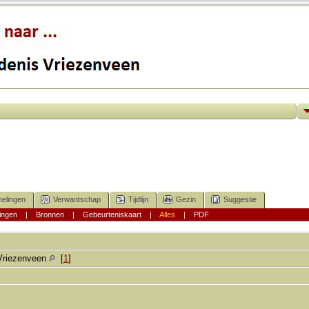
elingen
Verwantschap
Tijdlijn
Gezin
Suggestie
ingen
|
Bronnen
|
Gebeurteniskaart
|
Alles
|
PDF
Vriezenveen
[
1
]