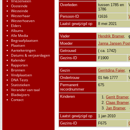
Vriezenveen
Overleden
tussen 1785 en
Oosteinde
1786
Westeinde
Westerhaar
Persoon-ID
I1616
Westerhoeven
Laatst gewijzigd op
8 mei 2021
Elders
Albums
Alle Media
Vader
Hendrik Bramer
,
Begraafplaatsen
Moeder
Janna Jansen Pos
Plaatsen
Aantekeningen
Getrouwd
( ca. 1742)
Datums & verjaardagen
Gezins-ID
F1900
Kalender
Rapporten
Bronnen
Gezin
Gerritdina Faijer
,
Vindplaatsen
Ondertrouw
01 feb 1777
DNA Tests
Statistieken
Permanent
675
recordnummer
Verander van taal
Bladwijzers
Kinderen
1.
Gerrit Bramer
Contact
2.
Claas Bramer
3.
Jan Bramer
,
Laatst gewijzigd op
1 jan 2010
Gezins-ID
F675