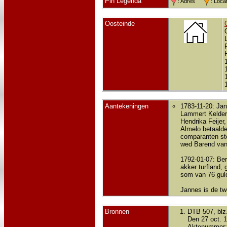
Pin Legenda
: Adres
: Loc
Oosteinde
Aantekeningen
1783-11-20: Jan
Lammert Kelder,
Hendrika Feijer
Almelo betaald
comparanten ste
wed Barend van
1792-01-07: Ber
akker turfland
som van 76 gul
Jannes is de tw
Bronnen
DTB 507, blz
Den 27 oct. 
Aktenummer: