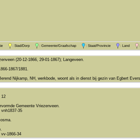
atie
: Stad/Dorp
: Gemeente/Graafschap
: Staat/Provincie
: Land
:
zenveen (20-12-1866, 29-01-1867); Langeveen.
1866-1867/1881.
Berend Nijkamp, NH, werkbode, woont als in dienst bij gezin van Egbert Ever
 12
rvormde Gemeente Vriezenveen.
 vnh1837-35
Bosma.
.
 vv-1866-34