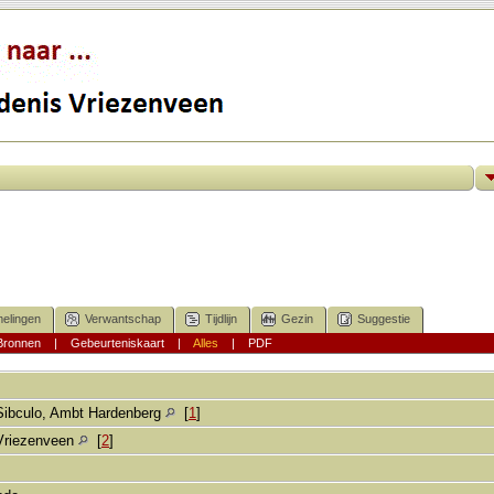
elingen
Verwantschap
Tijdlijn
Gezin
Suggestie
Bronnen
|
Gebeurteniskaart
|
Alles
|
PDF
Sibculo, Ambt Hardenberg
[
1
]
Vriezenveen
[
2
]