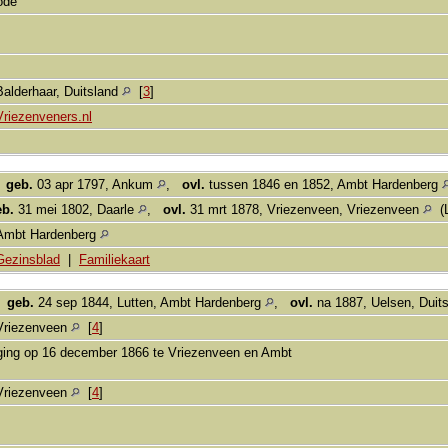
bode
Balderhaar, Duitsland
[
3
]
Vriezenveners.nl
,
geb.
03 apr 1797, Ankum
,
ovl.
tussen 1846 en 1852, Ambt Hardenberg
eb.
31 mei 1802, Daarle
,
ovl.
31 mrt 1878, Vriezenveen, Vriezenveen
(L
Ambt Hardenberg
Gezinsblad
|
Familiekaart
,
geb.
24 sep 1844, Lutten, Ambt Hardenberg
,
ovl.
na 1887, Uelsen, Duit
Vriezenveen
[
4
]
ging op 16 december 1866 te Vriezenveen en Ambt
Vriezenveen
[
4
]