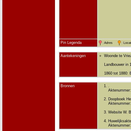
Pin Legenda
: Adres
: Loc
Aantekeningen
Woonde te Vrie
Landbouwer in 
1860 tot 1880: 
Bronnen
.
Aktenummer:
Doopboek He
Aktenummer:
Website W. 
Huwelijksakte
Aktenummer: