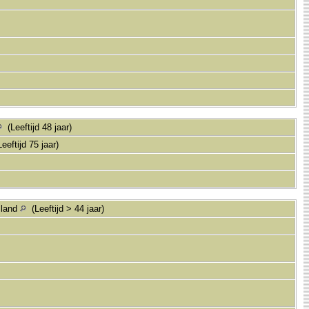
(Leeftijd 48 jaar)
eeftijd 75 jaar)
sland
(Leeftijd > 44 jaar)