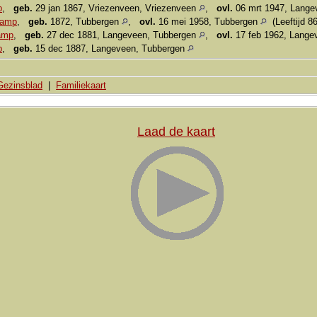
p
,
geb.
29 jan 1867, Vriezenveen, Vriezenveen
,
ovl.
06 mrt 1947, Lange
kamp
,
geb.
1872, Tubbergen
,
ovl.
16 mei 1958, Tubbergen
(Leeftijd 86
amp
,
geb.
27 dec 1881, Langeveen, Tubbergen
,
ovl.
17 feb 1962, Lange
p
,
geb.
15 dec 1887, Langeveen, Tubbergen
Gezinsblad
|
Familiekaart
Laad de kaart