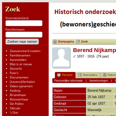
Zoek
Voorna(a)m(en):
Familienaam:
Startpagina
Zoek
Berend Nijkamp
Geavanceerd zoeken
Familienamen
1837 - 1916 (79 jaar)
Aanmelden
Wat is er nieuw
Gezocht
Foto's
Persoon
Voorouders
Nakom
Documenten
Persoonlijke informatie
|
Aantekeningen
|
(Levens)Verhalen
Video-opnamen
Aadorp
Naam
Berend
Nijkamp
Bruinehaar
Geboren
25 feb 1837
Kloosterhaar
De Pollen
Gedoopt
02 apr 1837
Sibculo
Geslacht
Mannelijk
't Slot