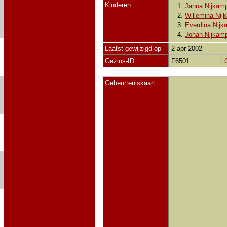
Kinderen
1.
Janna Nijkam
2.
Willemina Nij
3.
Everdina Nijk
4.
Johan Nijkam
Laatst gewijzigd op
2 apr 2002
Gezins-ID
F6501
Gebeurteniskaart