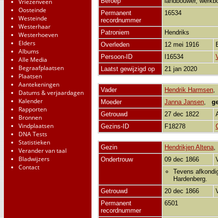
Beroep
landbouwer, werk
Vriezenveen
Oosteinde
Permanent
16534
Westeinde
recordnummer
Westerhaar
Patroniem
Hendriks
Westerhoeven
Elders
Overleden
12 mei 1916
Albums
Persoon-ID
I16534
Alle Media
Begraafplaatsen
Laatst gewijzigd op
21 jan 2020
Plaatsen
Aantekeningen
Vader
Hendrik Harmsen
Datums & verjaardagen
Kalender
Moeder
Janna Jansen
,
g
Rapporten
Getrouwd
27 dec 1822
Bronnen
Vindplaatsen
Gezins-ID
F18278
DNA Tests
Statistieken
Gezin
Hendrikjen Altena
Verander van taal
Bladwijzers
Ondertrouw
09 dec 1866
Contact
Tevens afkondi
Hardenberg.
Getrouwd
20 dec 1866
Permanent
6501
recordnummer