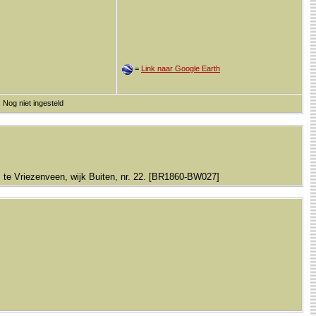
=
Link naar Google Earth
 Nog niet ingesteld
s te Vriezenveen, wijk Buiten, nr. 22. [BR1860-BW027]