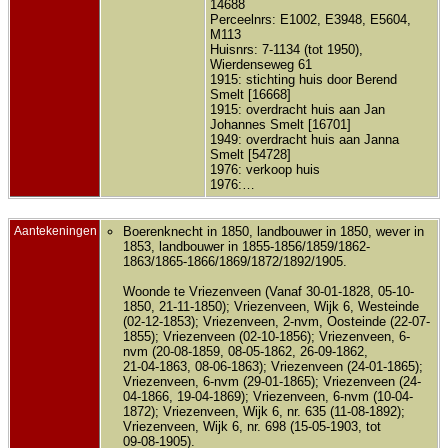
14688
Perceelnrs: E1002, E3948, E5604,
M113
Huisnrs: 7-1134 (tot 1950),
Wierdenseweg 61
1915: stichting huis door Berend
Smelt [16668]
1915: overdracht huis aan Jan
Johannes Smelt [16701]
1949: overdracht huis aan Janna
Smelt [54728]
1976: verkoop huis
1976:…
Aantekeningen
Boerenknecht in 1850, landbouwer in 1850, wever in
1853, landbouwer in 1855-1856/1859/1862-
1863/1865-1866/1869/1872/1892/1905.
Woonde te Vriezenveen (Vanaf 30-01-1828, 05-10-
1850, 21-11-1850); Vriezenveen, Wijk 6, Westeinde
(02-12-1853); Vriezenveen, 2-nvm, Oosteinde (22-07-
1855); Vriezenveen (02-10-1856); Vriezenveen, 6-
nvm (20-08-1859, 08-05-1862, 26-09-1862,
21-04-1863, 08-06-1863); Vriezenveen (24-01-1865);
Vriezenveen, 6-nvm (29-01-1865); Vriezenveen (24-
04-1866, 19-04-1869); Vriezenveen, 6-nvm (10-04-
1872); Vriezenveen, Wijk 6, nr. 635 (11-08-1892);
Vriezenveen, Wijk 6, nr. 698 (15-05-1903, tot
09-08-1905).