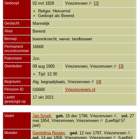
Gedoopt
02 mrt 1828
Vriezenveen
[
2
]
Religie: Hervormd
Gedoopt als Berend.
Geslacht
Mannelijk
Alias
Berend
Beroep
boerenknecht, wever, landbouwer
Permanent
16668
recordnummer
Patroniem
Jzn.
Overleden
09 aug 1905
Vriezenveen, Vriezenveen
[
3
]
Tijd: 12:30
Begraven
Alg. begraafplaats, Vriezenveen
[
4
]
Persoon-ID
I16668
Vriezenveners.nl
Laatst
17 okt 2021
gewijzigd op
Vader
Jan Smelt
,
geb.
15 dec 1796, Vriezenveen
,
ovl.
27
mei 1854, Vriezenveen, Vriezenveen
(Leeftijd 57
jaar)
Moeder
Gerritdijna Reuten
,
ged.
12 nov 1797, Vriezenveen
,
ovl.
14 apr 1858, Vriezenveen, Vriezenveen
(Leeftijd