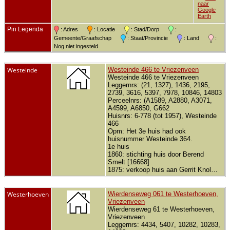
naar
Google
Earth
Pin Legenda
: Adres
: Locatie
: Stad/Dorp
:
Gemeente/Graafschap
: Staat/Provincie
: Land
:
Nog niet ingesteld
Westeinde
Westeinde 466 te Vriezenveen
Westeinde 466 te Vriezenveen
Leggernrs: (21, 1327), 1436, 2195,
2739, 3616, 5397, 7978, 10846, 14803
Perceelnrs: (A1589, A2880, A3071,
A4599, A6850, G662
Huisnrs: 6-778 (tot 1957), Westeinde
466
Opm: Het 3e huis had ook
huisnummer Westeinde 364.
1e huis
1860: stichting huis door Berend
Smelt [16668]
1875: verkoop huis aan Gerrit Knol…
Westerhoeven
Wierdenseweg 061 te Westerhoeven,
Vriezenveen
Wierdenseweg 61 te Westerhoeven,
Vriezenveen
Leggernrs: 4434, 5407, 10282, 10283,