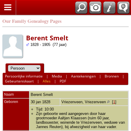
Our Family Genealogy Pages
Berent Smelt
1828 - 1905 (77 jaar)
Persoonlijke informatie
|
Media
|
Aantekeningen
|
Bronnen
|
Gebeurteniskaart
|
Alles
|
PDF
Naam
Berent
Smelt
Geboren
30 jan 1828
Vriezenveen, Vriezenveen
[
1
]
Tijd: 10:00
Zijn geboorte werd aangegeven door haar
grootmoeder Aaltjen Klaassen (ruim 60 jaar,
landbouwster, wonende te Vriezenveen, weduwe van
Jannes Reuten), bij afwezigheid van haar vader.