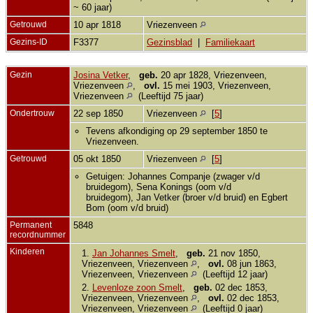
~ 60 jaar)
Getrouwd
10 apr 1818
Vriezenveen
Gezins-ID
F3377
Gezinsblad
|
Familiekaart
Gezin
Josina Vetker
,
geb.
20 apr 1828, Vriezenveen,
Vriezenveen
,
ovl.
15 mei 1903, Vriezenveen,
Vriezenveen
(Leeftijd 75 jaar)
Ondertrouw
22 sep 1850
Vriezenveen
[
5
]
Tevens afkondiging op 29 september 1850 te
Vriezenveen.
Getrouwd
05 okt 1850
Vriezenveen
[
5
]
Getuigen: Johannes Companje (zwager v/d
bruidegom), Sena Konings (oom v/d
bruidegom), Jan Vetker (broer v/d bruid) en Egbert
Bom (oom v/d bruid)
Permanent
5848
recordnummer
Kinderen
1.
Jan Johannes Smelt
,
geb.
21 nov 1850,
Vriezenveen, Vriezenveen
,
ovl.
08 jun 1863,
Vriezenveen, Vriezenveen
(Leeftijd 12 jaar)
2.
Levenloze zoon Smelt
,
geb.
02 dec 1853,
Vriezenveen, Vriezenveen
,
ovl.
02 dec 1853,
Vriezenveen, Vriezenveen
(Leeftijd 0 jaar)