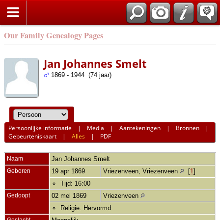
Our Family Genealogy Pages
Jan Johannes Smelt
1869 - 1944 (74 jaar)
Persoonlijke informatie
|
Media
|
Aantekeningen
|
Bronnen
|
Gebeurteniskaart
|
Alles
|
PDF
Naam
Jan Johannes
Smelt
Geboren
19 apr 1869
Vriezenveen, Vriezenveen
[
1
]
Tijd: 16:00
Gedoopt
02 mei 1869
Vriezenveen
Religie: Hervormd
Geslacht