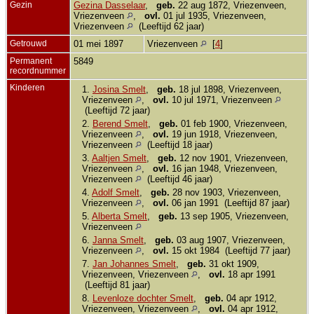
Gezin
Gezina Dasselaar
,
geb.
22 aug 1872, Vriezenveen,
Vriezenveen
,
ovl.
01 jul 1935, Vriezenveen,
Vriezenveen
(Leeftijd 62 jaar)
Getrouwd
01 mei 1897
Vriezenveen
[
4
]
Permanent
5849
recordnummer
Kinderen
1.
Josina Smelt
,
geb.
18 jul 1898, Vriezenveen,
Vriezenveen
,
ovl.
10 jul 1971, Vriezenveen
(Leeftijd 72 jaar)
2.
Berend Smelt
,
geb.
01 feb 1900, Vriezenveen,
Vriezenveen
,
ovl.
19 jun 1918, Vriezenveen,
Vriezenveen
(Leeftijd 18 jaar)
3.
Aaltjen Smelt
,
geb.
12 nov 1901, Vriezenveen,
Vriezenveen
,
ovl.
16 jan 1948, Vriezenveen,
Vriezenveen
(Leeftijd 46 jaar)
4.
Adolf Smelt
,
geb.
28 nov 1903, Vriezenveen,
Vriezenveen
,
ovl.
06 jan 1991 (Leeftijd 87 jaar)
5.
Alberta Smelt
,
geb.
13 sep 1905, Vriezenveen,
Vriezenveen
6.
Janna Smelt
,
geb.
03 aug 1907, Vriezenveen,
Vriezenveen
,
ovl.
15 okt 1984 (Leeftijd 77 jaar)
7.
Jan Johannes Smelt
,
geb.
31 okt 1909,
Vriezenveen, Vriezenveen
,
ovl.
18 apr 1991
(Leeftijd 81 jaar)
8.
Levenloze dochter Smelt
,
geb.
04 apr 1912,
Vriezenveen, Vriezenveen
,
ovl.
04 apr 1912,