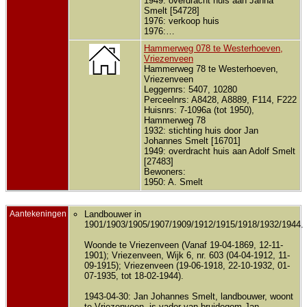
1949: overdracht huis aan Janna
Smelt [54728]
1976: verkoop huis
1976:…
Hammerweg 078 te Westerhoeven,
Vriezenveen
Hammerweg 78 te Westerhoeven,
Vriezenveen
Leggernrs: 5407, 10280
Perceelnrs: A8428, A8889, F114, F222
Huisnrs: 7-1096a (tot 1950),
Hammerweg 78
1932: stichting huis door Jan
Johannes Smelt [16701]
1949: overdracht huis aan Adolf Smelt
[27483]
Bewoners:
1950: A. Smelt
Aantekeningen
Landbouwer in
1901/1903/1905/1907/1909/1912/1915/1918/1932/1944.
Woonde te Vriezenveen (Vanaf 19-04-1869, 12-11-
1901); Vriezenveen, Wijk 6, nr. 603 (04-04-1912, 11-
09-1915); Vriezenveen (19-06-1918, 22-10-1932, 01-
07-1935, tot 18-02-1944).
1943-04-30: Jan Johannes Smelt, landbouwer, woont
te Vriezenveen, is vader van bruidegom Jan