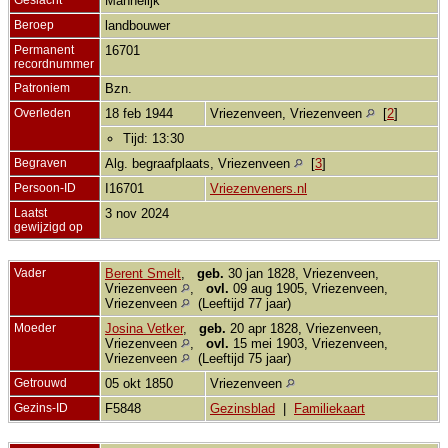
Mannelijk
Beroep
landbouwer
Permanent
16701
recordnummer
Patroniem
Bzn.
Overleden
18 feb 1944
Vriezenveen, Vriezenveen
[
2
]
Tijd: 13:30
Begraven
Alg. begraafplaats, Vriezenveen
[
3
]
Persoon-ID
I16701
Vriezenveners.nl
Laatst
3 nov 2024
gewijzigd op
Vader
Berent Smelt
,
geb.
30 jan 1828, Vriezenveen,
Vriezenveen
,
ovl.
09 aug 1905, Vriezenveen,
Vriezenveen
(Leeftijd 77 jaar)
Moeder
Josina Vetker
,
geb.
20 apr 1828, Vriezenveen,
Vriezenveen
,
ovl.
15 mei 1903, Vriezenveen,
Vriezenveen
(Leeftijd 75 jaar)
Getrouwd
05 okt 1850
Vriezenveen
Gezins-ID
F5848
Gezinsblad
|
Familiekaart