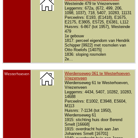
Westeinde 479 te Vriezenveen
Leggernrs: 672a, (672, 499, 206,
1098, 1037), 718, 5407, 10283, 11131
Perceelnrs: E193, (E1418), E1675,
E2175, E3805, E5725, E6381, L112
Huisnrs: 6-867 (tot 1957), Westeinde
479
1e gebouw
1817: perceel eigendom van Hendrik
Schipper [9922] met rosmolen van
Otto Roelofs [14075]
1836: sloping rosmolen
2e…
Westerhoeven
Wierdenseweg 061 te Westerhoeven,
Vriezenveen
Wierdenseweg 61 te Westerhoeven,
Vriezenveen
Leggernrs: 4434, 5407, 10282, 10283,
14688
Perceelnrs: E1002, E3948, E5604,
M113
Huisnrs: 7-1134 (tot 1950),
Wierdenseweg 61
1915: stichting huis door Berend
Smelt [16668]
1915: overdracht huis aan Jan
Johannes Smelt [16701]