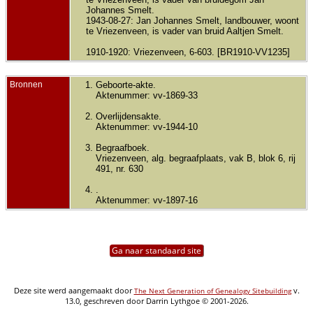
Johannes Smelt.
1943-08-27: Jan Johannes Smelt, landbouwer, woont
te Vriezenveen, is vader van bruid Aaltjen Smelt.
1910-1920: Vriezenveen, 6-603. [BR1910-VV1235]
Bronnen
Geboorte-akte.
Aktenummer: vv-1869-33
Overlijdensakte.
Aktenummer: vv-1944-10
Begraafboek.
Vriezenveen, alg. begraafplaats, vak B, blok 6, rij
491, nr. 630
.
Aktenummer: vv-1897-16
Ga naar standaard site
Deze site werd aangemaakt door
v.
The Next Generation of Genealogy Sitebuilding
13.0, geschreven door Darrin Lythgoe © 2001-2026.