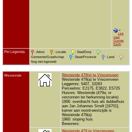
=
Link
naar
Google
Earth
Pin Legenda
: Adres
: Locatie
: Stad/Dorp
:
Gemeente/Graafschap
: Staat/Provincie
: Land
:
Nog niet ingesteld
Westeinde
Westeinde 479(a) te Vriezenveen
Westeinde 479(a) te Vriezenveen
Leggernrs: 5407, 10283
Perceelnrs: E2175, E3822, E5725
Huisnrs: Westeinde (479a; nr
verzonnen ter herkenning locatie)
1906: overdracht huis als dubbelhuis
aan Jan Johannes Smelt [16701];
kamer aan noord-westzijde is
Westeinde 479(a)
1960: sloping huis
Bewoners:
Westeinde 479 te Vriezenveen