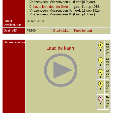
Vriezenveen, Vriezenveen
(Leeftijd 0 jaar)
9.
Levenloze dochter Smelt
,
geb.
11 sep 1915,
Vriezenveen, Vriezenveen
,
ovl.
11 sep 1915,
Vriezenveen, Vriezenveen
(Leeftijd 0 jaar)
Laatst
26 okt 2018
gewijzigd op
Gezins-ID
F5849
Gezinsblad
|
Familiekaart
Gebeurteniskaart
Gebo
apr 1
Laad de kaart
Vriez
Vriez
Gedo
mei 1
Vriez
Getr
01 me
Vriez
Over
18 fe
Vriez
Vriez
Begr
Alg.
begra
Vriez