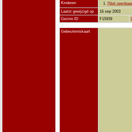
Kinderen
1.
[Niet openbaar
Laatst gewijzigd op
16 sep 2003
Gezins-ID
F15939
Gebeurteniskaart