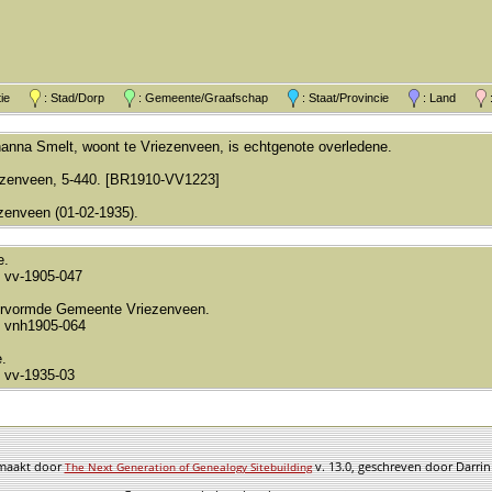
atie
: Stad/Dorp
: Gemeente/Graafschap
: Staat/Provincie
: Land
:
anna Smelt, woont te Vriezenveen, is echtgenote overledene.
ezenveen, 5-440. [BR1910-VV1223]
zenveen (01-02-1935).
e.
 vv-1905-047
rvormde Gemeente Vriezenveen.
 vnh1905-064
.
 vv-1935-03
emaakt door
v. 13.0, geschreven door Darri
The Next Generation of Genealogy Sitebuilding