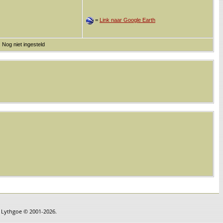
=
Link naar Google Earth
 Nog niet ingesteld
n Lythgoe © 2001-2026.