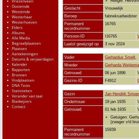
Religie: Hervor
Vriezenveen
Oosteinde
Geslacht
Vrouwelijk
Westeinde
Beroep
fabrieksarbeidster
Westerhaar
Westerhoeven
Permanent
16765
Elders
recordnummer
Albums
Persoon-ID
I16765
Alle Media
Begraafplaatsen
Laatst gewijzigd op
3 nov 2024
Plaatsen
Aantekeningen
Vader
Gerhardus Smelt
Datums & verjaardagen
Kalender
Moeder
Gerharda Weijtem
Rapporten
Getrouwd
06 jun 1896
Bronnen
Vindplaatsen
Gezins-ID
F4912
DNA Tests
Statistieken
Gezin
Jan Hendrik Smoe
Verander van taal
Bladwijzers
Ondertrouw
19 jan 1935
Contact
Getrouwd
01 feb 1935
Getuigen: Gerha
(zwager v/d brui
Permanent
15939
recordnummer