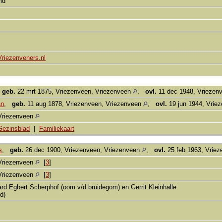
md
Vriezenveners.nl
,
geb.
22 mrt 1875, Vriezenveen, Vriezenveen
,
ovl.
11 dec 1948, Vriezen
an
,
geb.
11 aug 1878, Vriezenveen, Vriezenveen
,
ovl.
19 jun 1944, Vrie
Vriezenveen
Gezinsblad
|
Familiekaart
s
,
geb.
26 dec 1900, Vriezenveen, Vriezenveen
,
ovl.
25 feb 1963, Vrie
Vriezenveen
[
3
]
Vriezenveen
[
3
]
rd Egbert Scherphof (oom v/d bruidegom) en Gerrit Kleinhalle
d)