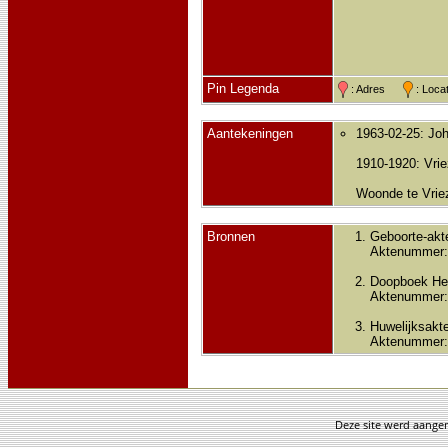
Pin Legenda
: Adres
: Loc
Aantekeningen
1963-02-25: Joh
1910-1920: Vri
Woonde te Vrie
Bronnen
Geboorte-akt
Aktenummer:
Doopboek He
Aktenummer:
Huwelijksakte
Aktenummer:
Deze site werd aang