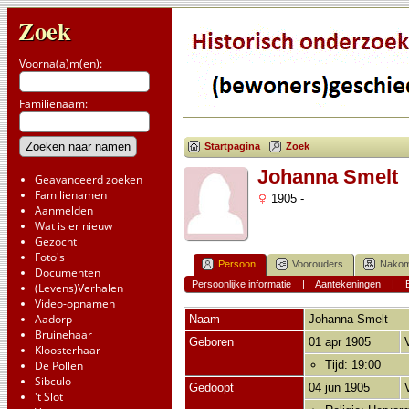
Zoek
Voorna(a)m(en):
Familienaam:
Startpagina
Zoek
Johanna Smelt
Geavanceerd zoeken
Familienamen
1905 -
Aanmelden
Wat is er nieuw
Gezocht
Foto's
Persoon
Voorouders
Nakom
Documenten
Persoonlijke informatie
|
Aantekeningen
|
(Levens)Verhalen
Video-opnamen
Aadorp
Naam
Johanna
Smelt
Bruinehaar
Geboren
01 apr 1905
Kloosterhaar
De Pollen
Tijd: 19:00
Sibculo
Gedoopt
04 jun 1905
't Slot