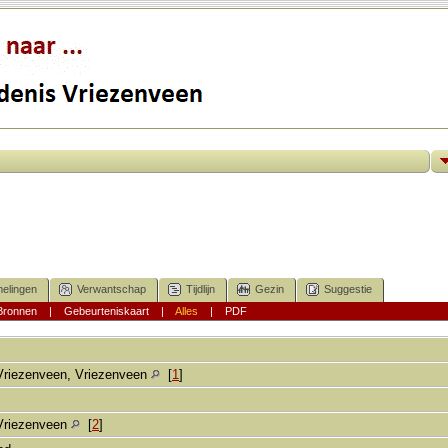
elingen
Verwantschap
Tijdlijn
Gezin
Suggestie
Bronnen
|
Gebeurteniskaart
|
Alles
|
PDF
Vriezenveen, Vriezenveen
[
1
]
Vriezenveen
[
2
]