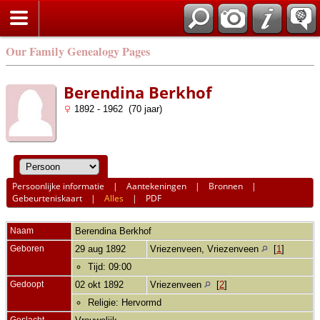
Our Family Genealogy Pages
Berendina Berkhof
1892 - 1962 (70 jaar)
Persoonlijke informatie
|
Aantekeningen
|
Bronnen
|
Gebeurteniskaart
|
Alles
|
PDF
Naam
Berendina
Berkhof
Geboren
29 aug 1892
Vriezenveen, Vriezenveen
[
1
]
Tijd: 09:00
Gedoopt
02 okt 1892
Vriezenveen
[
2
]
Religie: Hervormd
Geslacht