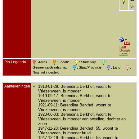
-
Vriez
=
Link
naar
Google
Earth
Pin Legenda
: Adres
: Locatie
: Stad/Dorp
:
Gemeente/Graafschap
: Staat/Provincie
: Land
:
Nog niet ingesteld
Aantekeningen
1918-01-29: Berendina Berkhof, woont te
Vriezenveen, is moeder.
1919-09-17: Berendina Berkhof, woont te
Vriezenveen, is moeder.
1921-09-11: Berendina Berkhof, woont te
Vriezenveen, is moeder.
1923-06-03: Berendina Berkhof, woont te
Vriezenveen, is moeder van tweeling, dochter en
zoon.
1947-11-28: Berendina Berkhof, 55, woont te
Vriezenveen, is moeder bruid.
1947-12-19: Berendina Berkhof, 55, woont te