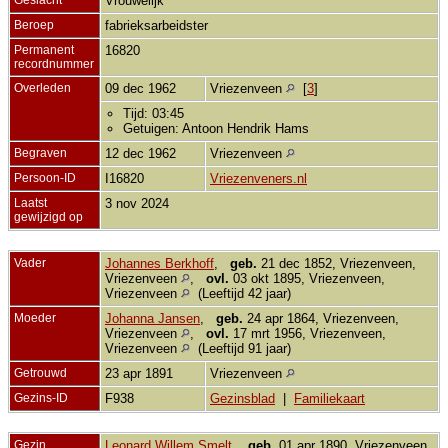
Vrouwelijk
Beroep
fabrieksarbeidster
Permanent
16820
recordnummer
Overleden
09 dec 1962
Vriezenveen
[
3
]
Tijd: 03:45
Getuigen: Antoon Hendrik Hams
Begraven
12 dec 1962
Vriezenveen
Persoon-ID
I16820
Vriezenveners.nl
Laatst
3 nov 2024
gewijzigd op
Vader
Johannes Berkhoff
,
geb.
21 dec 1852, Vriezenveen,
Vriezenveen
,
ovl.
03 okt 1895, Vriezenveen,
Vriezenveen
(Leeftijd 42 jaar)
Moeder
Johanna Jansen
,
geb.
24 apr 1864, Vriezenveen,
Vriezenveen
,
ovl.
17 mrt 1956, Vriezenveen,
Vriezenveen
(Leeftijd 91 jaar)
Getrouwd
23 apr 1891
Vriezenveen
Gezins-ID
F938
Gezinsblad
|
Familiekaart
Gezin
Leonard Willem Smelt
,
geb.
01 apr 1890, Vriezenveen,