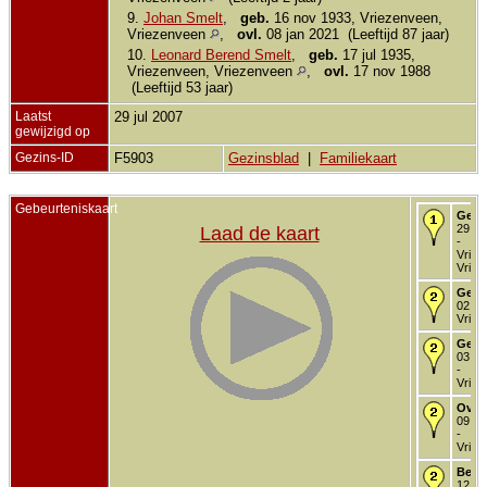
9.
Johan Smelt
,
geb.
16 nov 1933, Vriezenveen,
Vriezenveen
,
ovl.
08 jan 2021 (Leeftijd 87 jaar)
10.
Leonard Berend Smelt
,
geb.
17 jul 1935,
Vriezenveen, Vriezenveen
,
ovl.
17 nov 1988
(Leeftijd 53 jaar)
Laatst
29 jul 2007
gewijzigd op
Gezins-ID
F5903
Gezinsblad
|
Familiekaart
Gebeurteniskaart
Gebo
29 au
Laad de kaart
-
Vriez
Vriez
Gedo
02 ok
Vriez
Getr
03 ap
-
Vriez
Over
09 de
-
Vriez
Begr
12 de