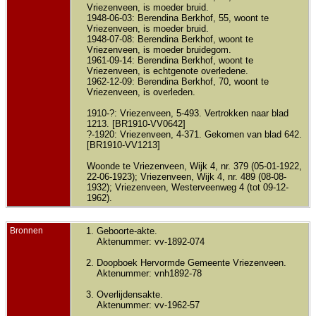
Vriezenveen, is moeder bruid.
1948-06-03: Berendina Berkhof, 55, woont te
Vriezenveen, is moeder bruid.
1948-07-08: Berendina Berkhof, woont te
Vriezenveen, is moeder bruidegom.
1961-09-14: Berendina Berkhof, woont te
Vriezenveen, is echtgenote overledene.
1962-12-09: Berendina Berkhof, 70, woont te
Vriezenveen, is overleden.
1910-?: Vriezenveen, 5-493. Vertrokken naar blad
1213. [BR1910-VV0642]
?-1920: Vriezenveen, 4-371. Gekomen van blad 642.
[BR1910-VV1213]
Woonde te Vriezenveen, Wijk 4, nr. 379 (05-01-1922,
22-06-1923); Vriezenveen, Wijk 4, nr. 489 (08-08-
1932); Vriezenveen, Westerveenweg 4 (tot 09-12-
1962).
Bronnen
Geboorte-akte.
Aktenummer: vv-1892-074
Doopboek Hervormde Gemeente Vriezenveen.
Aktenummer: vnh1892-78
Overlijdensakte.
Aktenummer: vv-1962-57