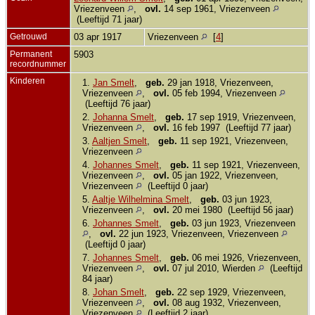
Vriezenveen
,
ovl.
14 sep 1961, Vriezenveen
(Leeftijd 71 jaar)
Getrouwd
03 apr 1917
Vriezenveen
[
4
]
Permanent
5903
recordnummer
Kinderen
1.
Jan Smelt
,
geb.
29 jan 1918, Vriezenveen,
Vriezenveen
,
ovl.
05 feb 1994, Vriezenveen
(Leeftijd 76 jaar)
2.
Johanna Smelt
,
geb.
17 sep 1919, Vriezenveen,
Vriezenveen
,
ovl.
16 feb 1997 (Leeftijd 77 jaar)
3.
Aaltjen Smelt
,
geb.
11 sep 1921, Vriezenveen,
Vriezenveen
4.
Johannes Smelt
,
geb.
11 sep 1921, Vriezenveen,
Vriezenveen
,
ovl.
05 jan 1922, Vriezenveen,
Vriezenveen
(Leeftijd 0 jaar)
5.
Aaltje Wilhelmina Smelt
,
geb.
03 jun 1923,
Vriezenveen
,
ovl.
20 mei 1980 (Leeftijd 56 jaar)
6.
Johannes Smelt
,
geb.
03 jun 1923, Vriezenveen
,
ovl.
22 jun 1923, Vriezenveen, Vriezenveen
(Leeftijd 0 jaar)
7.
Johannes Smelt
,
geb.
06 mei 1926, Vriezenveen,
Vriezenveen
,
ovl.
07 jul 2010, Wierden
(Leeftijd
84 jaar)
8.
Johan Smelt
,
geb.
22 sep 1929, Vriezenveen,
Vriezenveen
,
ovl.
08 aug 1932, Vriezenveen,
Vriezenveen
(Leeftijd 2 jaar)