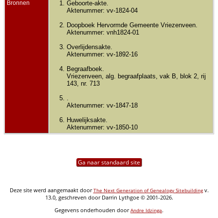
Bronnen
Geboorte-akte.
Aktenummer: vv-1824-04
Doopboek Hervormde Gemeente Vriezenveen.
Aktenummer: vnh1824-01
Overlijdensakte.
Aktenummer: vv-1892-16
Begraafboek.
Vriezenveen, alg. begraafplaats, vak B, blok 2, rij
143, nr. 713
.
Aktenummer: vv-1847-18
Huwelijksakte.
Aktenummer: vv-1850-10
Ga naar standaard site
Deze site werd aangemaakt door
v.
The Next Generation of Genealogy Sitebuilding
13.0, geschreven door Darrin Lythgoe © 2001-2026.
Gegevens onderhouden door
.
Andre Idzinga