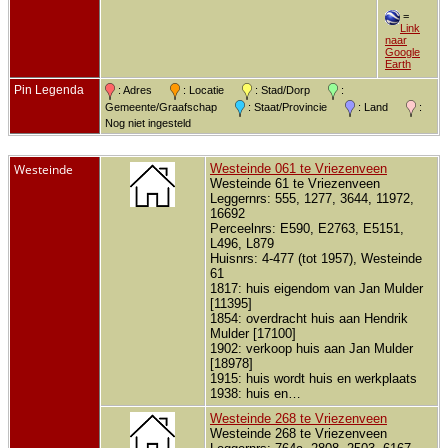
=
Link
naar
Google
Earth
Pin Legenda
: Adres
: Locatie
: Stad/Dorp
:
Gemeente/Graafschap
: Staat/Provincie
: Land
:
Nog niet ingesteld
Westeinde
Westeinde 061 te Vriezenveen
Westeinde 61 te Vriezenveen
Leggernrs: 555, 1277, 3644, 11972,
16692
Perceelnrs: E590, E2763, E5151,
L496, L879
Huisnrs: 4-477 (tot 1957), Westeinde
61
1817: huis eigendom van Jan Mulder
[11395]
1854: overdracht huis aan Hendrik
Mulder [17100]
1902: verkoop huis aan Jan Mulder
[18978]
1915: huis wordt huis en werkplaats
1938: huis en…
Westeinde 268 te Vriezenveen
Westeinde 268 te Vriezenveen