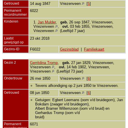
Getrouwd
14 aug 1847
Vriezenveen
[
5
]
Permanent
6022
recordnummer
Kinderen
1.
Jan Mulder
,
geb.
26 sep 1847, Vriezenveen,
Vriezenveen
,
ovl.
03 feb 1855, Vriezenveen,
Vriezenveen
(Leeftijd 7 jaar)
Laatst
23 okt 2018
gewijzigd op
Gezins-ID
F6022
Gezinsblad
|
Familiekaart
Gezin 2
Gerritdina Tromp
,
geb.
27 jan 1829, Vriezenveen,
Vriezenveen
,
ovl.
14 feb 1902, Vriezenveen,
Vriezenveen
(Leeftijd 73 jaar)
Ondertrouw
26 mei 1850
Vriezenveen
[
6
]
Tevens afkondiging op 2 juni 1850 te Vriezenveen.
Getrouwd
08 jun 1850
Vriezenveen
[
6
]
Getuigen: Egbert Leemans (oom v/d bruidegom), Jan
Bokdam (zwager v/d bruidegom),
Albert Bramer Willemzoon (oom v/d bruid) en
Gerhardus Tromp (oom v/d
bruid)
Permanent
6071
recordnummer