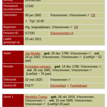
timmerman
Permanent
17100
recordnummer
Overleden
08 jan 1892
Vriezenveen, Vriezenveen
[
3
]
Tijd: 10:00
Begraven
Alg. begraafplaats, Vriezenveen
[
4
]
Persoon-ID
I17100
Vriezenveners.nl
Laatst
23 okt 2021
gewijzigd op
Vader
Jan Mulder
,
ged.
20 dec 1789, Vriezenveen
,
ovl.
24 jul 1842, Vriezenveen, Vriezenveen
(Leeftijd ~ 52
jaar)
Moeder
Kunnigjen Lemans
,
ged.
14 dec 1788, Vriezenveen
,
ovl.
26 sep 1865, Vriezenveen, Vriezenveen
(Leeftijd ~ 76 jaar)
Getrouwd
10 mei 1820
Vriezenveen
Gezins-ID
F4177
Gezinsblad
|
Familiekaart
Gezin 1
Hendrika Tromp
,
geb.
06 okt 1819, Vriezenveen,
Vriezenveen
,
ovl.
15 mei 1849, Vriezenveen,
Vriezenveen
(Leeftijd 29 jaar)