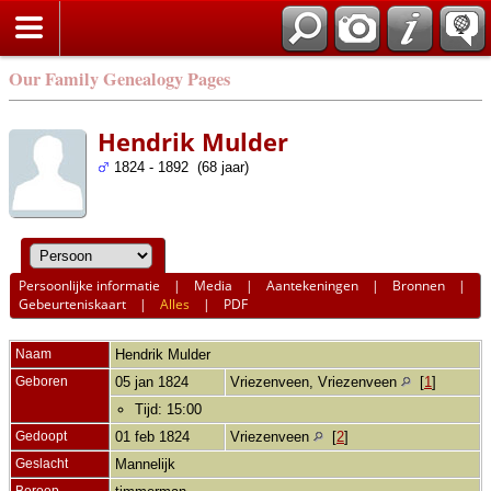
Our Family Genealogy Pages
Hendrik Mulder
1824 - 1892 (68 jaar)
Persoonlijke informatie
|
Media
|
Aantekeningen
|
Bronnen
|
Gebeurteniskaart
|
Alles
|
PDF
Naam
Hendrik
Mulder
Geboren
05 jan 1824
Vriezenveen, Vriezenveen
[
1
]
Tijd: 15:00
Gedoopt
01 feb 1824
Vriezenveen
[
2
]
Geslacht
Mannelijk
Beroep