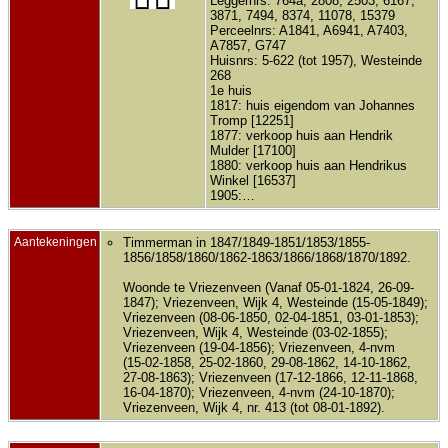
Leggernrs: 764a, 2808, 2503, 6167,
3871, 7494, 8374, 11078, 15379
Perceelnrs: A1841, A6941, A7403,
A7857, G747
Huisnrs: 5-622 (tot 1957), Westeinde
268
1e huis
1817: huis eigendom van Johannes
Tromp [12251]
1877: verkoop huis aan Hendrik
Mulder [17100]
1880: verkoop huis aan Hendrikus
Winkel [16537]
1905:…
Aantekeningen
Timmerman in 1847/1849-1851/1853/1855-
1856/1858/1860/1862-1863/1866/1868/1870/1892.
Woonde te Vriezenveen (Vanaf 05-01-1824, 26-09-
1847); Vriezenveen, Wijk 4, Westeinde (15-05-1849);
Vriezenveen (08-06-1850, 02-04-1851, 03-01-1853);
Vriezenveen, Wijk 4, Westeinde (03-02-1855);
Vriezenveen (19-04-1856); Vriezenveen, 4-nvm
(15-02-1858, 25-02-1860, 29-08-1862, 14-10-1862,
27-08-1863); Vriezenveen (17-12-1866, 12-11-1868,
16-04-1870); Vriezenveen, 4-nvm (24-10-1870);
Vriezenveen, Wijk 4, nr. 413 (tot 08-01-1892).