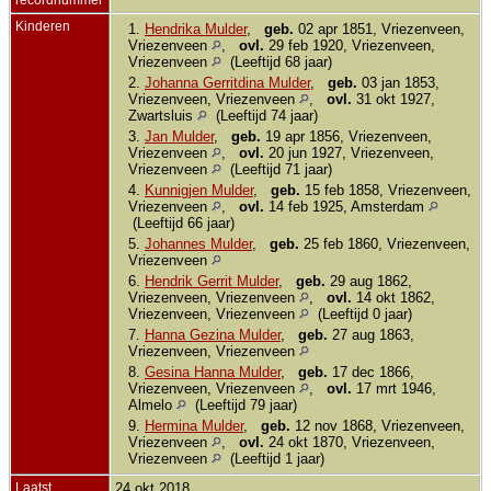
Kinderen
1.
Hendrika Mulder
,
geb.
02 apr 1851, Vriezenveen,
Vriezenveen
,
ovl.
29 feb 1920, Vriezenveen,
Vriezenveen
(Leeftijd 68 jaar)
2.
Johanna Gerritdina Mulder
,
geb.
03 jan 1853,
Vriezenveen, Vriezenveen
,
ovl.
31 okt 1927,
Zwartsluis
(Leeftijd 74 jaar)
3.
Jan Mulder
,
geb.
19 apr 1856, Vriezenveen,
Vriezenveen
,
ovl.
20 jun 1927, Vriezenveen,
Vriezenveen
(Leeftijd 71 jaar)
4.
Kunnigjen Mulder
,
geb.
15 feb 1858, Vriezenveen,
Vriezenveen
,
ovl.
14 feb 1925, Amsterdam
(Leeftijd 66 jaar)
5.
Johannes Mulder
,
geb.
25 feb 1860, Vriezenveen,
Vriezenveen
6.
Hendrik Gerrit Mulder
,
geb.
29 aug 1862,
Vriezenveen, Vriezenveen
,
ovl.
14 okt 1862,
Vriezenveen, Vriezenveen
(Leeftijd 0 jaar)
7.
Hanna Gezina Mulder
,
geb.
27 aug 1863,
Vriezenveen, Vriezenveen
8.
Gesina Hanna Mulder
,
geb.
17 dec 1866,
Vriezenveen, Vriezenveen
,
ovl.
17 mrt 1946,
Almelo
(Leeftijd 79 jaar)
9.
Hermina Mulder
,
geb.
12 nov 1868, Vriezenveen,
Vriezenveen
,
ovl.
24 okt 1870, Vriezenveen,
Vriezenveen
(Leeftijd 1 jaar)
Laatst
24 okt 2018