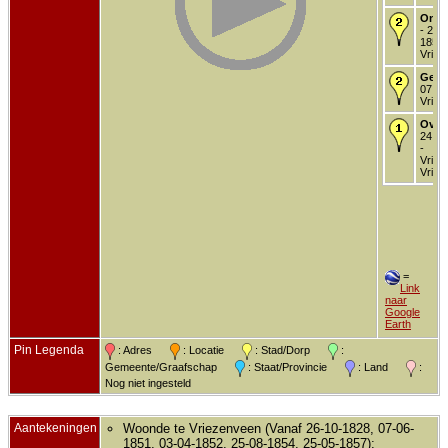
Onde
- 25 
1851 
Vriez
Getr
07 ju
Vriez
Over
24 de
-
Vriez
Vriez
=
Link
naar
Google
Earth
Pin Legenda
: Adres
: Locatie
: Stad/Dorp
:
Gemeente/Graafschap
: Staat/Provincie
: Land
:
Nog niet ingesteld
Aantekeningen
Woonde te Vriezenveen (Vanaf 26-10-1828, 07-06-
1851, 03-04-1852, 25-08-1854, 25-05-1857);