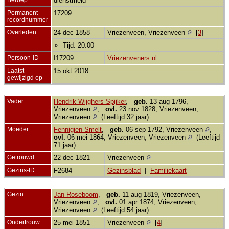
dienstmeid
Permanent
17209
recordnummer
Overleden
24 dec 1858
Vriezenveen, Vriezenveen
[
3
]
Tijd: 20:00
Persoon-ID
I17209
Vriezenveners.nl
Laatst
15 okt 2018
gewijzigd op
Vader
Hendrik Wijghers Spijker
,
geb.
13 aug 1796,
Vriezenveen
,
ovl.
23 nov 1828, Vriezenveen,
Vriezenveen
(Leeftijd 32 jaar)
Moeder
Fennigjen Smelt
,
geb.
06 sep 1792, Vriezenveen
,
ovl.
06 mei 1864, Vriezenveen, Vriezenveen
(Leeftijd
71 jaar)
Getrouwd
22 dec 1821
Vriezenveen
Gezins-ID
F2684
Gezinsblad
|
Familiekaart
Gezin
Jan Roseboom
,
geb.
11 aug 1819, Vriezenveen,
Vriezenveen
,
ovl.
01 apr 1874, Vriezenveen,
Vriezenveen
(Leeftijd 54 jaar)
Ondertrouw
25 mei 1851
Vriezenveen
[
4
]