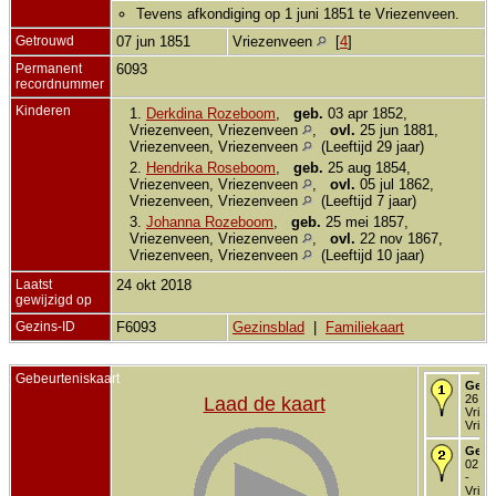
Tevens afkondiging op 1 juni 1851 te Vriezenveen.
Getrouwd
07 jun 1851
Vriezenveen
[
4
]
Permanent
6093
recordnummer
Kinderen
1.
Derkdina Rozeboom
,
geb.
03 apr 1852,
Vriezenveen, Vriezenveen
,
ovl.
25 jun 1881,
Vriezenveen, Vriezenveen
(Leeftijd 29 jaar)
2.
Hendrika Roseboom
,
geb.
25 aug 1854,
Vriezenveen, Vriezenveen
,
ovl.
05 jul 1862,
Vriezenveen, Vriezenveen
(Leeftijd 7 jaar)
3.
Johanna Rozeboom
,
geb.
25 mei 1857,
Vriezenveen, Vriezenveen
,
ovl.
22 nov 1867,
Vriezenveen, Vriezenveen
(Leeftijd 10 jaar)
Laatst
24 okt 2018
gewijzigd op
Gezins-ID
F6093
Gezinsblad
|
Familiekaart
Gebeurteniskaart
Gebo
26 ok
Laad de kaart
Vriez
Vriez
Gedo
02 no
-
Vriez