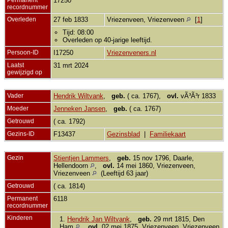
17250
recordnummer
Overleden
27 feb 1833
Vriezenveen, Vriezenveen
[
1
]
Tijd: 08:00
Overleden op 40-jarige leeftijd.
Persoon-ID
I17250
Vriezenveners.nl
Laatst
31 mrt 2024
gewijzigd op
Vader
Hendrik Wiltvank
,
geb.
( ca. 1767),
ovl.
vÃ³Ã³r 1833
Moeder
Jenneken Jansen
,
geb.
( ca. 1767)
Getrouwd
( ca. 1792)
Gezins-ID
F13437
Gezinsblad
|
Familiekaart
Gezin
Stientjen Lammers
,
geb.
15 nov 1796, Daarle,
Hellendoorn
,
ovl.
14 mei 1860, Vriezenveen,
Vriezenveen
(Leeftijd 63 jaar)
Getrouwd
( ca. 1814)
Permanent
6118
recordnummer
Kinderen
1.
Hendrik Jan Wiltvank
,
geb.
29 mrt 1815, Den
Ham
,
ovl.
02 mei 1875, Vriezenveen, Vriezenveen