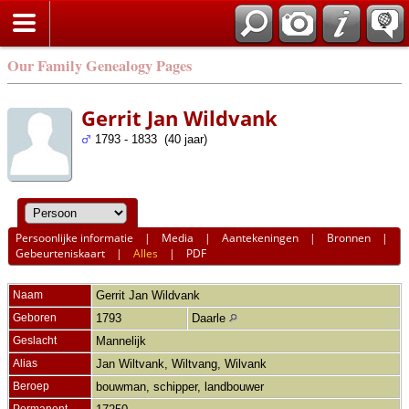
Our Family Genealogy Pages
Gerrit Jan Wildvank
1793 - 1833 (40 jaar)
Persoonlijke informatie
|
Media
|
Aantekeningen
|
Bronnen
|
Gebeurteniskaart
|
Alles
|
PDF
Naam
Gerrit Jan
Wildvank
Geboren
1793
Daarle
Geslacht
Mannelijk
Alias
Jan Wiltvank, Wiltvang, Wilvank
Beroep
bouwman, schipper, landbouwer
Permanent