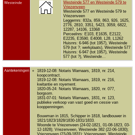
Westeinde
Westeinde 577 en Westeinde 579 te
Vriezenveen
Westeinde 577 en Westeinde 579 te
Vriezenveen
Leggernrs: 832a, 859, 863, 926, 1625,
2776, 2810, 3351, 5423, 3059, 6822,
12287, 14106, 13368
Perceelnrs: E103, E1635, E2122,
E2235, E3590, E4008, L28, L1262
Huisnrs: 6-946 (tot 1957), Westeinde
579 (tot ?; werkplaats), Westeinde 577
Huisnrs: 6-947 (tot 1957), Westeinde
577 (tot ?), Westeinde…
Aantekeningen
1819-12-08: Notaris Warnaars, 1819, nr. 214,
koopcontract.
1819-12-08: Notaris Warnaars, 1819, nr. 216,
kwitantie en royement.
1820-05-24: Notaris Warnaars, 1820, nr. 077,
borgsom.
1831-07-01: Notaris Warnaars, 1831, nr. 123,
publieke verkoop van vast goed en cessie van
kooppenningen.
Bouwman in 1815, Schipper in 1818, landbouwer in
1821/1823/1828/1830-1831/1833.
Woonde te Vriezenveen (24-02-1821, 01-08-1823, 03-
12-1828); Vriezenveen, Westeinde 382 (22-06-1830);
Vriezenveen (23-09-1831); Vriezenveen, Westeinde