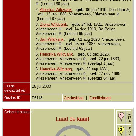
(Leeftijd 60 jaar)
2.
Albertus Wildvank
,
geb.
06 jun 1818, Den Ham
,
ovl.
13 jan 1886, Vriezenveen, Vriezenveen
(Leeftijd 67 jaar)
3.
Ziena Wildvank
,
geb.
24 feb 1821, Vriezenveen,
Vriezenveen
,
ovl.
14 dec 1910, De Pollen,
Vriezenveen
(Leeftijd 89 jaar)
4.
Jan Wildvank
,
geb.
01 aug 1823, Vriezenveen,
Vriezenveen
,
ovl.
25 mrt 1887, Vriezenveen,
Vriezenveen
(Leeftijd 63 jaar)
5.
Hendrika Wildvank
,
geb.
03 dec 1828,
Vriezenveen, Vriezenveen
,
ovl.
22 jun 1830,
Vriezenveen, Vriezenveen
(Leeftijd 1 jaar)
6.
Hendrika Wiltvang
,
geb.
23 sep 1831,
Vriezenveen, Vriezenveen
,
ovl.
27 nov 1895,
Vriezenveen, Vriezenveen
(Leeftijd 64 jaar)
Laatst
15 jul 2000
gewijzigd op
Gezins-ID
F6118
Gezinsblad
|
Familiekaart
Gebeurteniskaart
Gebo
1793 
Laad de kaart
Daarl
Over
27 fe
Vriez