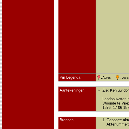
Pin Legenda
: Adres
: Loc
Aantekeningen
Zie: Ken uw dorp
Landbouwster i
Woonde te Vriez
1876, 17-06-187
Bronnen
Geboorte-akt
Aktenummer: