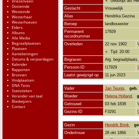
Gedoopt als He
Vriezenveen
Oosteinde
Geslacht
Vrouwelijk
Westeinde
Alias
Hendrika Gezina
Westerhaar
Westerhoeven
Beroep
landbouwster
Elders
Permanent
17929
Albums
recordnummer
Alle Media
Begraafplaatsen
Overleden
22 nov 1902
Plaatsen
Tijd: 20:00
Aantekeningen
Datums & verjaardagen
Begraven
Alg. begraafplaats
Kalender
Persoon-ID
I17929
Rapporten
Bronnen
Laatst gewijzigd op
11 jun 2023
Vindplaatsen
DNA Tests
Vader
Jan Teunis
,
geb.
Statistieken
Verander van taal
Moeder
Helena Holland
,
g
Bladwijzers
Getrouwd
03 feb 1838
Contact
Gezins-ID
F3291
Gezin
Hendrik Brink
,
ge
Ondertrouw
28 okt 1866