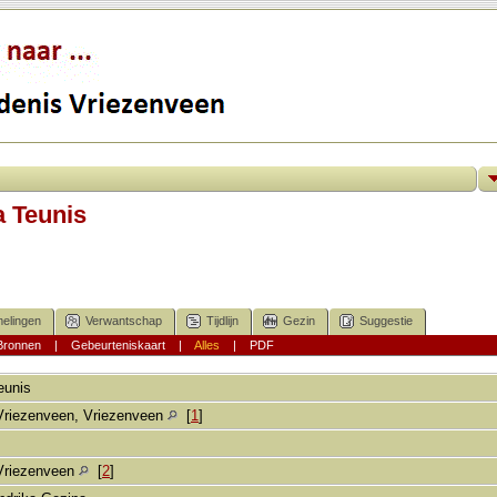
a Teunis
elingen
Verwantschap
Tijdlijn
Gezin
Suggestie
Bronnen
|
Gebeurteniskaart
|
Alles
|
PDF
eunis
Vriezenveen, Vriezenveen
[
1
]
Vriezenveen
[
2
]