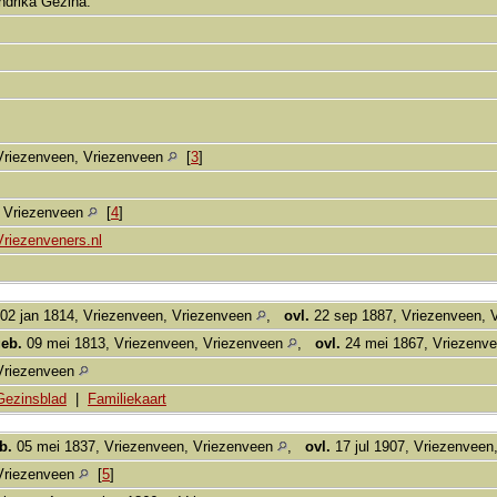
ndrika Gezina.
Vriezenveen, Vriezenveen
[
3
]
, Vriezenveen
[
4
]
Vriezenveners.nl
02 jan 1814, Vriezenveen, Vriezenveen
,
ovl.
22 sep 1887, Vriezenveen, 
eb.
09 mei 1813, Vriezenveen, Vriezenveen
,
ovl.
24 mei 1867, Vriezenv
Vriezenveen
Gezinsblad
|
Familiekaart
b.
05 mei 1837, Vriezenveen, Vriezenveen
,
ovl.
17 jul 1907, Vriezenveen
Vriezenveen
[
5
]