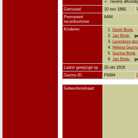
Tevens afkondi
Getrouwd
10 nov 1866
Permanent
6494
recordnummer
Kinderen
1.
Gerrit Brink
,
2.
Jan Brink
,
g
3.
Levenloze doc
4.
Helena Gezina
5.
Gezina Brink
6.
Jan Brink
,
g
Laatst gewijzigd op
25 okt 2018
Gezins-ID
F6494
Gebeurteniskaart