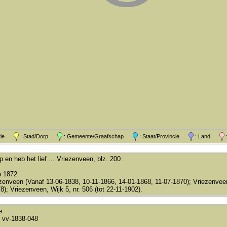
atie
: Stad/Dorp
: Gemeente/Graafschap
: Staat/Provincie
: Land
:
 en heb het lief ... Vriezenveen, blz. 200.
n 1872.
enveen (Vanaf 13-06-1838, 10-11-1866, 14-01-1868, 11-07-1870); Vriezenveen,
8); Vriezenveen, Wijk 5, nr. 506 (tot 22-11-1902).
e.
 vv-1838-048