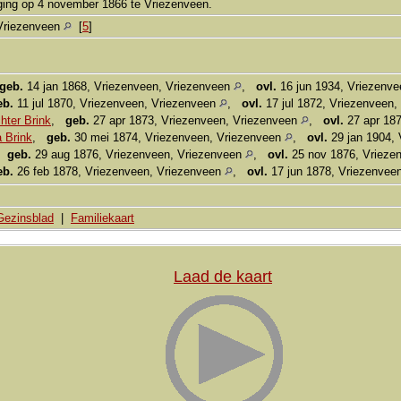
ging op 4 november 1866 te Vriezenveen.
Vriezenveen
[
5
]
geb.
14 jan 1868, Vriezenveen, Vriezenveen
,
ovl.
16 jun 1934, Vriezenv
eb.
11 jul 1870, Vriezenveen, Vriezenveen
,
ovl.
17 jul 1872, Vriezenveen
hter Brink
,
geb.
27 apr 1873, Vriezenveen, Vriezenveen
,
ovl.
27 apr 187
 Brink
,
geb.
30 mei 1874, Vriezenveen, Vriezenveen
,
ovl.
29 jan 1904,
,
geb.
29 aug 1876, Vriezenveen, Vriezenveen
,
ovl.
25 nov 1876, Vrieze
eb.
26 feb 1878, Vriezenveen, Vriezenveen
,
ovl.
17 jun 1878, Vriezenvee
Gezinsblad
|
Familiekaart
Laad de kaart