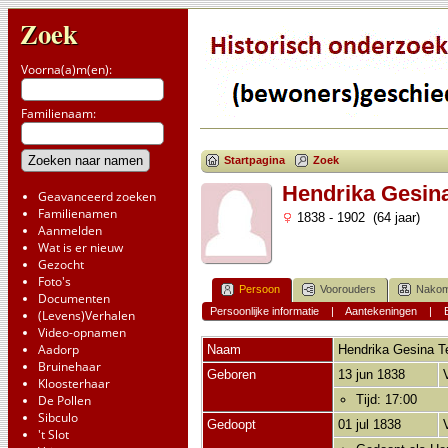
Zoek
Voorna(a)m(en):
Familienaam:
Startpagina
Zoek
Hendrika Gesin
Geavanceerd zoeken
Familienamen
1838 - 1902 (64 jaar)
Aanmelden
Wat is er nieuw
Gezocht
Foto's
Persoon
Voorouders
Nakom
Documenten
Persoonlijke informatie
|
Aantekeningen
|
(Levens)Verhalen
Video-opnamen
Aadorp
Naam
Hendrika Gesina
T
Bruinehaar
Geboren
13 jun 1838
Kloosterhaar
De Pollen
Tijd: 17:00
Sibculo
Gedoopt
01 jul 1838
't Slot