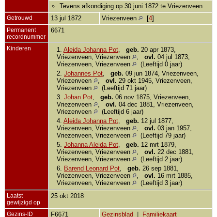
Tevens afkondiging op 30 juni 1872 te Vriezenveen.
Getrouwd
13 jul 1872
Vriezenveen
[
4
]
Permanent
6671
recordnummer
Kinderen
1.
Aleida Johanna Pot
,
geb.
20 apr 1873,
Vriezenveen, Vriezenveen
,
ovl.
04 jul 1873,
Vriezenveen, Vriezenveen
(Leeftijd 0 jaar)
2.
Johannes Pot
,
geb.
09 jun 1874, Vriezenveen,
Vriezenveen
,
ovl.
29 okt 1945, Vriezenveen,
Vriezenveen
(Leeftijd 71 jaar)
3.
Johan Pot
,
geb.
06 nov 1875, Vriezenveen,
Vriezenveen
,
ovl.
04 dec 1881, Vriezenveen,
Vriezenveen
(Leeftijd 6 jaar)
4.
Aleida Johanna Pot
,
geb.
12 jul 1877,
Vriezenveen, Vriezenveen
,
ovl.
03 jan 1957,
Vriezenveen, Vriezenveen
(Leeftijd 79 jaar)
5.
Johanna Aleida Pot
,
geb.
12 mrt 1879,
Vriezenveen, Vriezenveen
,
ovl.
22 dec 1881,
Vriezenveen, Vriezenveen
(Leeftijd 2 jaar)
6.
Barend Leonard Pot
,
geb.
26 sep 1881,
Vriezenveen, Vriezenveen
,
ovl.
16 mrt 1885,
Vriezenveen, Vriezenveen
(Leeftijd 3 jaar)
Laatst
25 okt 2018
gewijzigd op
Gezins-ID
F6671
Gezinsblad
|
Familiekaart