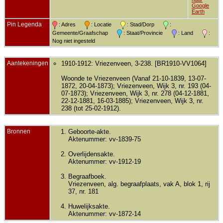
Google
Earth
Pin Legenda
: Adres
: Locatie
: Stad/Dorp
:
Gemeente/Graafschap
: Staat/Provincie
: Land
:
Nog niet ingesteld
Aantekeningen
1910-1912: Vriezenveen, 3-238. [BR1910-VV1064]
Woonde te Vriezenveen (Vanaf 21-10-1839, 13-07-
1872, 20-04-1873); Vriezenveen, Wijk 3, nr. 193 (04-
07-1873); Vriezenveen, Wijk 3, nr. 278 (04-12-1881,
22-12-1881, 16-03-1885); Vriezenveen, Wijk 3, nr.
238 (tot 25-02-1912).
Bronnen
Geboorte-akte.
Aktenummer: vv-1839-75
Overlijdensakte.
Aktenummer: vv-1912-19
Begraafboek.
Vriezenveen, alg. begraafplaats, vak A, blok 1, rij
37, nr. 181
Huwelijksakte.
Aktenummer: vv-1872-14