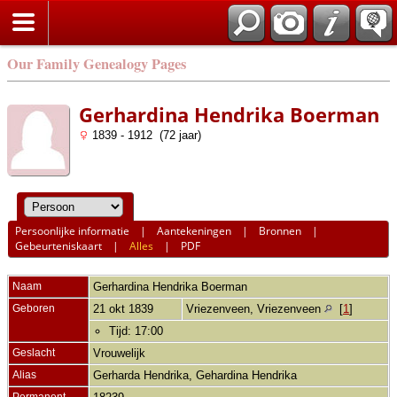
Our Family Genealogy Pages
Gerhardina Hendrika Boerman
1839 - 1912 (72 jaar)
Persoonlijke informatie
|
Aantekeningen
|
Bronnen
|
Gebeurteniskaart
|
Alles
|
PDF
Naam
Gerhardina Hendrika
Boerman
Geboren
21 okt 1839
Vriezenveen, Vriezenveen
[
1
]
Tijd: 17:00
Geslacht
Vrouwelijk
Alias
Gerharda Hendrika, Gehardina Hendrika
Permanent