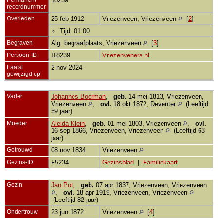
18239
recordnummer
Overleden
25 feb 1912
Vriezenveen, Vriezenveen
[
2
]
Tijd: 01:00
Begraven
Alg. begraafplaats, Vriezenveen
[
3
]
Persoon-ID
I18239
Vriezenveners.nl
Laatst
2 nov 2024
gewijzigd op
Vader
Johannes Boerman
,
geb.
14 mei 1813, Vriezenveen,
Vriezenveen
,
ovl.
18 okt 1872, Deventer
(Leeftijd
59 jaar)
Moeder
Aleida Klein
,
geb.
01 mei 1803, Vriezenveen
,
ovl.
16 sep 1866, Vriezenveen, Vriezenveen
(Leeftijd 63
jaar)
Getrouwd
08 nov 1834
Vriezenveen
Gezins-ID
F5234
Gezinsblad
|
Familiekaart
Gezin
Jan Pot
,
geb.
07 apr 1837, Vriezenveen, Vriezenveen
,
ovl.
18 apr 1919, Vriezenveen, Vriezenveen
(Leeftijd 82 jaar)
Ondertrouw
23 jun 1872
Vriezenveen
[
4
]