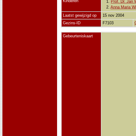
Kinderen
1.
Prof. Dr. Jan 
2.
Anna Maria Wi
Laatst gewijzigd op
15 nov 2004
Gezins-ID
F7103
Gebeurteniskaart