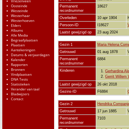
Vriezenveen
Oosteinde
Permanent
18627
Westeinde
recordnummer
Westerhaar
Overleden
10 apr 1904
Westerhoeven
Persoon-ID
I18627
Elders
Albums
Laatst gewijzigd op
23 aug 2024
Alle Media
Begraafplaatsen
Gezin 1
Maria Helena Com
Plaatsen
Aantekeningen
Getrouwd
01 aug 1878
Datums & verjaardagen
Permanent
6884
Kalender
recordnummer
Rapporten
Bronnen
Kinderen
1.
Gerhardina Al
Vindplaatsen
2.
Gerrit Willem 
DNA Tests
Statistieken
Laatst gewijzigd op
26 okt 2018
Verander van taal
Gezins-ID
F6884
Bladwijzers
Contact
Gezin 2
Hendrika Companj
Getrouwd
17 jun 1885
Permanent
7103
recordnummer