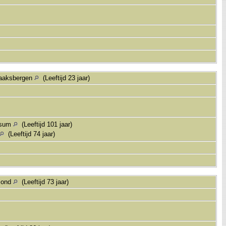
Haaksbergen
(Leeftijd 23 jaar)
ersum
(Leeftijd 101 jaar)
(Leeftijd 74 jaar)
mond
(Leeftijd 73 jaar)