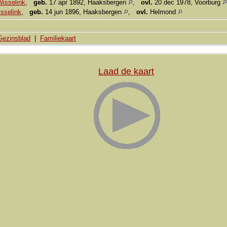
Wisselink
,
geb.
17 apr 1892, Haaksbergen
,
ovl.
20 dec 1978, Voorburg
sselink
,
geb.
14 jun 1896, Haaksbergen
,
ovl.
Helmond
Gezinsblad
|
Familiekaart
Laad de kaart