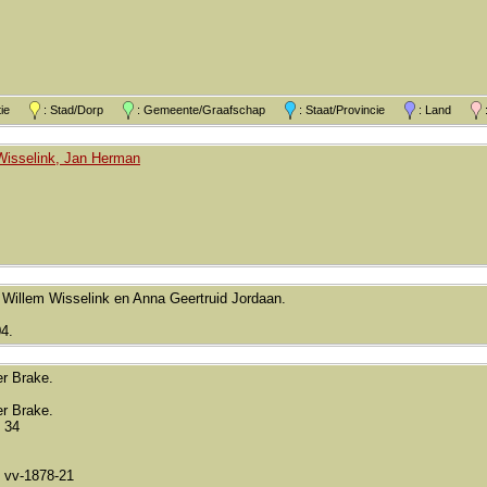
atie
: Stad/Dorp
: Gemeente/Graafschap
: Staat/Provincie
: Land
:
Wisselink, Jan Herman
 Willem Wisselink en Anna Geertruid Jordaan.
04.
r Brake.
r Brake.
 34
 vv-1878-21