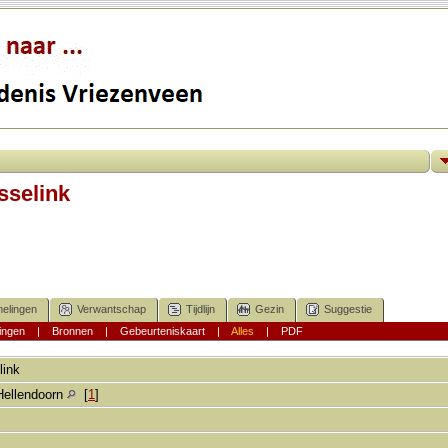
sselink
elingen
Verwantschap
Tijdlijn
Gezin
Suggestie
ingen
|
Bronnen
|
Gebeurteniskaart
|
Alles
|
PDF
link
Hellendoorn
[
1
]