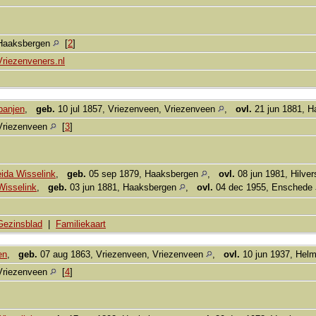
Haaksbergen
[
2
]
Vriezenveners.nl
panjen
,
geb.
10 jul 1857, Vriezenveen, Vriezenveen
,
ovl.
21 jun 1881, 
Vriezenveen
[
3
]
eida Wisselink
,
geb.
05 sep 1879, Haaksbergen
,
ovl.
08 jun 1981, Hilv
Wisselink
,
geb.
03 jun 1881, Haaksbergen
,
ovl.
04 dec 1955, Enschede
Gezinsblad
|
Familiekaart
en
,
geb.
07 aug 1863, Vriezenveen, Vriezenveen
,
ovl.
10 jun 1937, Hel
Vriezenveen
[
4
]