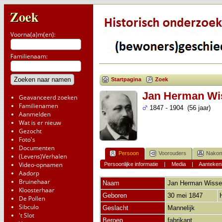
Zoek
Voorna(a)m(en):
Familienaam:
Startpagina
Zoek
Jan Herman Wi
Geavanceerd zoeken
Familienamen
1847 - 1904 (56 jaar)
Aanmelden
Wat is er nieuw
Gezocht
Foto's
Documenten
Persoon
Voorouders
Nakom
(Levens)Verhalen
Video-opnamen
Persoonlijke informatie
|
Media
|
Aanteken
Aadorp
Bruinehaar
Naam
Jan Herman
Wisse
Kloosterhaar
Geboren
30 mei 1847
De Pollen
Sibculo
Geslacht
Mannelijk
't Slot
Beroep
fabrikant