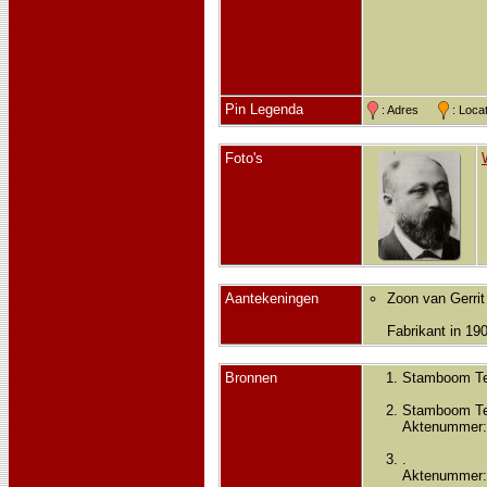
Pin Legenda
: Adres
: Loc
Foto's
Aantekeningen
Zoon van Gerrit
Fabrikant in 19
Bronnen
Stamboom Te
Stamboom Te
Aktenummer:
.
Aktenummer: