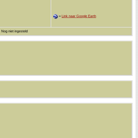
=
Link naar Google Earth
 Nog niet ingesteld