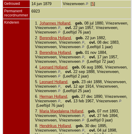
Getrouwd
14 jun 1879
Vriezenveen
[
5
]
Permanent
6923
recordnummer
Kinderen
1.
Johannes Holland
,
geb.
08 jul 1880, Vriezenveen,
Vriezenveen
,
ovl.
22 jan 1957, Vriezenveen,
Vriezenveen
(Leeftijd 76 jaar)
2.
Berendina Holland
,
geb.
22 jun 1882,
Vriezenveen, Vriezenveen
,
ovl.
08 dec 1883,
Vriezenveen, Vriezenveen
(Leeftijd 1 jaar)
3.
Berendina Holland
,
geb.
01 nov 1884,
Vriezenveen, Vriezenveen
,
ovl.
17 jan 1957,
Vriezenveen, Vriezenveen
(Leeftijd 72 jaar)
4.
Leonard Holland
,
geb.
06 aug 1886, Vriezenveen,
Vriezenveen
,
ovl.
22 sep 1888, Vriezenveen,
Vriezenveen
(Leeftijd 2 jaar)
5.
Leonard Holland
,
geb.
23 okt 1888, Vriezenveen,
Vriezenveen
,
ovl.
12 apr 1914, Vriezenveen,
Vriezenveen
(Leeftijd 25 jaar)
6.
Herman Holland
,
geb.
27 dec 1890, Vriezenveen,
Vriezenveen
,
ovl.
13 feb 1967, Vriezenveen
(Leeftijd 76 jaar)
7.
Maria Magdalena Holland
,
geb.
07 mrt 1893,
Vriezenveen, Vriezenveen
,
ovl.
27 feb 1894,
Vriezenveen, Vriezenveen
(Leeftijd 0 jaar)
8.
Hendrikus Holland
,
geb.
30 dec 1895,
Vriezenveen, Vriezenveen
,
ovl.
04 jul 1898,