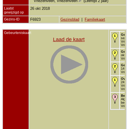
Vriezenveen, Vriezenveen
(Leeftijd 2 jaar)
Laatst
26 okt 2018
gewijzigd op
Gezins-ID
F6923
Gezinsblad
|
Familiekaart
Gebeurteniskaart
Gebo
sep 1
Laad de kaart
Vriez
Vriez
Gedo
okt 1
Vriez
Getr
14 ju
Vriez
Over
24 ok
Vriez
Vriez
Begr
Alg.
begra
Vriez