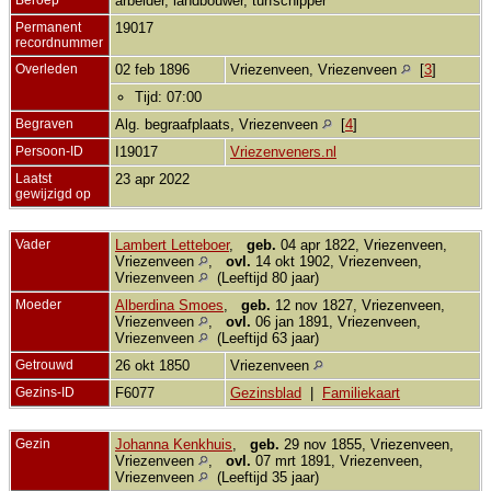
arbeider, landbouwer, turfschipper
Permanent
19017
recordnummer
Overleden
02 feb 1896
Vriezenveen, Vriezenveen
[
3
]
Tijd: 07:00
Begraven
Alg. begraafplaats, Vriezenveen
[
4
]
Persoon-ID
I19017
Vriezenveners.nl
Laatst
23 apr 2022
gewijzigd op
Vader
Lambert Letteboer
,
geb.
04 apr 1822, Vriezenveen,
Vriezenveen
,
ovl.
14 okt 1902, Vriezenveen,
Vriezenveen
(Leeftijd 80 jaar)
Moeder
Alberdina Smoes
,
geb.
12 nov 1827, Vriezenveen,
Vriezenveen
,
ovl.
06 jan 1891, Vriezenveen,
Vriezenveen
(Leeftijd 63 jaar)
Getrouwd
26 okt 1850
Vriezenveen
Gezins-ID
F6077
Gezinsblad
|
Familiekaart
Gezin
Johanna Kenkhuis
,
geb.
29 nov 1855, Vriezenveen,
Vriezenveen
,
ovl.
07 mrt 1891, Vriezenveen,
Vriezenveen
(Leeftijd 35 jaar)