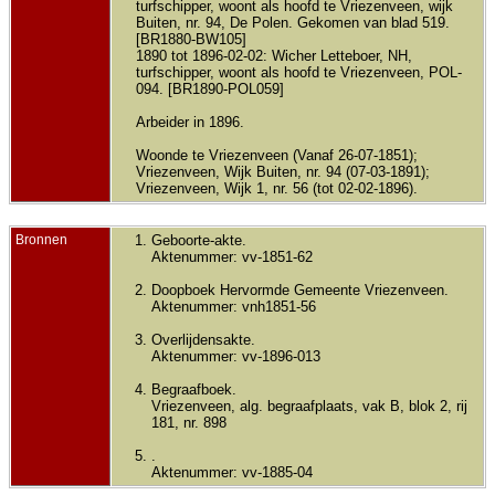
turfschipper, woont als hoofd te Vriezenveen, wijk
Buiten, nr. 94, De Polen. Gekomen van blad 519.
[BR1880-BW105]
1890 tot 1896-02-02: Wicher Letteboer, NH,
turfschipper, woont als hoofd te Vriezenveen, POL-
094. [BR1890-POL059]
Arbeider in 1896.
Woonde te Vriezenveen (Vanaf 26-07-1851);
Vriezenveen, Wijk Buiten, nr. 94 (07-03-1891);
Vriezenveen, Wijk 1, nr. 56 (tot 02-02-1896).
Bronnen
Geboorte-akte.
Aktenummer: vv-1851-62
Doopboek Hervormde Gemeente Vriezenveen.
Aktenummer: vnh1851-56
Overlijdensakte.
Aktenummer: vv-1896-013
Begraafboek.
Vriezenveen, alg. begraafplaats, vak B, blok 2, rij
181, nr. 898
.
Aktenummer: vv-1885-04