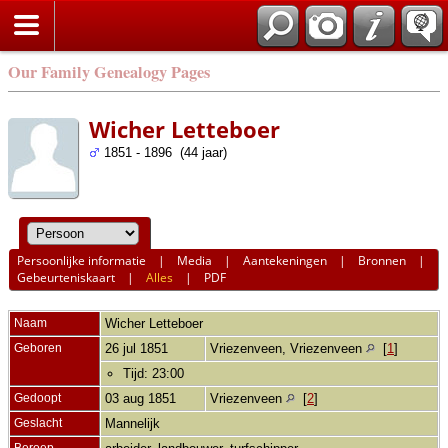
Our Family Genealogy Pages
Wicher Letteboer
1851 - 1896 (44 jaar)
Persoonlijke informatie
|
Media
|
Aantekeningen
|
Bronnen
|
Gebeurteniskaart
|
Alles
|
PDF
Naam
Wicher
Letteboer
Geboren
26 jul 1851
Vriezenveen, Vriezenveen
[
1
]
Tijd: 23:00
Gedoopt
03 aug 1851
Vriezenveen
[
2
]
Geslacht
Mannelijk
Beroep