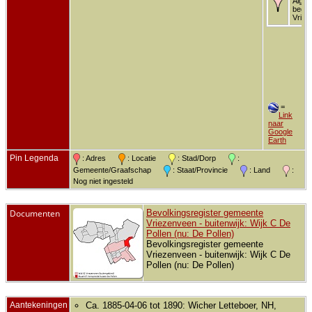
Alg.
begra
Vriez
=
Link
naar
Google
Earth
Pin Legenda
: Adres
: Locatie
: Stad/Dorp
:
Gemeente/Graafschap
: Staat/Provincie
: Land
:
Nog niet ingesteld
Documenten
Bevolkingsregister gemeente
Vriezenveen - buitenwijk: Wijk C De
Pollen (nu: De Pollen)
Bevolkingsregister gemeente
Vriezenveen - buitenwijk: Wijk C De
Pollen (nu: De Pollen)
Aantekeningen
Ca. 1885-04-06 tot 1890: Wicher Letteboer, NH,