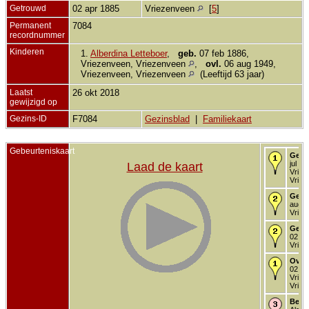
Getrouwd
02 apr 1885
Vriezenveen
[
5
]
Permanent
7084
recordnummer
Kinderen
1.
Alberdina Letteboer
,
geb.
07 feb 1886,
Vriezenveen, Vriezenveen
,
ovl.
06 aug 1949,
Vriezenveen, Vriezenveen
(Leeftijd 63 jaar)
Laatst
26 okt 2018
gewijzigd op
Gezins-ID
F7084
Gezinsblad
|
Familiekaart
Gebeurteniskaart
Gebo
jul 18
Laad de kaart
Vriez
Vriez
Gedo
aug 1
Vriez
Getr
02 ap
Vriez
Over
02 fe
Vriez
Vriez
Begr