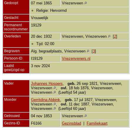
Gedoopt
07 mei 1865
Vriezenveen
Religie: Hervormd
Geslacht
Vrouwelijk
Permanent
19129
recordnummer
Overleden
20 dec 1932
Vriezenveen, Vriezenveen
[
2
]
Tijd: 02:00
Begraven
Alg. begraafplaats, Vriezenveen
[
3
]
Persoon-ID
I19129
Vriezenveners.nl
Laatst
3 nov 2024
gewijzigd op
Vader
Johannes Hospers
,
geb.
26 sep 1821, Vriezenveen,
Vriezenveen
,
ovl.
18 feb 1876, Vriezenveen,
Vriezenveen
(Leeftijd 54 jaar)
Moeder
Gerritdina Abbink
,
geb.
17 jul 1827, Vriezenveen,
Vriezenveen
,
ovl.
11 dec 1887, Vriezenveen,
Vriezenveen
(Leeftijd 60 jaar)
Getrouwd
04 nov 1853
Vriezenveen
Gezins-ID
F6166
Gezinsblad
|
Familiekaart