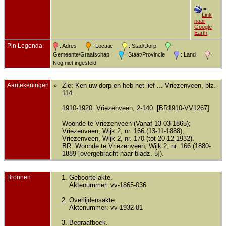
=
Link
naar
Google
Earth
Pin Legenda
: Adres
: Locatie
: Stad/Dorp
:
Gemeente/Graafschap
: Staat/Provincie
: Land
:
Nog niet ingesteld
Aantekeningen
Zie: Ken uw dorp en heb het lief ... Vriezenveen, blz.
114.
1910-1920: Vriezenveen, 2-140. [BR1910-VV1267]
Woonde te Vriezenveen (Vanaf 13-03-1865);
Vriezenveen, Wijk 2, nr. 166 (13-11-1888);
Vriezenveen, Wijk 2, nr. 170 (tot 20-12-1932).
BR: Woonde te Vriezenveen, Wijk 2, nr. 166 (1880-
1889 [overgebracht naar bladz. 5]).
Bronnen
Geboorte-akte.
Aktenummer: vv-1865-036
Overlijdensakte.
Aktenummer: vv-1932-81
Begraafboek.