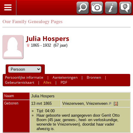
Our Family Genealogy Pages
Julia Hospers
1865 - 1932 (67 jaar)
Persoonlijke informatie
|
Aantekeningen
|
Bronnen
|
Gebeurteniskaart
|
Alles
|
PDF
Naam
Julia
Hospers
Geboren
13 mrt 1865
Vriezenveen, Vriezenveen
[
1
]
Tijd: 04:00
Haar geboorte werd aangegeven door Gerrit Otto
Boom (45 jaar, genees-, heel- en verloskundige,
wonende te Vriezenveen), doordat haar vader
afwezig is.