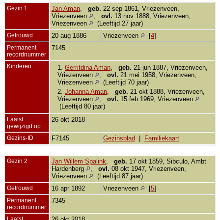
Gezin 1
Jan Aman
,
geb.
22 sep 1861, Vriezenveen,
Vriezenveen
,
ovl.
13 nov 1888, Vriezenveen,
Vriezenveen
(Leeftijd 27 jaar)
Getrouwd
20 aug 1886
Vriezenveen
[
4
]
Permanent
7145
recordnummer
Kinderen
1.
Gerritdina Aman
,
geb.
21 jun 1887, Vriezenveen,
Vriezenveen
,
ovl.
21 mei 1958, Vriezenveen,
Vriezenveen
(Leeftijd 70 jaar)
2.
Johanna Aman
,
geb.
21 okt 1888, Vriezenveen,
Vriezenveen
,
ovl.
15 feb 1969, Vriezenveen
(Leeftijd 80 jaar)
Laatst
26 okt 2018
gewijzigd op
Gezins-ID
F7145
Gezinsblad
|
Familiekaart
Gezin 2
Jan Willem Spalink
,
geb.
17 okt 1859, Sibculo, Ambt
Hardenberg
,
ovl.
08 okt 1947, Vriezenveen,
Vriezenveen
(Leeftijd 87 jaar)
Getrouwd
16 apr 1892
Vriezenveen
[
5
]
Permanent
7345
recordnummer
Laatst
26 okt 2018