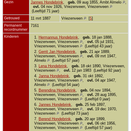
Gezin
Jannes Hondebrink
,
geb.
09 aug 1855, Ambt Almelo
,
ovl.
04 nov 1926, Vriezenveen, Vriezenveen
(Leeftijd 71 jaar)
Getrouwd
11 mrt 1887
Vriezenveen
[
5
]
Permanent
7161
recordnummer
Kinderen
1.
Hermannus Hondebrink
,
geb.
18 jan 1888,
Vriezenveen, Vriezenveen
,
ovl.
05 jul 1931,
Vriezenveen, Vriezenveen
(Leeftijd 43 jaar)
2.
Gerrit Jan Hondebrink
,
geb.
21 apr 1889,
Vriezenveen, Vriezenveen
,
ovl.
09 mrt 1947,
Almelo
(Leeftijd 57 jaar)
3.
Lena Hondebrink
,
geb.
18 okt 1890, Vriezenveen,
Vriezenveen
,
ovl.
12 jan 1983 (Leeftijd 92 jaar)
4.
Janna Hondebrink
,
geb.
31 okt 1892,
Vriezenveen, Vriezenveen
,
ovl.
04 apr 1947,
Almelo
(Leeftijd 54 jaar)
5.
Berendina Hondebrink
,
geb.
04 nov 1894,
Vriezenveen, Vriezenveen
,
ovl.
28 aug 1895,
Vriezenveen, Vriezenveen
(Leeftijd 0 jaar)
6.
Jannes Hondebrink
,
geb.
25 feb 1897,
Vriezenveen, Vriezenveen
,
ovl.
19 dec 1970,
Vriezenveen
(Leeftijd 73 jaar)
7.
Berend Hondebrink
,
geb.
20 apr 1899,
Vriezenveen, Vriezenveen
,
ovl.
06 okt 1956,
Vriezenveen, Vriezenveen
(Leeftijd 57 jaar)