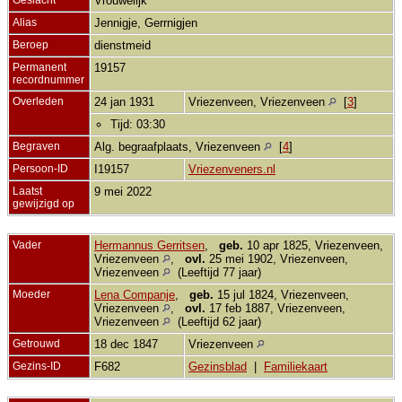
Vrouwelijk
Alias
Jennigje, Gerrnigjen
Beroep
dienstmeid
Permanent
19157
recordnummer
Overleden
24 jan 1931
Vriezenveen, Vriezenveen
[
3
]
Tijd: 03:30
Begraven
Alg. begraafplaats, Vriezenveen
[
4
]
Persoon-ID
I19157
Vriezenveners.nl
Laatst
9 mei 2022
gewijzigd op
Vader
Hermannus Gerritsen
,
geb.
10 apr 1825, Vriezenveen,
Vriezenveen
,
ovl.
25 mei 1902, Vriezenveen,
Vriezenveen
(Leeftijd 77 jaar)
Moeder
Lena Companje
,
geb.
15 jul 1824, Vriezenveen,
Vriezenveen
,
ovl.
17 feb 1887, Vriezenveen,
Vriezenveen
(Leeftijd 62 jaar)
Getrouwd
18 dec 1847
Vriezenveen
Gezins-ID
F682
Gezinsblad
|
Familiekaart