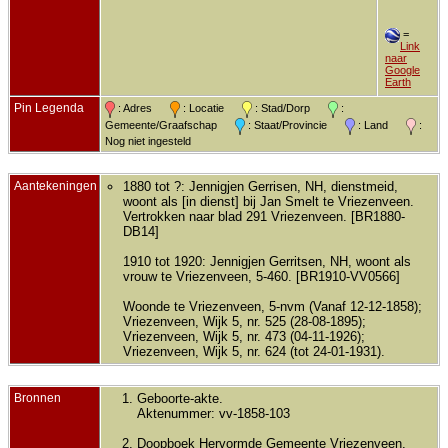
=
Link
naar
Google
Earth
Pin Legenda
: Adres
: Locatie
: Stad/Dorp
:
Gemeente/Graafschap
: Staat/Provincie
: Land
:
Nog niet ingesteld
Aantekeningen
1880 tot ?: Jennigjen Gerrisen, NH, dienstmeid,
woont als [in dienst] bij Jan Smelt te Vriezenveen.
Vertrokken naar blad 291 Vriezenveen. [BR1880-
DB14]
1910 tot 1920: Jennigjen Gerritsen, NH, woont als
vrouw te Vriezenveen, 5-460. [BR1910-VV0566]
Woonde te Vriezenveen, 5-nvm (Vanaf 12-12-1858);
Vriezenveen, Wijk 5, nr. 525 (28-08-1895);
Vriezenveen, Wijk 5, nr. 473 (04-11-1926);
Vriezenveen, Wijk 5, nr. 624 (tot 24-01-1931).
Bronnen
Geboorte-akte.
Aktenummer: vv-1858-103
Doopboek Hervormde Gemeente Vriezenveen.