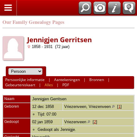
Our Family Genealogy Pages
Jennigjen Gerritsen
1858 - 1931 (72 jaar)
Persoonlijke informatie
|
Aantekeningen
|
Bronnen
|
Gebeurteniskaart
|
Alles
|
PDF
Naam
Jennigjen
Gerritsen
Geboren
12 dec 1858
Vriezenveen, Vriezenveen
[
1
]
Tijd: 07:00
Gedoopt
02 jan 1859
Vriezenveen
[
2
]
Gedoopt als Jennigje.
Geslacht