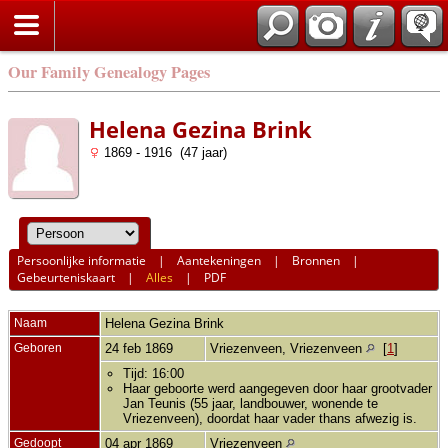
Our Family Genealogy Pages
Helena Gezina Brink
1869 - 1916 (47 jaar)
Persoonlijke informatie
|
Aantekeningen
|
Bronnen
|
Gebeurteniskaart
|
Alles
|
PDF
Naam
Helena Gezina
Brink
Geboren
24 feb 1869
Vriezenveen, Vriezenveen
[
1
]
Tijd: 16:00
Haar geboorte werd aangegeven door haar grootvader
Jan Teunis (55 jaar, landbouwer, wonende te
Vriezenveen), doordat haar vader thans afwezig is.
Gedoopt
04 apr 1869
Vriezenveen