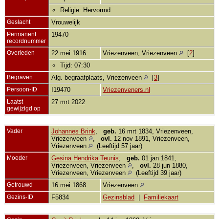
Religie: Hervormd
Geslacht
Vrouwelijk
Permanent
19470
recordnummer
Overleden
22 mei 1916
Vriezenveen, Vriezenveen
[
2
]
Tijd: 07:30
Begraven
Alg. begraafplaats, Vriezenveen
[
3
]
Persoon-ID
I19470
Vriezenveners.nl
Laatst
27 mrt 2022
gewijzigd op
Vader
Johannes Brink
,
geb.
16 mrt 1834, Vriezenveen,
Vriezenveen
,
ovl.
12 nov 1891, Vriezenveen,
Vriezenveen
(Leeftijd 57 jaar)
Moeder
Gesina Hendrika Teunis
,
geb.
01 jan 1841,
Vriezenveen, Vriezenveen
,
ovl.
28 jun 1880,
Vriezenveen, Vriezenveen
(Leeftijd 39 jaar)
Getrouwd
16 mei 1868
Vriezenveen
Gezins-ID
F5834
Gezinsblad
|
Familiekaart