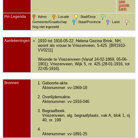
naar
Google
Earth
Pin Legenda
: Adres
: Locatie
: Stad/Dorp
:
Gemeente/Graafschap
: Staat/Provincie
: Land
:
Nog niet ingesteld
Aantekeningen
1910 tot 1916-05-22: Helena Gezina Brink, NH,
woont als vrouw te Vriezenveen, 5-425. [BR1910-
VV0211]
Woonde te Vriezenveen (Vanaf 24-02-1869, 05-06-
1901); Vriezenveen, Wijk 5, nr. 425 (28-01-1916, tot
22-05-1916).
Bronnen
Geboorte-akte.
Aktenummer: vv-1869-18
Overlijdensakte.
Aktenummer: vv-1916-046
Begraafboek.
Vriezenveen, alg. begraafplaats, vak A, blok 1, rij
40, nr. 199
.
Aktenummer: vv-1891-25