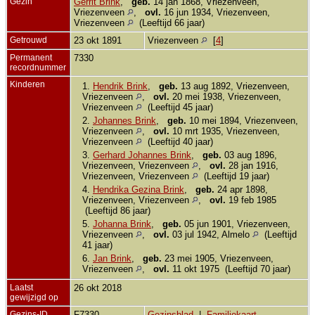
Gezin
Gerrit Brink
,
geb.
14 jan 1868, Vriezenveen,
Vriezenveen
,
ovl.
16 jun 1934, Vriezenveen,
Vriezenveen
(Leeftijd 66 jaar)
Getrouwd
23 okt 1891
Vriezenveen
[
4
]
Permanent
7330
recordnummer
Kinderen
1.
Hendrik Brink
,
geb.
13 aug 1892, Vriezenveen,
Vriezenveen
,
ovl.
20 mei 1938, Vriezenveen,
Vriezenveen
(Leeftijd 45 jaar)
2.
Johannes Brink
,
geb.
10 mei 1894, Vriezenveen,
Vriezenveen
,
ovl.
10 mrt 1935, Vriezenveen,
Vriezenveen
(Leeftijd 40 jaar)
3.
Gerhard Johannes Brink
,
geb.
03 aug 1896,
Vriezenveen, Vriezenveen
,
ovl.
28 jan 1916,
Vriezenveen, Vriezenveen
(Leeftijd 19 jaar)
4.
Hendrika Gezina Brink
,
geb.
24 apr 1898,
Vriezenveen, Vriezenveen
,
ovl.
19 feb 1985
(Leeftijd 86 jaar)
5.
Johanna Brink
,
geb.
05 jun 1901, Vriezenveen,
Vriezenveen
,
ovl.
03 jul 1942, Almelo
(Leeftijd
41 jaar)
6.
Jan Brink
,
geb.
23 mei 1905, Vriezenveen,
Vriezenveen
,
ovl.
11 okt 1975 (Leeftijd 70 jaar)
Laatst
26 okt 2018
gewijzigd op
Gezins-ID
F7330
Gezinsblad
|
Familiekaart