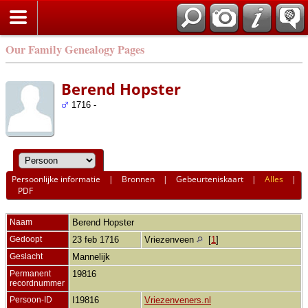
Our Family Genealogy Pages
Berend Hopster
1716 -
Persoonlijke informatie
|
Bronnen
|
Gebeurteniskaart
|
Alles
|
PDF
Naam
Berend
Hopster
Gedoopt
23 feb 1716
Vriezenveen
[
1
]
Geslacht
Mannelijk
Permanent
19816
recordnummer
Persoon-ID
I19816
Vriezenveners.nl