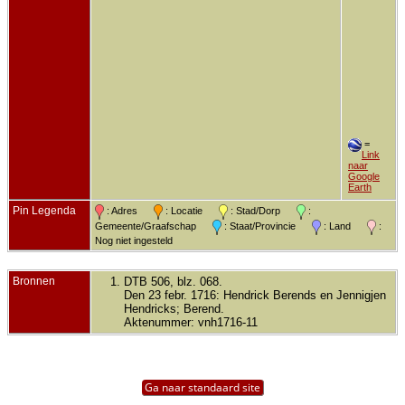
=
Link
naar
Google
Earth
Pin Legenda
: Adres
: Locatie
: Stad/Dorp
:
Gemeente/Graafschap
: Staat/Provincie
: Land
:
Nog niet ingesteld
Bronnen
DTB 506, blz. 068.
Den 23 febr. 1716: Hendrick Berends en Jennigjen
Hendricks; Berend.
Aktenummer: vnh1716-11
Ga naar standaard site