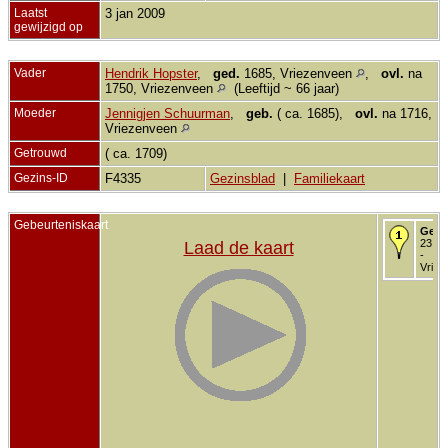
Laatst
3 jan 2009
gewijzigd op
Vader
Hendrik Hopster
,
ged.
1685, Vriezenveen
,
ovl.
na
1750, Vriezenveen
(Leeftijd ~ 66 jaar)
Moeder
Jennigjen Schuurman
,
geb.
( ca. 1685),
ovl.
na 1716,
Vriezenveen
Getrouwd
( ca. 1709)
Gezins-ID
F4335
Gezinsblad
|
Familiekaart
Gebeurteniskaart
Gedo
23 fe
Laad de kaart
-
Vriez