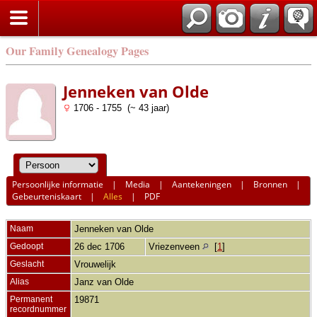
Our Family Genealogy Pages
Jenneken van Olde
1706 - 1755 (~ 43 jaar)
Persoonlijke informatie
|
Media
|
Aantekeningen
|
Bronnen
|
Gebeurteniskaart
|
Alles
|
PDF
Naam
Jenneken
van Olde
Gedoopt
26 dec 1706
Vriezenveen
[
1
]
Geslacht
Vrouwelijk
Alias
Janz van Olde
Permanent
19871
recordnummer