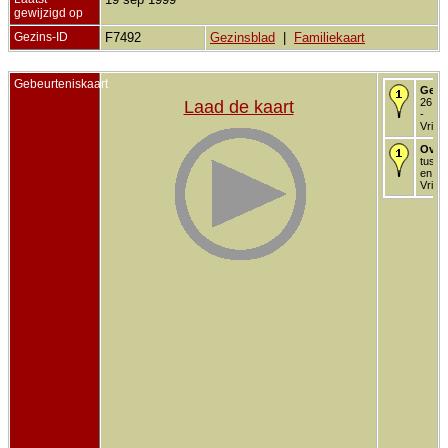
gewijzigd op
Gezins-ID
F7492
Gezinsblad
|
Familiekaart
Gebeurteniskaart
Gedo
26 de
Laad de kaart
-
Vriez
Over
tusse
en 17
Vriez