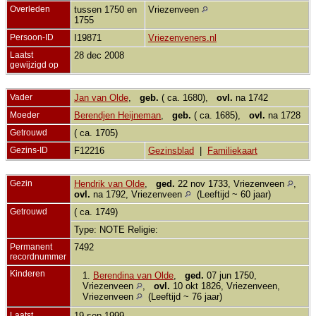
Overleden
tussen 1750 en
Vriezenveen
1755
Persoon-ID
I19871
Vriezenveners.nl
Laatst
28 dec 2008
gewijzigd op
Vader
Jan van Olde
,
geb.
( ca. 1680),
ovl.
na 1742
Moeder
Berendjen Heijneman
,
geb.
( ca. 1685),
ovl.
na 1728
Getrouwd
( ca. 1705)
Gezins-ID
F12216
Gezinsblad
|
Familiekaart
Gezin
Hendrik van Olde
,
ged.
22 nov 1733, Vriezenveen
,
ovl.
na 1792, Vriezenveen
(Leeftijd ~ 60 jaar)
Getrouwd
( ca. 1749)
Type: NOTE Religie:
Permanent
7492
recordnummer
Kinderen
1.
Berendina van Olde
,
ged.
07 jun 1750,
Vriezenveen
,
ovl.
10 okt 1826, Vriezenveen,
Vriezenveen
(Leeftijd ~ 76 jaar)
Laatst
19 sep 1999