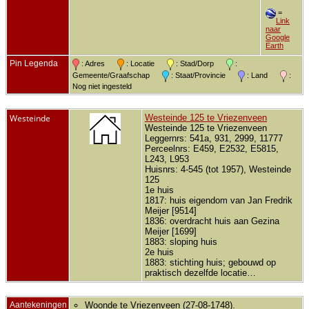
=
Link
naar
Google
Earth
Pin Legenda
: Adres
: Locatie
: Stad/Dorp
:
Gemeente/Graafschap
: Staat/Provincie
: Land
:
Nog niet ingesteld
Westeinde
Westeinde 125 te Vriezenveen
Westeinde 125 te Vriezenveen
Leggernrs: 541a, 931, 2999, 11777
Perceelnrs: E459, E2532, E5815,
L243, L953
Huisnrs: 4-545 (tot 1957), Westeinde
125
1e huis
1817: huis eigendom van Jan Fredrik
Meijer [9514]
1836: overdracht huis aan Gezina
Meijer [1699]
1883: sloping huis
2e huis
1883: stichting huis; gebouwd op
praktisch dezelfde locatie…
Aantekeningen
Woonde te Vriezenveen (27-08-1748).