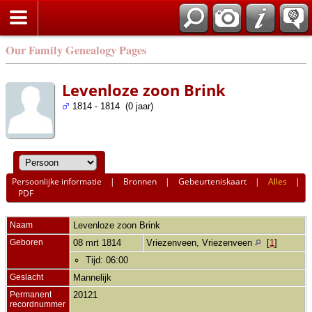
Our Family Genealogy Pages
Levenloze zoon Brink
1814 - 1814 (0 jaar)
Persoonlijke informatie
|
Bronnen
|
Gebeurteniskaart
|
Alles
|
PDF
Naam
Levenloze zoon
Brink
Geboren
08 mrt 1814
Vriezenveen, Vriezenveen
[
1
]
Tijd: 06:00
Geslacht
Mannelijk
Permanent
20121
recordnummer