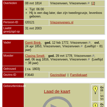
Overleden
08 mrt 1814
Vriezenveen, Vriezenveen
[
2
]
Tijd: 06:00
Hij is een dag later, dan zijn tweelingzusje, levenloos
geboren.
Persoon-ID
I20121
Vriezenveners.nl
Laatst
31 mrt 2003
gewijzigd op
Vader
Gerrit Brink
,
ged.
12 feb 1772, Vriezenveen
,
ovl.
24 apr 1853, Vriezenveen, Vriezenveen
(Leeftijd ~ 81
jaar)
Moeder
Clasina Smelt
,
ged.
29 mrt 1778, Vriezenveen
,
ovl.
06 aug 1816, Vriezenveen, Vriezenveen
(Leeftijd
~ 38 jaar)
Getrouwd
( ca. 1803)
Gezins-ID
F3640
Gezinsblad
|
Familiekaart
Gebeurteniskaart
Gebo
08 mr
Laad de kaart
-
Vriez
Vriez
Over