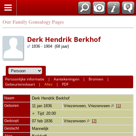
Our Family Genealogy Pages
Derk Hendrik Berkhof
1836 - 1904 (68 jaar)
Persoonlijke informatie
|
Aantekeningen
|
Bronnen
|
Gebeurteniskaart
|
Alles
|
PDF
Naam
Derk Hendrik
Berkhof
Geboren
11 jan 1836
Vriezenveen, Vriezenveen
[
1
]
Tijd: 20:00
Gedoopt
07 feb 1836
Vriezenveen
[
2
]
Geslacht
Mannelijk
Alias