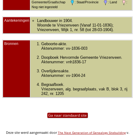
Gemeente/Graafschap
: Staat/Provincie
: Land
:
Nog niet ingesteld
Aantekeningen
Landbouwer in 1904.
Woonde te Vriezenveen (Vanaf 11-01-1836);
Vriezenveen, Wijk 1, nr. 58 (tot 28-03-1904).
Bronnen
Geboorte-akte.
Aktenummer: vv-1836-003
Doopboek Hervormde Gemeente Vriezenveen.
Aktenummer: vnh1836-17
Overlijdensakte.
Aktenummer: vv-1904-24
Begraafboek.
Vriezenveen, alg. begraafplaats, vak B, blok 3, rij
242, nr. 1205
Ga naar standaard site
Deze site werd aangemaakt door
v.
The Next Generation of Genealogy Sitebuilding