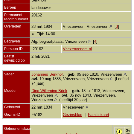
Berkhoff
Beroep
landbouwer
Permanent
20162
recordnummer
Overleden
28 mrt 1904
Vriezenveen, Vriezenveen
[
3
]
Tijd: 14:00
Begraven
Alg. begraafplaats, Vriezenveen
[
4
]
Persoon-ID
I20162
Vriezenveners.nl
Laatst
2 feb 2021
gewijzigd op
Vader
Johannes Berkhof
,
geb.
05 sep 1810, Vriezenveen
,
ovl.
19 aug 1885, Vriezenveen, Vriezenveen
(Leeftijd
74 jaar)
Moeder
Dina Willemina Brink
,
geb.
18 jul 1813, Vriezenveen,
Vriezenveen
,
ovl.
05 nov 1843, Vriezenveen,
Vriezenveen
(Leeftijd 30 jaar)
Getrouwd
22 mrt 1834
Vriezenveen
Gezins-ID
F5182
Gezinsblad
|
Familiekaart
Gebeurteniskaart
Gebo
jan 1