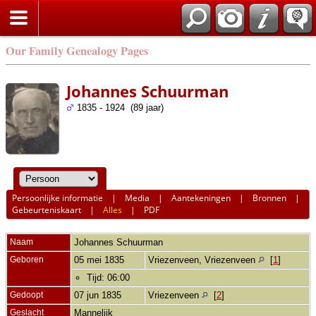
Our Family Genealogy Pages
Johannes Schuurman
1835 - 1924 (89 jaar)
Persoonlijke informatie
|
Media
|
Aantekeningen
|
Bronnen
|
Gebeurteniskaart
|
Alles
|
PDF
Naam
Johannes
Schuurman
Geboren
05 mei 1835
Vriezenveen, Vriezenveen
[
1
]
Tijd: 06:00
Gedoopt
07 jun 1835
Vriezenveen
[
2
]
Geslacht
Mannelijk