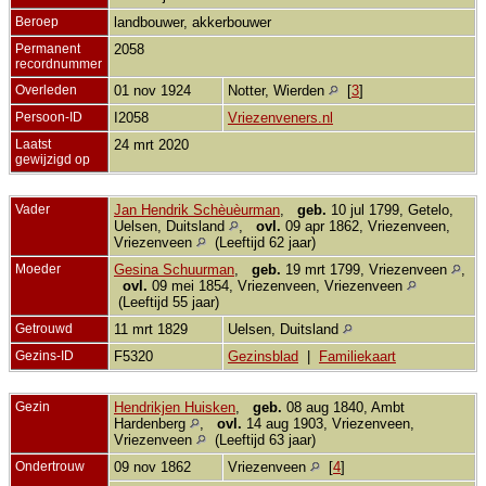
Beroep
landbouwer, akkerbouwer
Permanent
2058
recordnummer
Overleden
01 nov 1924
Notter, Wierden
[
3
]
Persoon-ID
I2058
Vriezenveners.nl
Laatst
24 mrt 2020
gewijzigd op
Vader
Jan Hendrik Schèuèurman
,
geb.
10 jul 1799, Getelo,
Uelsen, Duitsland
,
ovl.
09 apr 1862, Vriezenveen,
Vriezenveen
(Leeftijd 62 jaar)
Moeder
Gesina Schuurman
,
geb.
19 mrt 1799, Vriezenveen
,
ovl.
09 mei 1854, Vriezenveen, Vriezenveen
(Leeftijd 55 jaar)
Getrouwd
11 mrt 1829
Uelsen, Duitsland
Gezins-ID
F5320
Gezinsblad
|
Familiekaart
Gezin
Hendrikjen Huisken
,
geb.
08 aug 1840, Ambt
Hardenberg
,
ovl.
14 aug 1903, Vriezenveen,
Vriezenveen
(Leeftijd 63 jaar)
Ondertrouw
09 nov 1862
Vriezenveen
[
4
]