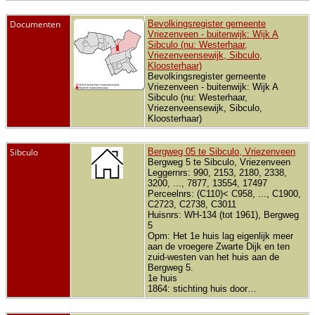
Documenten
Bevolkingsregister gemeente
Vriezenveen - buitenwijk: Wijk A
Sibculo (nu: Westerhaar,
Vriezenveensewijk, Sibculo,
Kloosterhaar)
Bevolkingsregister gemeente
Vriezenveen - buitenwijk: Wijk A
Sibculo (nu: Westerhaar,
Vriezenveensewijk, Sibculo,
Kloosterhaar)
Sibculo
Bergweg 05 te Sibculo, Vriezenveen
Bergweg 5 te Sibculo, Vriezenveen
Leggernrs: 990, 2153, 2180, 2338,
3200, ..., 7877, 13554, 17497
Perceelnrs: (C110)< C958, ..., C1900,
C2723, C2738, C3011
Huisnrs: WH-134 (tot 1961), Bergweg
5
Opm: Het 1e huis lag eigenlijk meer
aan de vroegere Zwarte Dijk en ten
zuid-westen van het huis aan de
Bergweg 5.
1e huis
1864: stichting huis door…