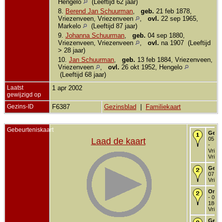
Hengelo
(Leeftijd 62 jaar)
8.
Berend Jan Schuurman
,
geb.
21 feb 1878,
Vriezenveen, Vriezenveen
,
ovl.
22 sep 1965,
Markelo
(Leeftijd 87 jaar)
9.
Johanna Schuurman
,
geb.
04 sep 1880,
Vriezenveen, Vriezenveen
,
ovl.
na 1907 (Leeftijd
> 28 jaar)
10.
Jan Schuurman
,
geb.
13 feb 1884, Vriezenveen,
Vriezenveen
,
ovl.
26 okt 1952, Hengelo
(Leeftijd 68 jaar)
Laatst
1 apr 2002
gewijzigd op
Gezins-ID
F6387
Gezinsblad
|
Familiekaart
Gebeurteniskaart
Gebo
05 me
Laad de kaart
-
Vriez
Vriez
Gedo
07 ju
Vriez
Onde
- 09 
1862 
Vriez
Getr