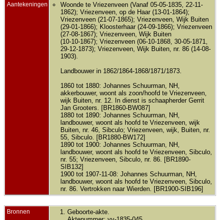
Aantekeningen
Woonde te Vriezenveen (Vanaf 05-05-1835, 22-11-
1862); Vriezenveen, op de Haar (13-01-1864);
Vriezenveen (21-07-1865); Vriezenveen, Wijk Buiten
(29-01-1866); Kloosterhaar (24-09-1866); Vriezenveen
(27-08-1867); Vriezenveen, Wijk Buiten
(10-10-1867); Vriezenveen (06-10-1868, 30-05-1871,
29-12-1873); Vriezenveen, Wijk Buiten, nr. 86 (14-08-
1903).
Landbouwer in 1862/1864-1868/1871/1873.
1860 tot 1880: Johannes Schuurman, NH,
akkerbouwer, woont als zoon/hoofd te Vriezenveen,
wijk Buiten, nr. 12. In dienst is schaapherder Gerrit
Jan Grooters. [BR1860-BW087]
1880 tot 1890: Johannes Schuurman, NH,
landbouwer, woont als hoofd te Vriezenveen, wijk
Buiten, nr. 46, Sibculo; Vriezenveen, wijk, Buiten, nr.
55, Sibculo. [BR1880-BW172]
1890 tot 1900: Johannes Schuurman, NH,
landbouwer, woont als hoofd te Vriezenveen, Sibculo,
nr. 55; Vriezenveen, Sibculo, nr. 86. [BR1890-
SIB132]
1900 tot 1907-11-08: Johannes Schuurman, NH,
landbouwer, woont als hoofd te Vriezenveen, Sibculo,
nr. 86. Vertrokken naar Wierden. [BR1900-SIB196]
Bronnen
Geboorte-akte.
Aktenummer: vv-1835-045