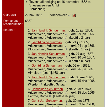
Tevens afkondiging op 16 november 1862 te
Vriezenveen en Ambt
Hardenberg.
Getrouwd
22 nov 1862
Vriezenveen
[
4
]
Permanent
6387
recordnummer
Kinderen
1.
Jan Hendrik Schuurman
,
geb.
13 jan 1864,
Vriezenveen, Vriezenveen
,
ovl.
29 jan 1866,
Vriezenveen, Vriezenveen
(Leeftijd 2 jaar)
2.
Gerritdina Schuurman
,
geb.
21 jul 1865,
Vriezenveen, Vriezenveen
,
ovl.
24 sep 1866,
Kloosterhaar, Vriezenveen
(Leeftijd 1 jaar)
3.
Jan Hendrik Schuurman
,
geb.
27 aug 1867,
Vriezenveen, Vriezenveen
,
ovl.
10 okt 1867,
Vriezenveen, Vriezenveen
(Leeftijd 0 jaar)
4.
Gerritdina Schuurman
,
geb.
06 okt 1868,
Vriezenveen, Vriezenveen
,
ovl.
26 jun 1937,
Almelo
(Leeftijd 68 jaar)
5.
Jan Hendrik Schuurman
,
geb.
30 mei 1871,
Vriezenveen, Vriezenveen
,
ovl.
15 dec 1908,
Wierden
(Leeftijd 37 jaar)
6.
Hendrikjen Schuurman
,
geb.
29 dec 1873,
Vriezenveen, Vriezenveen
,
ovl.
15 dec 1966,
Hertme, Borne
(Leeftijd 92 jaar)
7.
Gerrit Jan Schuurman
,
geb.
30 mrt 1875,
Vriezenveen, Vriezenveen
,
ovl.
03 feb 1938,