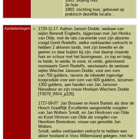
1883: sloping huis
2e huis
1883: stichting huis; gebouwd op
praktisch dezelfde locatie…
Aantekeningen
1720-11-17: Aaltien Jansen Dodde, weduwe van
wijlen Berendt Engberts, bijgestaan met Jan Hinriks
van Olde, met de rato caverende voor zijn absente
voogd Gerrit Roeleffs, welke verklaarden verkocht te
hebben 2 akkeren lands, met zijn breedte en de
geeren zo daar buijten bij zijn, met daarop staande
huis en schuur met het boomgewas, zo top en twijg,
te heide, te weide, te vene, te velde, gelimiteerd
oostwaarts Gerrit Roeleffs, westwaarts de weduwe
wijlen Wiecher Janssen Dodde, voor een som
van 750 guldens, nevens de inboedel ingevolge
koopcedule voor een som van 600 guldens, tezamen
1350 guldens, aan handen van Jan Janssen
Nieuwbour en zijn vrouw Hinrikjen Wiechers Dodde
[T0079_INV4_p226].
1727-09-07: Jan Brouwer en Arent Bartels als door de
Hooch Graafflijk Excellentie aangestelde voogden
van Jan Wolters Smidt, en Jan Hinriksen van Olde
en Koort Hinrixen van Olde als voogden van
Henrikien Berendsen, vrouw van gemelde Jan
Wolters
Smidt, welke verklaarden verkocht te hebben een
akker hooiland in Voss Willemsland gelegen, met het