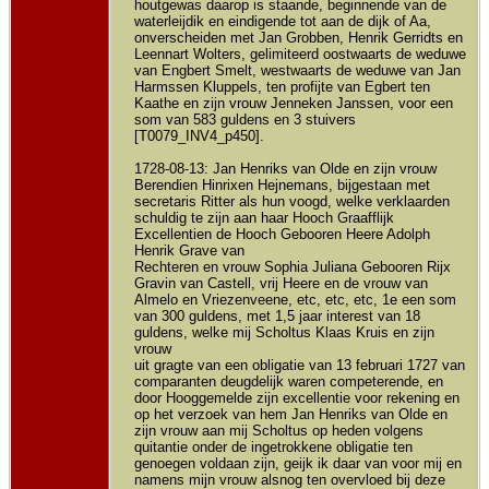
houtgewas daarop is staande, beginnende van de
waterleijdik en eindigende tot aan de dijk of Aa,
onverscheiden met Jan Grobben, Henrik Gerridts en
Leennart Wolters, gelimiteerd oostwaarts de weduwe
van Engbert Smelt, westwaarts de weduwe van Jan
Harmssen Kluppels, ten profijte van Egbert ten
Kaathe en zijn vrouw Jenneken Janssen, voor een
som van 583 guldens en 3 stuivers
[T0079_INV4_p450].
1728-08-13: Jan Henriks van Olde en zijn vrouw
Berendien Hinrixen Hejnemans, bijgestaan met
secretaris Ritter als hun voogd, welke verklaarden
schuldig te zijn aan haar Hooch Graafflijk
Excellentien de Hooch Gebooren Heere Adolph
Henrik Grave van
Rechteren en vrouw Sophia Juliana Gebooren Rijx
Gravin van Castell, vrij Heere en de vrouw van
Almelo en Vriezenveene, etc, etc, etc, 1e een som
van 300 guldens, met 1,5 jaar interest van 18
guldens, welke mij Scholtus Klaas Kruis en zijn
vrouw
uit gragte van een obligatie van 13 februari 1727 van
comparanten deugdelijk waren competerende, en
door Hooggemelde zijn excellentie voor rekening en
op het verzoek van hem Jan Henriks van Olde en
zijn vrouw aan mij Scholtus op heden volgens
quitantie onder de ingetrokkene obligatie ten
genoegen voldaan zijn, geijk ik daar van voor mij en
namens mijn vrouw alsnog ten overvloed bij deze