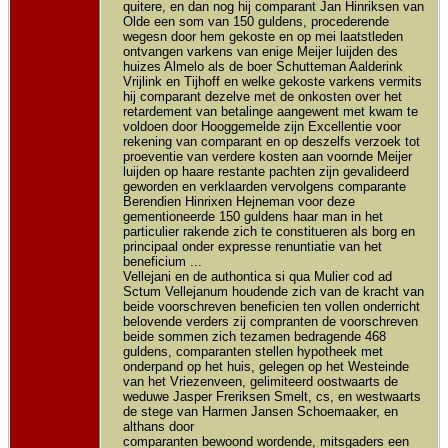
quitere, en dan nog hij comparant Jan Hinriksen van
Olde een som van 150 guldens, procederende
wegesn door hem gekoste en op mei laatstleden
ontvangen varkens van enige Meijer luijden des
huizes Almelo als de boer Schutteman Aalderink
Vrijlink en Tijhoff en welke gekoste varkens vermits
hij comparant dezelve met de onkosten over het
retardement van betalinge aangewent met kwam te
voldoen door Hooggemelde zijn Excellentie voor
rekening van comparant en op deszelfs verzoek tot
proeventie van verdere kosten aan voornde Meijer
luijden op haare restante pachten zijn gevalideerd
geworden en verklaarden vervolgens comparante
Berendien Hinrixen Hejneman voor deze
gementioneerde 150 guldens haar man in het
particulier rakende zich te constitueren als borg en
principaal onder expresse renuntiatie van het
beneficium ...
Vellejani en de authontica si qua Mulier cod ad
Sctum Vellejanum houdende zich van de kracht van
beide voorschreven beneficien ten vollen onderricht
belovende verders zij compranten de voorschreven
beide sommen zich tezamen bedragende 468
guldens, comparanten stellen hypotheek met
onderpand op het huis, gelegen op het Westeinde
van het Vriezenveen, gelimiteerd oostwaarts de
weduwe Jasper Freriksen Smelt, cs, en westwaarts
de stege van Harmen Jansen Schoemaaker, en
althans door
comparanten bewoond wordende, mitsgaders een