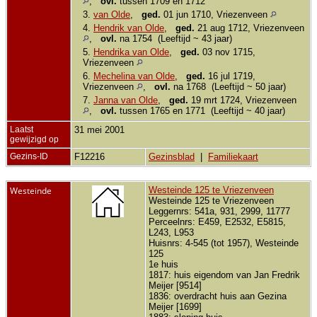
,
ovl.
tussen 1709 en 1712
3.
van Olde
,
ged.
01 jun 1710, Vriezenveen
4.
Hendrik van Olde
,
ged.
21 aug 1712, Vriezenveen
,
ovl.
na 1754 (Leeftijd ~ 43 jaar)
5.
Hendrika van Olde
,
ged.
03 nov 1715,
Vriezenveen
6.
Mechelina van Olde
,
ged.
16 jul 1719,
Vriezenveen
,
ovl.
na 1768 (Leeftijd ~ 50 jaar)
7.
Janna van Olde
,
ged.
19 mrt 1724, Vriezenveen
,
ovl.
tussen 1765 en 1771 (Leeftijd ~ 40 jaar)
Laatst
31 mei 2001
gewijzigd op
Gezins-ID
F12216
Gezinsblad
|
Familiekaart
Westeinde
Westeinde 125 te Vriezenveen
Westeinde 125 te Vriezenveen
Leggernrs: 541a, 931, 2999, 11777
Perceelnrs: E459, E2532, E5815,
L243, L953
Huisnrs: 4-545 (tot 1957), Westeinde
125
1e huis
1817: huis eigendom van Jan Fredrik
Meijer [9514]
1836: overdracht huis aan Gezina
Meijer [1699]