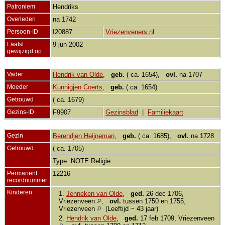
Patroniem
Hendriks
Overleden
na 1742
Persoon-ID
I20887
Vriezenveners.nl
Laatst
9 jun 2002
gewijzigd op
Vader
Hendrik van Olde
,
geb.
( ca. 1654),
ovl.
na 1707
Moeder
Kunnigjen Coerts
,
geb.
( ca. 1654)
Getrouwd
( ca. 1679)
Gezins-ID
F9907
Gezinsblad
|
Familiekaart
Gezin
Berendjen Heijneman
,
geb.
( ca. 1685),
ovl.
na 1728
Getrouwd
( ca. 1705)
Type: NOTE Religie:
Permanent
12216
recordnummer
Kinderen
1.
Jenneken van Olde
,
ged.
26 dec 1706,
Vriezenveen
,
ovl.
tussen 1750 en 1755,
Vriezenveen
(Leeftijd ~ 43 jaar)
2.
Hendrik van Olde
,
ged.
17 feb 1709, Vriezenveen