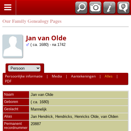
Our Family Genealogy Pages
Jan van Olde
( ca. 1680) - na 1742
Persoonlijke informatie
|
Media
|
Aantekeningen
|
Alles
|
PDF
Naam
Jan
van Olde
Geboren
( ca. 1680)
Geslacht
Mannelijk
Alias
Jan Hendrick, Hendricks, Henricks Olde, van Olden
Permanent
20887
recordnummer