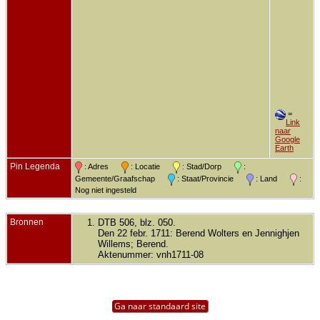
=
Link
naar
Google
Earth
Pin Legenda
: Adres
: Locatie
: Stad/Dorp
:
Gemeente/Graafschap
: Staat/Provincie
: Land
:
Nog niet ingesteld
Bronnen
DTB 506, blz. 050.
Den 22 febr. 1711: Berend Wolters en Jennighjen
Willems; Berend.
Aktenummer: vnh1711-08
Ga naar standaard site