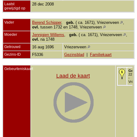
Laatst
28 dec 2008
gewijzigd op
Vader
Berend Schipper
,
geb.
( ca. 1671), Vriezenveen
,
ovl.
tussen 1732 en 1748, Vriezenveen
Moeder
Jennigjen Willems
,
geb.
( ca. 1671), Vriezenveen
,
ovl.
na 1748
Getrouwd
16 aug 1696
Vriezenveen
Gezins-ID
F5336
Gezinsblad
|
Familiekaart
Gebeurteniskaart
Gedo
22 fe
Laad de kaart
-
Vriez