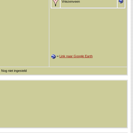
Vriezenveen
=
Link naar Google Earth
 Nog niet ingesteld