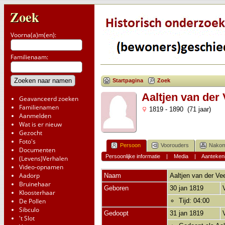
Zoek
Voorna(a)m(en):
Familienaam:
Startpagina
Zoek
Aaltjen van der
Geavanceerd zoeken
Familienamen
1819 - 1890 (71 jaar)
Aanmelden
Wat is er nieuw
Gezocht
Foto's
Persoon
Voorouders
Nakom
Documenten
Persoonlijke informatie
|
Media
|
Aanteken
(Levens)Verhalen
Video-opnamen
Aadorp
Naam
Aaltjen
van der Ve
Bruinehaar
Geboren
30 jan 1819
Kloosterhaar
De Pollen
Tijd: 04:00
Sibculo
Gedoopt
31 jan 1819
't Slot