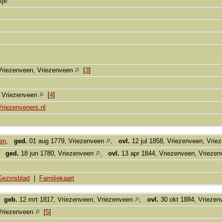
tje.
Vriezenveen, Vriezenveen
[
3
]
, Vriezenveen
[
4
]
Vriezenveners.nl
en
,
ged.
01 aug 1779, Vriezenveen
,
ovl.
12 jul 1858, Vriezenveen, Vri
,
ged.
18 jun 1780, Vriezenveen
,
ovl.
13 apr 1844, Vriezenveen, Vrieze
Gezinsblad
|
Familiekaart
,
geb.
12 mrt 1817, Vriezenveen, Vriezenveen
,
ovl.
30 okt 1884, Vriezen
Vriezenveen
[
5
]