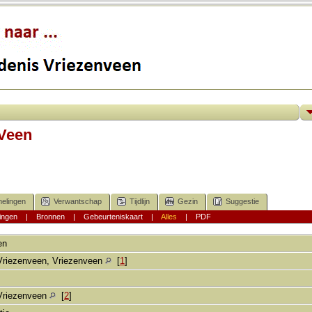
 Veen
elingen
Verwantschap
Tijdlijn
Gezin
Suggestie
ingen
|
Bronnen
|
Gebeurteniskaart
|
Alles
|
PDF
en
Vriezenveen, Vriezenveen
[
1
]
Vriezenveen
[
2
]