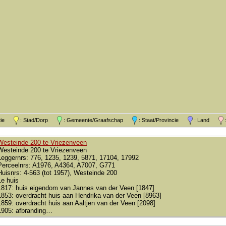
atie
: Stad/Dorp
: Gemeente/Graafschap
: Staat/Provincie
: Land
:
Westeinde 200 te Vriezenveen
Westeinde 200 te Vriezenveen
Leggernrs: 776, 1235, 1239, 5871, 17104, 17992
Perceelnrs: A1976, A4364, A7007, G771
Huisnrs: 4-563 (tot 1957), Westeinde 200
1e huis
1817: huis eigendom van Jannes van der Veen [1847]
1853: overdracht huis aan Hendrika van der Veen [8963]
1859: overdracht huis aan Aaltjen van der Veen [2098]
1905: afbranding…