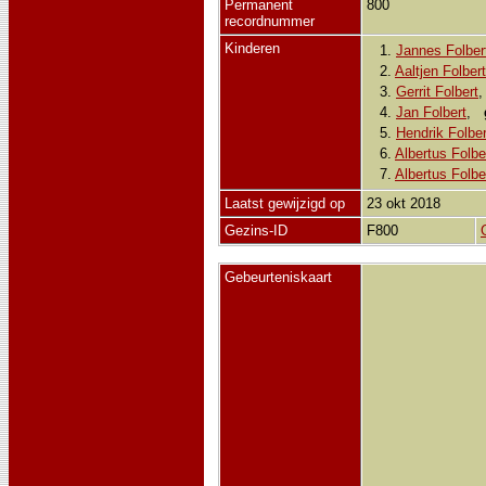
Permanent
800
recordnummer
Kinderen
1.
Jannes Folber
2.
Aaltjen Folbert
3.
Gerrit Folbert
4.
Jan Folbert
,
5.
Hendrik Folber
6.
Albertus Folbe
7.
Albertus Folbe
Laatst gewijzigd op
23 okt 2018
Gezins-ID
F800
Gebeurteniskaart