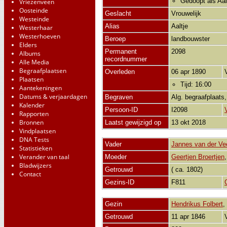
Gedoopt als Aal
Vriezenveen
Oosteinde
Geslacht
Vrouwelijk
Westeinde
Alias
Aaltje
Westerhaar
Westerhoeven
Beroep
landbouwster
Elders
Permanent
2098
Albums
recordnummer
Alle Media
Begraafplaatsen
Overleden
06 apr 1890
Plaatsen
Tijd: 16:00
Aantekeningen
Datums & verjaardagen
Begraven
Alg. begraafplaats
Kalender
Persoon-ID
I2098
Rapporten
Bronnen
Laatst gewijzigd op
13 okt 2018
Vindplaatsen
DNA Tests
Vader
Jannes van der Ve
Statistieken
Verander van taal
Moeder
Geertjen Broertjen
Bladwijzers
Getrouwd
( ca. 1802)
Contact
Gezins-ID
F811
Gezin
Hendrikus Folbert
Getrouwd
11 apr 1846