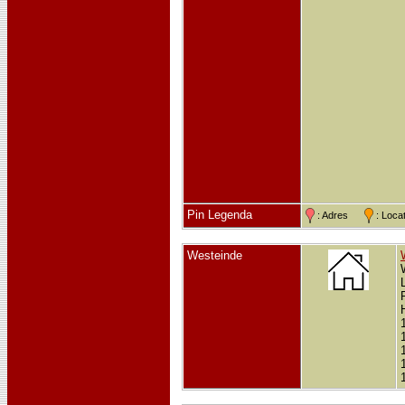
Pin Legenda
: Adres
: Loc
Westeinde