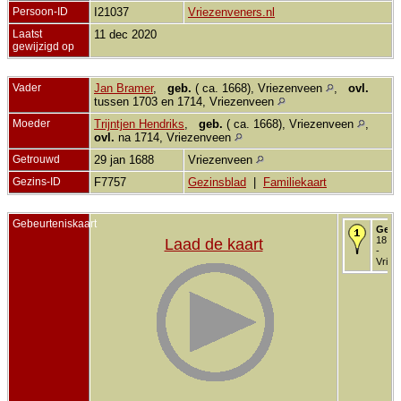
Persoon-ID
I21037
Vriezenveners.nl
Laatst
11 dec 2020
gewijzigd op
Vader
Jan Bramer
,
geb.
( ca. 1668), Vriezenveen
,
ovl.
tussen 1703 en 1714, Vriezenveen
Moeder
Trijntjen Hendriks
,
geb.
( ca. 1668), Vriezenveen
,
ovl.
na 1714, Vriezenveen
Getrouwd
29 jan 1688
Vriezenveen
Gezins-ID
F7757
Gezinsblad
|
Familiekaart
Gebeurteniskaart
Gedo
18 ok
Laad de kaart
-
Vriez