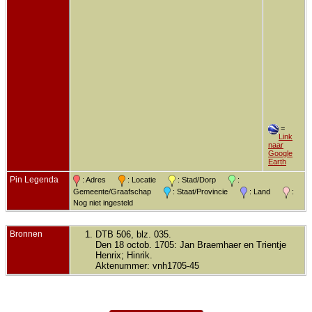
=
Link
naar
Google
Earth
Pin Legenda
: Adres
: Locatie
: Stad/Dorp
:
Gemeente/Graafschap
: Staat/Provincie
: Land
:
Nog niet ingesteld
Bronnen
DTB 506, blz. 035.
Den 18 octob. 1705: Jan Braemhaer en Trientje
Henrix; Hinrik.
Aktenummer: vnh1705-45