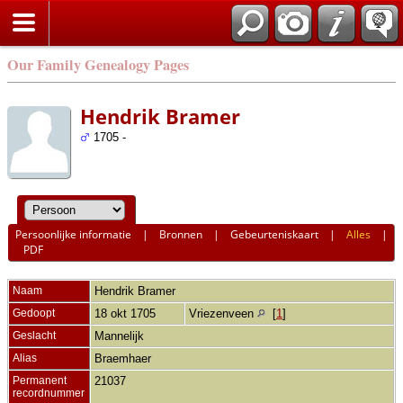
Our Family Genealogy Pages
Hendrik Bramer
1705 -
Persoonlijke informatie
|
Bronnen
|
Gebeurteniskaart
|
Alles
|
PDF
Naam
Hendrik
Bramer
Gedoopt
18 okt 1705
Vriezenveen
[
1
]
Geslacht
Mannelijk
Alias
Braemhaer
Permanent
21037
recordnummer