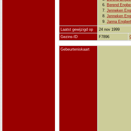
6.
Berend Engbe
7.
Jenneken Eng
8.
Jenneken Eng
9.
Janna Engber
Laatst gewijzigd op
24 nov 1999
Gezins-ID
F7896
Gebeurteniskaart