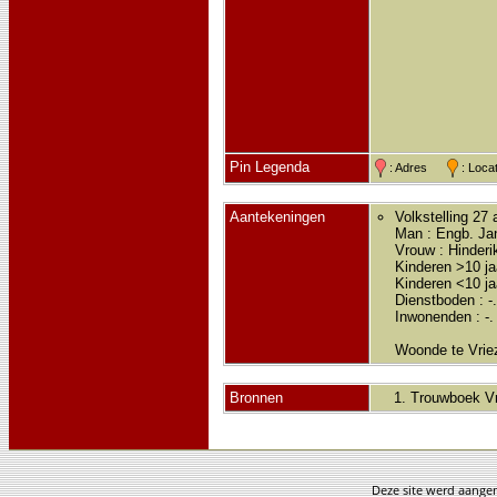
Pin Legenda
: Adres
: Loc
Aantekeningen
Volkstelling 27 
Man : Engb. Ja
Vrouw : Hinderi
Kinderen >10 ja
Kinderen <10 jaa
Dienstboden : -
Inwonenden : -.
Woonde te Vrie
Bronnen
Trouwboek Vr
Deze site werd aang