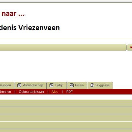
elingen
Verwantschap
Tijdlijn
Gezin
Suggestie
Bronnen
|
Gebeurteniskaart
|
Alles
|
PDF