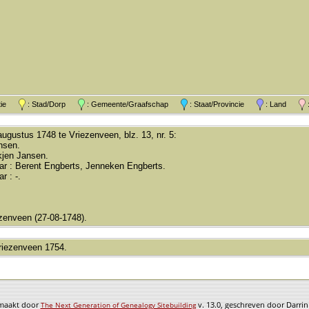
atie
: Stad/Dorp
: Gemeente/Graafschap
: Staat/Provincie
: Land
:
augustus 1748 te Vriezenveen, blz. 13, nr. 5:
nsen.
kjen Jansen.
ar : Berent Engberts, Jenneken Engberts.
r : -.
.
zenveen (27-08-1748).
iezenveen 1754.
emaakt door
v. 13.0, geschreven door Darri
The Next Generation of Genealogy Sitebuilding