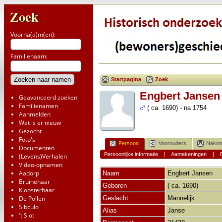
Zoek
Voorna(a)m(en):
Familienaam:
Startpagina
Zoek
Engbert Jansen
Geavanceerd zoeken
Familienamen
( ca. 1690) - na 1754
Aanmelden
Wat is er nieuw
Gezocht
Foto's
Persoon
Voorouders
Nakom
Documenten
Persoonlijke informatie
|
Aantekeningen
|
(Levens)Verhalen
Video-opnamen
Aadorp
Naam
Engbert
Jansen
Bruinehaar
Geboren
( ca. 1690)
Kloosterhaar
De Pollen
Geslacht
Mannelijk
Sibculo
Alias
Janse
't Slot