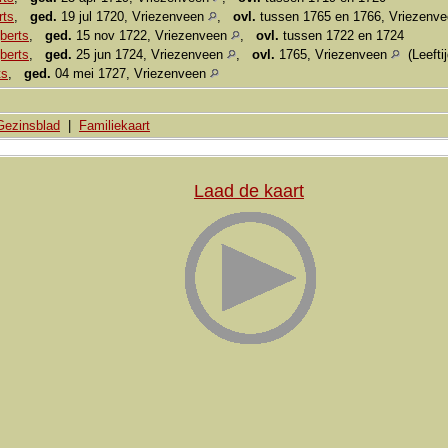
rts
,
ged.
19 jul 1720, Vriezenveen
,
ovl.
tussen 1765 en 1766, Vriezenv
berts
,
ged.
15 nov 1722, Vriezenveen
,
ovl.
tussen 1722 en 1724
berts
,
ged.
25 jun 1724, Vriezenveen
,
ovl.
1765, Vriezenveen
(Leeftij
ts
,
ged.
04 mei 1727, Vriezenveen
Gezinsblad
|
Familiekaart
Laad de kaart