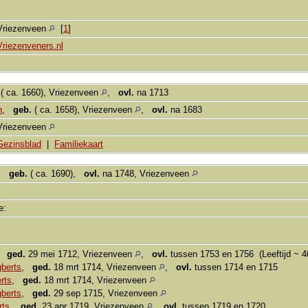
Vriezenveen
[
1
]
Vriezenveners.nl
( ca. 1660), Vriezenveen
,
ovl.
na 1713
n
,
geb.
( ca. 1658), Vriezenveen
,
ovl.
na 1683
Vriezenveen
Gezinsblad
|
Familiekaart
,
geb.
( ca. 1690),
ovl.
na 1748, Vriezenveen
ie:
,
ged.
29 mei 1712, Vriezenveen
,
ovl.
tussen 1753 en 1756 (Leeftijd ~ 40
berts
,
ged.
18 mrt 1714, Vriezenveen
,
ovl.
tussen 1714 en 1715
rts
,
ged.
18 mrt 1714, Vriezenveen
berts
,
ged.
29 sep 1715, Vriezenveen
rts
,
ged.
23 apr 1719, Vriezenveen
,
ovl.
tussen 1719 en 1720