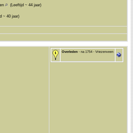
een
(Leeftijd ~ 44 jaar)
d ~ 40 jaar)
Overleden
- na 1754 - Vriezenveen