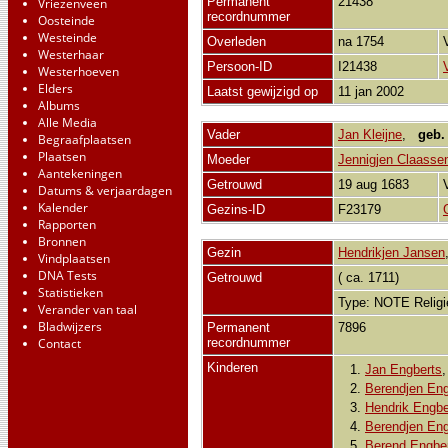
Permanent
21438
Vriezenveen
recordnummer
Oosteinde
Westeinde
Overleden
na 1754
Westerhaar
Persoon-ID
I21438
Westerhoeven
Elders
Laatst gewijzigd op
11 jan 2002
Albums
Alle Media
Vader
Jan Kleijne
,
geb.
Begraafplaatsen
Plaatsen
Moeder
Jennigjen Claasse
Aantekeningen
Getrouwd
19 aug 1683
Datums & verjaardagen
Kalender
Gezins-ID
F23179
Rapporten
Bronnen
Gezin
Hendrikjen Jansen
Vindplaatsen
DNA Tests
Getrouwd
( ca. 1711)
Statistieken
Type: NOTE Relig
Verander van taal
Bladwijzers
Permanent
7896
Contact
recordnummer
Kinderen
1.
Jan Engberts
2.
Berendjen Eng
3.
Hendrik Engbe
4.
Berendjen Eng
5.
Berend Engbe