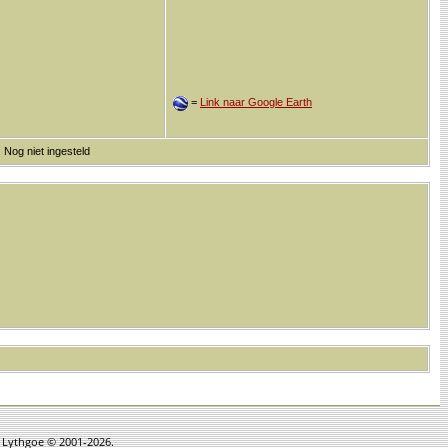
=
Link naar Google Earth
 Nog niet ingesteld
n Lythgoe © 2001-2026.