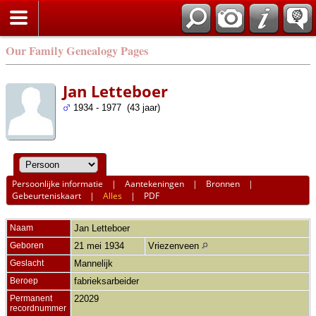
Our Family Genealogy Pages
Jan Letteboer
1934 - 1977 (43 jaar)
Persoonlijke informatie
|
Aantekeningen
|
Bronnen
|
Gebeurteniskaart
|
Alles
|
PDF
Naam
Jan
Letteboer
Geboren
21 mei 1934
Vriezenveen
Geslacht
Mannelijk
Beroep
fabrieksarbeider
Permanent
22029
recordnummer