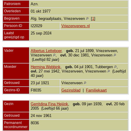
Patroniem
Azn.
Overleden
01 okt 1977
Begraven
Alg. begraafplaats, Vriezenveen
[
1
]
Persoon-ID
I22029
Vriezenveners.nl
Laatst
25 sep 2024
gewijzigd op
Vader
Albertus Letteboer
,
geb.
21 jul 1899, Vriezenveen,
Vriezenveen
,
ovl.
30 dec 1981, Vriezenveen
(Leeftijd 82 jaar)
Moeder
Hermina Webbink
,
geb.
04 jul 1901, Tubbergen
,
ovl.
27 mei 1942, Vriezenveen, Vriezenveen
(Leeftijd
40 jaar)
Getrouwd
23 jul 1921
Vriezenveen
Gezins-ID
F8035
Gezinsblad
|
Familiekaart
Gezin
Gerritdina Fina Heijink
,
geb.
09 jan 1939,
ovl.
20 feb
2005 (Leeftijd 66 jaar)
Getrouwd
24 nov 1961
Permanent
8036
recordnummer