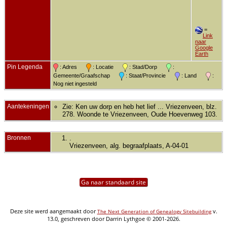
=
Link
naar
Google
Earth
Pin Legenda
: Adres
: Locatie
: Stad/Dorp
:
Gemeente/Graafschap
: Staat/Provincie
: Land
:
Nog niet ingesteld
Aantekeningen
Zie: Ken uw dorp en heb het lief ... Vriezenveen, blz.
278. Woonde te Vriezenveen, Oude Hoevenweg 103.
Bronnen
.
Vriezenveen, alg. begraafplaats, A-04-01
Ga naar standaard site
Deze site werd aangemaakt door
v.
The Next Generation of Genealogy Sitebuilding
13.0, geschreven door Darrin Lythgoe © 2001-2026.