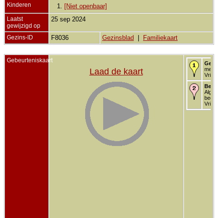
Kinderen
1.
[Niet openbaar]
Laatst
25 sep 2024
gewijzigd op
Gezins-ID
F8036
Gezinsblad
|
Familiekaart
Gebeurteniskaart
Gebo
mei 1
Laad de kaart
Vriez
Begr
Alg.
begra
Vriez