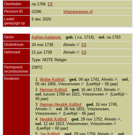
Overleden
na 1784 [
2
]
Persoon-ID
I2206
Vriezenveners.nl
Laatst
5 dec 2020
gewijzigd op
Gezin
Aaltjen Aalderink
,
geb.
( ca. 1714),
ovl.
na 1763
Ondertrouw
24 mei 1739
Almelo
[
1
]
Getrouwd
21 jun 1739
Almelo
[
1
]
Type: NOTE Religie:
Permanent
23872
recordnummer
Kinderen
1.
Wolter Kolthof
,
ged.
09 apr 1741, Almelo
,
ovl.
05 okt 1806, Vriezenveen
(Leeftijd ~ 65 jaar)
2.
Hermen Kolthof
,
ged.
16 okt 1743, Almelo
,
ovl.
tussen 1789 en 1821, Vriezenveen
(Leeftijd ~
45 jaar)
3.
Harmen Hendrik Kolthof
,
ged.
16 nov 1745,
Almelo
,
ovl.
06 feb 1831, Vriezenveen,
Vriezenveen
(Leeftijd ~ 85 jaar)
4.
Hendrik Kolthof
,
ged.
29 nov 1752, Almelo
,
ovl.
12 okt 1813, Vriezenveen, Vriezenveen
(Leeftijd ~ 60 jaar)
5.
Jan Kolthof
,
ged.
28 sep 1759, Almelo
,
ovl.