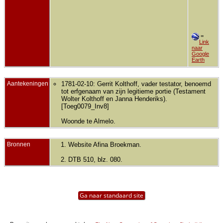
=
Link
naar
Google
Earth
Aantekeningen
1781-02-10: Gerrit Kolthoff, vader testator, benoemd
tot erfgenaam van zijn legitieme portie (Testament
Wolter Kolthoff en Janna Henderiks).
[Toeg0079_Inv8]
Woonde te Almelo.
Bronnen
Website Afina Broekman.
DTB 510, blz. 080.
Ga naar standaard site