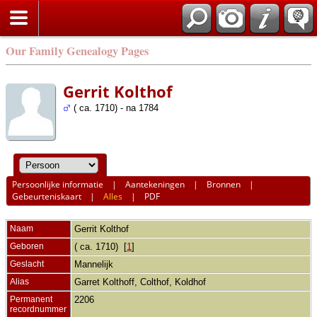
Our Family Genealogy Pages
Gerrit Kolthof
( ca. 1710) - na 1784
Persoonlijke informatie
|
Aantekeningen
|
Bronnen
|
Gebeurteniskaart
|
Alles
|
PDF
Naam
Gerrit
Kolthof
Geboren
( ca. 1710) [
1
]
Geslacht
Mannelijk
Alias
Garret Kolthoff, Colthof, Koldhof
Permanent
2206
recordnummer