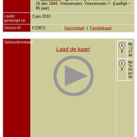
16 dec 1844, Vriezenveen, Vriezenveen
(Leeftijd ~
85 jaar)
Laatst
3 jan 2010
gewijzigd op
Gezins-ID
F23872
Gezinsblad
|
Familiekaart
Gebeurteniskaart
Onde
- 24 
Laad de kaart
1739 
Almel
Getr
Type
Religi
jun 1
Almel