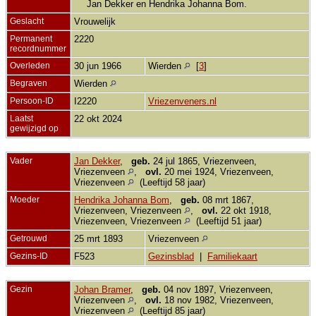
Jan Dekker en Hendrika Johanna Bom.
Geslacht
Vrouwelijk
Permanent
2220
recordnummer
Overleden
30 jun 1966
Wierden
[
3
]
Begraven
Wierden
Persoon-ID
I2220
Vriezenveners.nl
Laatst
22 okt 2024
gewijzigd op
Vader
Jan Dekker
,
geb.
24 jul 1865, Vriezenveen,
Vriezenveen
,
ovl.
20 mei 1924, Vriezenveen,
Vriezenveen
(Leeftijd 58 jaar)
Moeder
Hendrika Johanna Bom
,
geb.
08 mrt 1867,
Vriezenveen, Vriezenveen
,
ovl.
22 okt 1918,
Vriezenveen, Vriezenveen
(Leeftijd 51 jaar)
Getrouwd
25 mrt 1893
Vriezenveen
Gezins-ID
F523
Gezinsblad
|
Familiekaart
Gezin
Johan Bramer
,
geb.
04 nov 1897, Vriezenveen,
Vriezenveen
,
ovl.
18 nov 1982, Vriezenveen,
Vriezenveen
(Leeftijd 85 jaar)