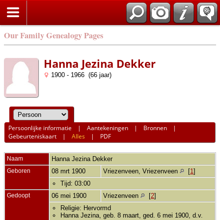
Our Family Genealogy Pages
Hanna Jezina Dekker
1900 - 1966 (66 jaar)
Persoonlijke informatie
|
Aantekeningen
|
Bronnen
|
Gebeurteniskaart
|
Alles
|
PDF
Naam
Hanna Jezina
Dekker
Geboren
08 mrt 1900
Vriezenveen, Vriezenveen
[
1
]
Tijd: 03:00
Gedoopt
06 mei 1900
Vriezenveen
[
2
]
Religie: Hervormd
Hanna Jezina, geb. 8 maart, ged. 6 mei 1900, d.v.