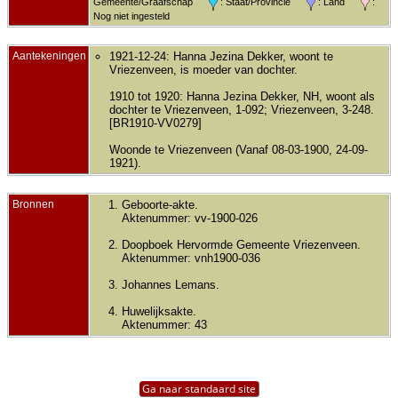
Gemeente/Graafschap
: Staat/Provincie
: Land
:
Nog niet ingesteld
Aantekeningen
1921-12-24: Hanna Jezina Dekker, woont te
Vriezenveen, is moeder van dochter.
1910 tot 1920: Hanna Jezina Dekker, NH, woont als
dochter te Vriezenveen, 1-092; Vriezenveen, 3-248.
[BR1910-VV0279]
Woonde te Vriezenveen (Vanaf 08-03-1900, 24-09-
1921).
Bronnen
Geboorte-akte.
Aktenummer: vv-1900-026
Doopboek Hervormde Gemeente Vriezenveen.
Aktenummer: vnh1900-036
Johannes Lemans.
Huwelijksakte.
Aktenummer: 43
Ga naar standaard site