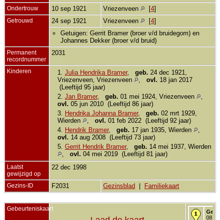
Ondertrouw
10 sep 1921
Vriezenveen
[
4
]
Getrouwd
24 sep 1921
Vriezenveen
[
4
]
Getuigen: Gerrit Bramer (broer v/d bruidegom) en
Johannes Dekker (broer v/d bruid)
Permanent
2031
recordnummer
Kinderen
1.
Julia Hendrika Bramer
,
geb.
24 dec 1921,
Vriezenveen, Vriezenveen
,
ovl.
18 jan 2017
(Leeftijd 95 jaar)
2.
Jan Bramer
,
geb.
01 mei 1924, Vriezenveen
,
ovl.
05 jun 2010 (Leeftijd 86 jaar)
3.
Hendrika Johanna Bramer
,
geb.
02 mrt 1929,
Wierden
,
ovl.
01 feb 2022 (Leeftijd 92 jaar)
4.
Hendrik Bramer
,
geb.
17 jan 1935, Wierden
,
ovl.
14 aug 2008 (Leeftijd 73 jaar)
5.
Gerrit Hendrik Bramer
,
geb.
14 mei 1937, Wierden
,
ovl.
04 mei 2019 (Leeftijd 81 jaar)
Laatst
22 dec 1998
gewijzigd op
Gezins-ID
F2031
Gezinsblad
|
Familiekaart
Gebeurteniskaart
Gebo
08 mr
Laad de kaart