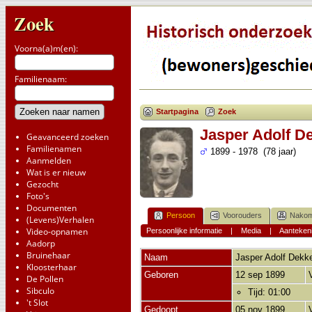
Zoek
Voorna(a)m(en):
Familienaam:
Startpagina
Zoek
Jasper Adolf D
Geavanceerd zoeken
Familienamen
1899 - 1978 (78 jaar)
Aanmelden
Wat is er nieuw
Gezocht
Foto's
Documenten
Persoon
Voorouders
Nakom
(Levens)Verhalen
Video-opnamen
Persoonlijke informatie
|
Media
|
Aanteken
Aadorp
Bruinehaar
Naam
Jasper Adolf
Dekk
Kloosterhaar
Geboren
12 sep 1899
De Pollen
Sibculo
Tijd: 01:00
't Slot
Gedoopt
05 nov 1899