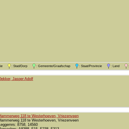
atie
: Stad/Dorp
: Gemeente/Graafschap
: Staat/Provincie
: Land
:
Dekker, Jasper Adolf
Hammerweg 118 te Westerhoeven, Vriezenveen
Hammerweg 118 te Westerhoeven, Vriezenveen
Leggernrs: 8758, 14560
Perceelnrs: A8388, F15, F238, F313