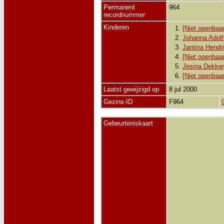
Permanent
964
recordnummer
Kinderen
1.
[Niet openbaar
2.
Johanna Adolf
3.
Jantina Hendr
4.
[Niet openbaar
5.
Jesina Dekker
6.
[Niet openbaar
Laatst gewijzigd op
8 jul 2000
Gezins-ID
F964
Gebeurteniskaart