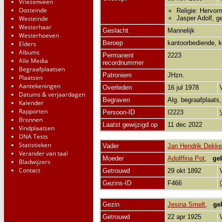
Vriezenveen
Oosteinde
Religie: Hervor
Westeinde
Jasper Adolf, g
Westerhaar
Geslacht
Mannelijk
Westerhoeven
Beroep
kantoorbediende, 
Elders
Albums
Permanent
2223
Alle Media
recordnummer
Begraafplaatsen
Patroniem
JHzn.
Plaatsen
Aantekeningen
Overleden
16 jul 1978
Datums & verjaardagen
Begraven
Alg. begraafplaats
Kalender
Rapporten
Persoon-ID
I2223
Bronnen
Laatst gewijzigd op
11 dec 2022
Vindplaatsen
DNA Tests
Statistieken
Vader
Jan Hendrik Dekke
Verander van taal
Moeder
Adolffina Pot
,
ge
Bladwijzers
Contact
Getrouwd
29 okt 1892
Gezins-ID
F466
Gezin
Jesina Smelt
,
ge
Getrouwd
22 apr 1925