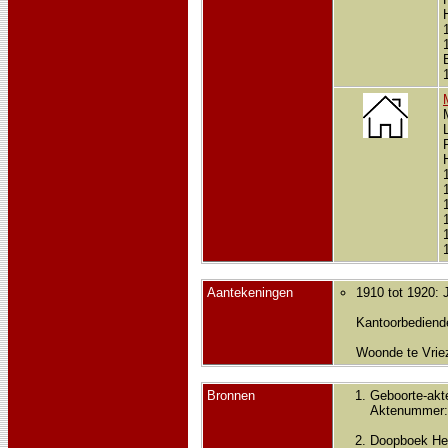
Aantekeningen
1910 tot 1920: 
Kantoorbediend
Woonde te Vrie
Bronnen
Geboorte-akt
Aktenummer:
Doopboek He