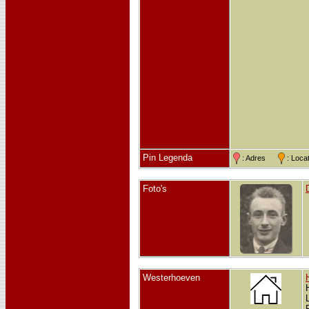
Pin Legenda
: Adres
: Loc
Foto's
Westerhoeven