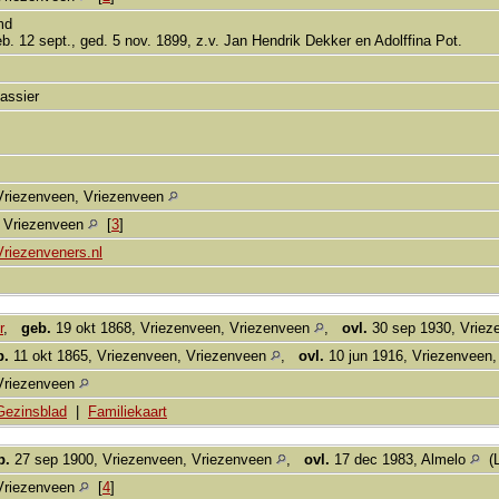
md
eb. 12 sept., ged. 5 nov. 1899, z.v. Jan Hendrik Dekker en Adolffina Pot.
kassier
Vriezenveen, Vriezenveen
, Vriezenveen
[
3
]
Vriezenveners.nl
r
,
geb.
19 okt 1868, Vriezenveen, Vriezenveen
,
ovl.
30 sep 1930, Vriez
b.
11 okt 1865, Vriezenveen, Vriezenveen
,
ovl.
10 jun 1916, Vriezenveen
Vriezenveen
Gezinsblad
|
Familiekaart
b.
27 sep 1900, Vriezenveen, Vriezenveen
,
ovl.
17 dec 1983, Almelo
(L
Vriezenveen
[
4
]