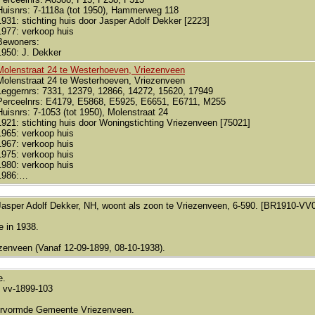
Huisnrs: 7-1118a (tot 1950), Hammerweg 118
1931: stichting huis door Jasper Adolf Dekker [2223]
1977: verkoop huis
Bewoners:
1950: J. Dekker
Molenstraat 24 te Westerhoeven, Vriezenveen
Molenstraat 24 te Westerhoeven, Vriezenveen
Leggernrs: 7331, 12379, 12866, 14272, 15620, 17949
Perceelnrs: E4179, E5868, E5925, E6651, E6711, M255
Huisnrs: 7-1053 (tot 1950), Molenstraat 24
1921: stichting huis door Woningstichting Vriezenveen [75021]
1965: verkoop huis
1967: verkoop huis
1975: verkoop huis
1980: verkoop huis
1986:…
Jasper Adolf Dekker, NH, woont als zoon te Vriezenveen, 6-590. [BR1910-VV
e in 1938.
zenveen (Vanaf 12-09-1899, 08-10-1938).
e.
 vv-1899-103
rvormde Gemeente Vriezenveen.