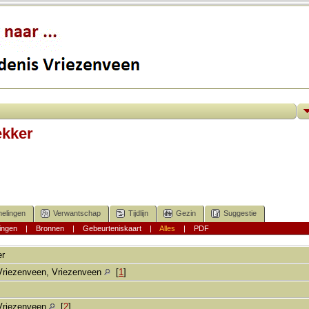
ekker
elingen
Verwantschap
Tijdlijn
Gezin
Suggestie
ingen
|
Bronnen
|
Gebeurteniskaart
|
Alles
|
PDF
er
Vriezenveen, Vriezenveen
[
1
]
Vriezenveen
[
2
]