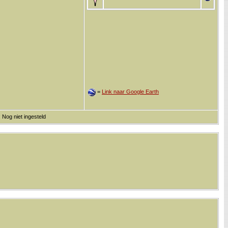
=
Link naar Google Earth
 Nog niet ingesteld