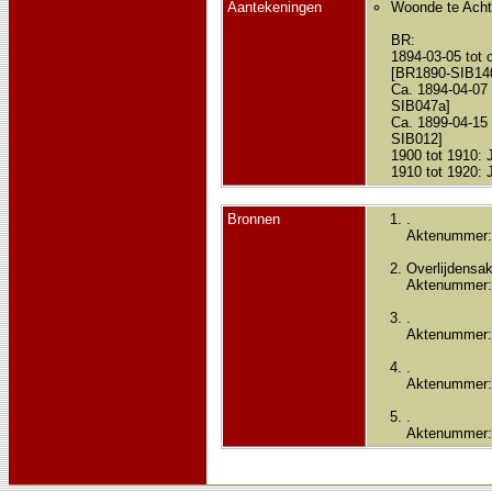
Aantekeningen
Woonde te Achte
BR:
1894-03-05 tot 
[BR1890-SIB14
Ca. 1894-04-07 
SIB047a]
Ca. 1899-04-15 
SIB012]
1900 tot 1910: 
1910 tot 1920:
Bronnen
.
Aktenummer:
Overlijdensak
Aktenummer:
.
Aktenummer:
.
Aktenummer:
.
Aktenummer: