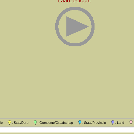
Laad de kaart
atie
: Stad/Dorp
: Gemeente/Graafschap
: Staat/Provincie
: Land
: