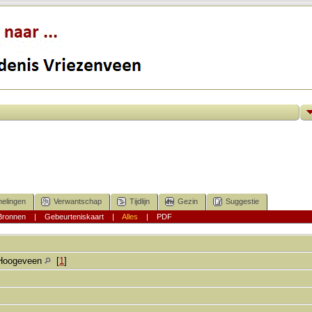
elingen
Verwantschap
Tijdlijn
Gezin
Suggestie
Bronnen
|
Gebeurteniskaart
|
Alles
|
PDF
Hoogeveen
[
1
]