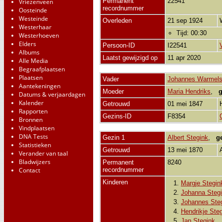
Permanent
22541
Vriezenveen
recordnummer
Oosteinde
Westeinde
Overleden
21 sep 1924
Westerhaar
Tijd: 00:30
Westerhoeven
Elders
Persoon-ID
I22541
Albums
Laatst gewijzigd op
11 apr 2020
Alle Media
Begraafplaatsen
Plaatsen
Vader
Johannes Warmel
Aantekeningen
Moeder
Maria Hendriks
,
g
Datums & verjaardagen
Kalender
Getrouwd
01 mei 1847
Rapporten
Gezins-ID
F8354
Bronnen
Vindplaatsen
DNA Tests
Gezin 1
Albert Stegink
,
g
Statistieken
Getrouwd
13 mei 1870
Verander van taal
Bladwijzers
Permanent
8240
Contact
recordnummer
Kinderen
1.
Margje Stegin
2.
Johanna Steg
3.
Johannes Ste
4.
Hendrikje Ste
5.
Jan Stegink