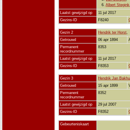
6.
Albert Stegink
Laatst gewijzigd op
11 jul 2017
Gezins-ID
F8240
Gezin 2
Hendrik ter Horst
Getrouwd
06 apr 1894
Permanent
8353
recordnummer
Laatst gewijzigd op
11 jul 2017
Gezins-ID
F8353
Gezin 3
Hendrik Jan Bakhu
Getrouwd
15 apr 1899
Permanent
8352
recordnummer
Laatst gewijzigd op
29 jul 2007
Gezins-ID
F8352
Gebeurteniskaart