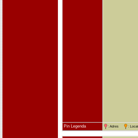
Pin Legenda
: Adres
: Loc