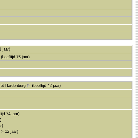
1 jaar)
(Leeftijd 76 jaar)
mbt Hardenberg
(Leeftijd 42 jaar)
ijd 74 jaar)
)
r)
 > 12 jaar)