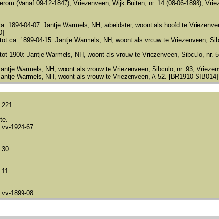
rom (Vanaf 09-12-1847); Vriezenveen, Wijk Buiten, nr. 14 (08-06-1898); Vrieze
ca. 1894-04-07: Jantje Warmels, NH, arbeidster, woont als hoofd te Vriezen
0]
tot ca. 1899-04-15: Jantje Warmels, NH, woont als vrouw te Vriezenveen, Si
tot 1900: Jantje Warmels, NH, woont als vrouw te Vriezenveen, Sibculo, nr. 
Jantje Warmels, NH, woont als vrouw te Vriezenveen, Sibculo, nr. 93; Vrieze
 Jantje Warmels, NH, woont als vrouw te Vriezenveen, A-52. [BR1910-SIB014]
 221
te.
 vv-1924-67
 30
 11
 vv-1899-08