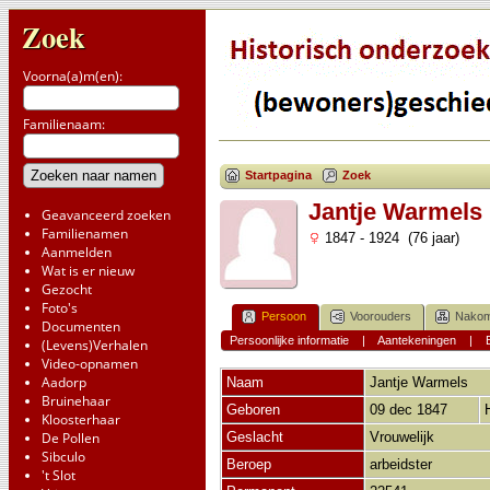
Zoek
Voorna(a)m(en):
Familienaam:
Startpagina
Zoek
Jantje Warmels
Geavanceerd zoeken
Familienamen
1847 - 1924 (76 jaar)
Aanmelden
Wat is er nieuw
Gezocht
Foto's
Persoon
Voorouders
Nakom
Documenten
Persoonlijke informatie
|
Aantekeningen
|
(Levens)Verhalen
Video-opnamen
Aadorp
Naam
Jantje
Warmels
Bruinehaar
Geboren
09 dec 1847
Kloosterhaar
De Pollen
Geslacht
Vrouwelijk
Sibculo
Beroep
arbeidster
't Slot