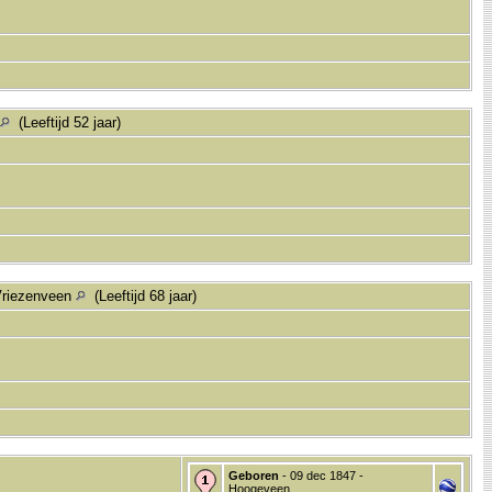
(Leeftijd 52 jaar)
Vriezenveen
(Leeftijd 68 jaar)
Geboren
- 09 dec 1847 -
Hoogeveen