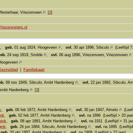
Westerhaar, Vriezenveen
[
2
]
Vriezenveners.nl
s
,
geb.
01 aug 1824, Hoogeveen
,
ovl.
30 apr 1896, Sibculo
(Leeftijd 7
eb.
24 sep 1819, Smilde
,
ovl.
06 aug 1896, Vriezenveen, Vriezenveen
Hoogeveen
Gezinsblad
|
Familiekaart
eb.
09 nov 1849, Sibculo, Ambt Hardenberg
,
ovl.
22 jan 1892, Sibculo, A
Ambt Hardenberg
[
3
]
k
,
geb.
06 feb 1872, Ambt Hardenberg
,
ovl.
30 jan 1947, Almelo
(Leeft
ink
,
geb.
02 feb 1877, Ambt Hardenberg
,
ovl.
na 1896 (Leeftijd > 20 jaar
gink
,
geb.
08 apr 1881, Ambt Hardenberg
,
ovl.
na 1911 (Leeftijd > 31 jaa
gink
,
geb.
26 jun 1884, Sibculo, Ambt Hardenberg
,
ovl.
na 1895 (Leeftijd
,
geb.
20 okt 1887, Ambt Hardenberg
,
ovl.
na 1908 (Leeftijd > 22 jaar)