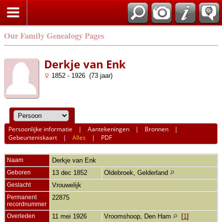
Our Family Genealogy Pages
Derkje van Enk
1852 - 1926 (73 jaar)
Persoonlijke informatie
|
Aantekeningen
|
Bronnen
|
Gebeurteniskaart
|
Alles
|
PDF
Naam
Derkje
van Enk
Geboren
13 dec 1852
Oldebroek, Gelderland
Geslacht
Vrouwelijk
Permanent
22875
recordnummer
Overleden
11 mei 1926
Vroomshoop, Den Ham
[
1
]