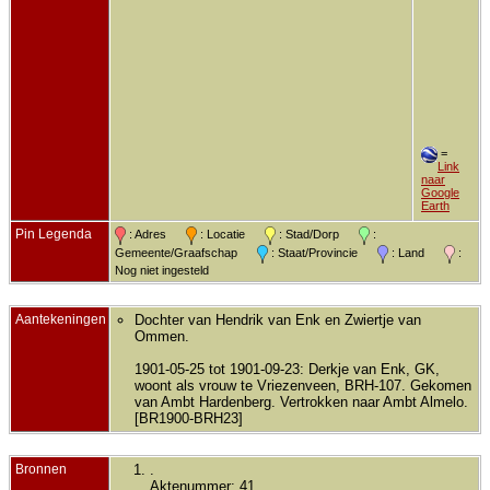
=
Link
naar
Google
Earth
Pin Legenda
: Adres
: Locatie
: Stad/Dorp
:
Gemeente/Graafschap
: Staat/Provincie
: Land
:
Nog niet ingesteld
Aantekeningen
Dochter van Hendrik van Enk en Zwiertje van
Ommen.
1901-05-25 tot 1901-09-23: Derkje van Enk, GK,
woont als vrouw te Vriezenveen, BRH-107. Gekomen
van Ambt Hardenberg. Vertrokken naar Ambt Almelo.
[BR1900-BRH23]
Bronnen
.
Aktenummer: 41