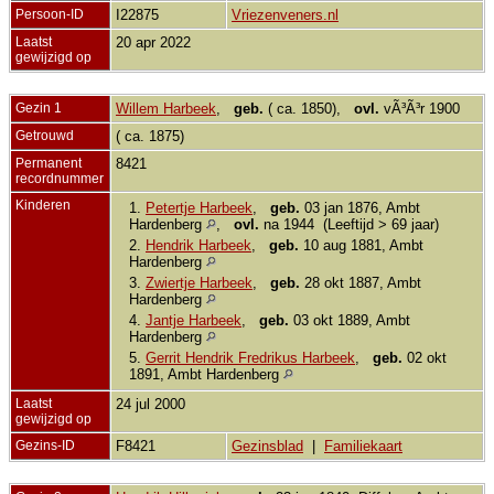
Persoon-ID
I22875
Vriezenveners.nl
Laatst
20 apr 2022
gewijzigd op
Gezin 1
Willem Harbeek
,
geb.
( ca. 1850),
ovl.
vÃ³Ã³r 1900
Getrouwd
( ca. 1875)
Permanent
8421
recordnummer
Kinderen
1.
Petertje Harbeek
,
geb.
03 jan 1876, Ambt
Hardenberg
,
ovl.
na 1944 (Leeftijd > 69 jaar)
2.
Hendrik Harbeek
,
geb.
10 aug 1881, Ambt
Hardenberg
3.
Zwiertje Harbeek
,
geb.
28 okt 1887, Ambt
Hardenberg
4.
Jantje Harbeek
,
geb.
03 okt 1889, Ambt
Hardenberg
5.
Gerrit Hendrik Fredrikus Harbeek
,
geb.
02 okt
1891, Ambt Hardenberg
Laatst
24 jul 2000
gewijzigd op
Gezins-ID
F8421
Gezinsblad
|
Familiekaart