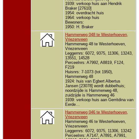
1939: verkoop huis aan Hendrik
Braker [27610]
1954: overdracht huis
1964: verkoop huis
Bewoners:
1950: H. Braker
Hammerweg 048 te Westerhoeven,
Vriezenveen
Hammerweg 48 te Westerhoeven,
Vriezenveen
Leggernrs: 6072, 9375, 11306, 13243,
13551, 14528
Perceelnrs: A7992, A8819, F124,
F219
Huisnrs: 7-1073 (tot 1950),
Hammerweg 48
1924: huis van Egbert Albertus
Jansen [23078] wordt dubbelhuis;
noordzijde is Hammerweg 48,
zuidzijde is Hammerweg 46
1939: verkoop huis aan Gerritdina van
Eerde…
Hammerweg 046 te Westerhoeven,
Vriezenveen
Hammerweg 46 te Westerhoeven,
Vriezenveen
Leggernrs: 6072, 9375, 11306, 13242
Perceelnrs: A7147, A7891, A7991,