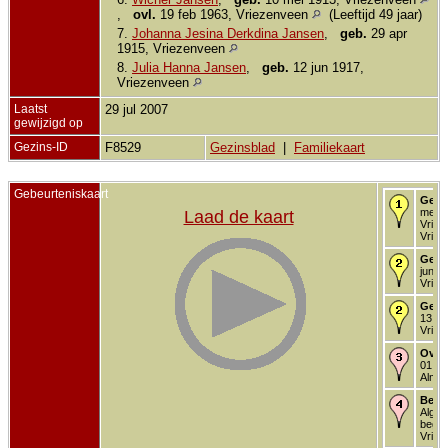
,
ovl.
19 feb 1963, Vriezenveen
(Leeftijd 49 jaar)
7.
Johanna Jesina Derkdina Jansen
,
geb.
29 apr
1915, Vriezenveen
8.
Julia Hanna Jansen
,
geb.
12 jun 1917,
Vriezenveen
Laatst
29 jul 2007
gewijzigd op
Gezins-ID
F8529
Gezinsblad
|
Familiekaart
Gebeurteniskaart
Gebo
mei 1
Laad de kaart
Vriez
Vriez
Gedo
jun 1
Vriez
Getr
13 no
Vriez
Over
01 ap
Almel
Begr
Alg.
begra
Vriez