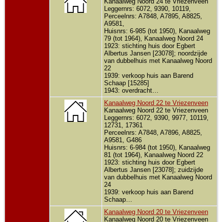
Kanaalweg Noord 24 te Vriezenveen
Leggernrs: 6072, 9390, 10119,
Perceelnrs: A7848, A7895, A8825,
A9581,
Huisnrs: 6-985 (tot 1950), Kanaalweg
79 (tot 1964), Kanaalweg Noord 24
1923: stichting huis door Egbert
Albertus Jansen [23078]; noordzijde
van dubbelhuis met Kanaalweg Noord
22
1939: verkoop huis aan Barend
Schaap [15285]
1943: overdracht…
Kanaalweg Noord 22 te Vriezenveen
Kanaalweg Noord 22 te Vriezenveen
Leggernrs: 6072, 9390, 9977, 10119,
12731, 17361
Perceelnrs: A7848, A7896, A8825,
A9581, G486
Huisnrs: 6-984 (tot 1950), Kanaalweg
81 (tot 1964), Kanaalweg Noord 22
1923: stichting huis door Egbert
Albertus Jansen [23078]; zuidzijde
van dubbelhuis met Kanaalweg Noord
24
1939: verkoop huis aan Barend
Schaap…
Kanaalweg Noord 20 te Vriezenveen
Kanaalweg Noord 20 te Vriezenveen