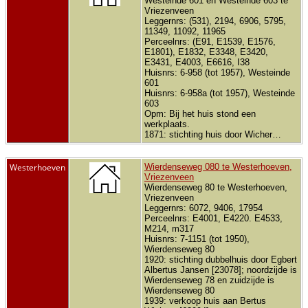
Westeinde 601 en Westeinde 603 te
Vriezenveen
Leggernrs: (531), 2194, 6906, 5795,
11349, 11092, 11965
Perceelnrs: (E91, E1539, E1576,
E1801), E1832, E3348, E3420,
E3431, E4003, E6616, I38
Huisnrs: 6-958 (tot 1957), Westeinde
601
Huisnrs: 6-958a (tot 1957), Westeinde
603
Opm: Bij het huis stond een
werkplaats.
1871: stichting huis door Wicher…
Westerhoeven
Wierdenseweg 080 te Westerhoeven,
Vriezenveen
Wierdenseweg 80 te Westerhoeven,
Vriezenveen
Leggernrs: 6072, 9406, 17954
Perceelnrs: E4001, E4220. E4533,
M214, m317
Huisnrs: 7-1151 (tot 1950),
Wierdenseweg 80
1920: stichting dubbelhuis door Egbert
Albertus Jansen [23078]; noordzijde is
Wierdenseweg 78 en zuidzijde is
Wierdenseweg 80
1939: verkoop huis aan Bertus