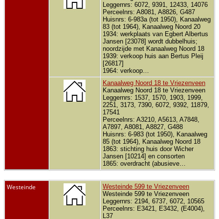
Leggernrs: 6072, 9391, 12433, 14076
Perceelnrs: A8081, A8826, G487
Huisnrs: 6-983a (tot 1950), Kanaalweg
83 (tot 1964), Kanaalweg Noord 20
1934: werkplaats van Egbert Albertus
Jansen [23078] wordt dubbelhuis;
noordzijde met Kanaalweg Noord 18
1939: verkoop huis aan Bertus Pleij
[26817]
1964: verkoop…
Kanaalweg Noord 18 te Vriezenveen
Kanaalweg Noord 18 te Vriezenveen
Leggernrs: 1537, 1570, 1903, 1999,
2251, 3173, 7390, 6072, 9392, 11879,
17541
Perceelnrs: A3210, A5613, A7848,
A7897, A8081, A8827, G488
Huisnrs: 6-983 (tot 1950), Kanaalweg
85 (tot 1964), Kanaalweg Noord 18
1863: stichting huis door Wicher
Jansen [10214] en consorten
1865: overdracht (abusieve…
Westeinde
Westeinde 599 te Vriezenveen
Westeinde 599 te Vriezenveen
Leggernrs: 2194, 6737, 6072, 10565
Perceelnrs: E3421, E3432, (E4004),
L37