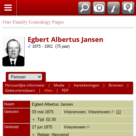
Our Family Genealogy Pages
Egbert Albertus Jansen
1875 - 1951 (75 jaar)
Persoonlijke informatie
|
Media
|
Aantekeningen
|
Bronnen
|
Gebeurteniskaart
|
Alles
|
PDF
Naam
Egbert Albertus
Jansen
Geboren
03 mei 1875
Vriezenveen, Vriezenveen
[
1
]
Tijd: 02:30
Gedoopt
27 jun 1875
Vriezenveen
Religie: Hervormd