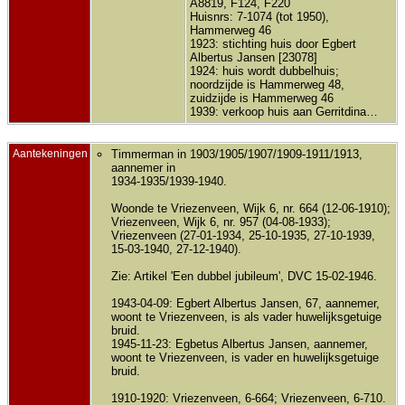
A8819, F124, F220
Huisnrs: 7-1074 (tot 1950),
Hammerweg 46
1923: stichting huis door Egbert
Albertus Jansen [23078]
1924: huis wordt dubbelhuis;
noordzijde is Hammerweg 48,
zuidzijde is Hammerweg 46
1939: verkoop huis aan Gerritdina…
Aantekeningen
Timmerman in 1903/1905/1907/1909-1911/1913,
aannemer in
1934-1935/1939-1940.
Woonde te Vriezenveen, Wijk 6, nr. 664 (12-06-1910);
Vriezenveen, Wijk 6, nr. 957 (04-08-1933);
Vriezenveen (27-01-1934, 25-10-1935, 27-10-1939,
15-03-1940, 27-12-1940).
Zie: Artikel 'Een dubbel jubileum', DVC 15-02-1946.
1943-04-09: Egbert Albertus Jansen, 67, aannemer,
woont te Vriezenveen, is als vader huwelijksgetuige
bruid.
1945-11-23: Egbetus Albertus Jansen, aannemer,
woont te Vriezenveen, is vader en huwelijksgetuige
bruid.
1910-1920: Vriezenveen, 6-664; Vriezenveen, 6-710.