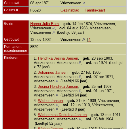
Getrouwd
08 apr 1871
Vriezenveen
Gezins-ID
F6628
Gezinsblad
|
Familiekaart
Gezin
Hanna Julia Bom
,
geb.
14 feb 1874, Vriezenveen,
Vriezenveen
,
ovl.
04 aug 1933, Vriezenveen,
Vriezenveen
(Leeftijd 59 jaar)
Getrouwd
13 nov 1902
Vriezenveen
[
4
]
Permanent
8529
recordnummer
Kinderen
1.
Hendrika Jesina Jansen
,
geb.
23 sep 1903,
Vriezenveen, Vriezenveen
,
ovl.
na 1974 (Leeftijd
> 72 jaar)
2.
Johannes Jansen
,
geb.
27 feb 1905,
Vriezenveen, Vriezenveen
,
ovl.
07 apr 1971,
Vriezenveen
(Leeftijd 66 jaar)
3.
Jesina Hendrika Jansen
,
geb.
25 mrt 1907,
Vriezenveen, Vriezenveen
,
ovl.
01 jun 1971,
Vriezenveen
(Leeftijd 64 jaar)
4.
Wicher Jansen
,
geb.
31 okt 1909, Vriezenveen,
Vriezenveen
,
ovl.
12 jun 1910, Vriezenveen,
Vriezenveen
(Leeftijd 0 jaar)
5.
Wichermina Derkdina Jansen
,
geb.
13 mei 1911,
Vriezenveen, Vriezenveen
,
ovl.
05 feb 1964
(Leeftijd 52 jaar)
6.
Wicher Jansen
,
geb.
10 mei 1913, Vriezenveen