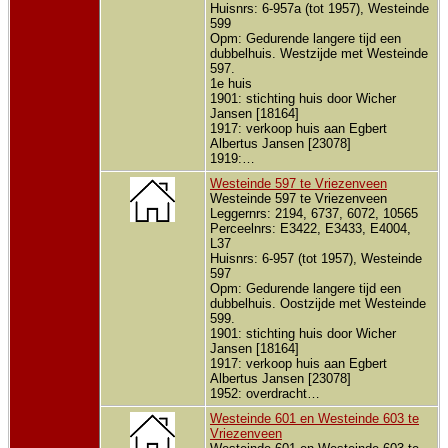
Huisnrs: 6-957a (tot 1957), Westeinde
599
Opm: Gedurende langere tijd een
dubbelhuis. Westzijde met Westeinde
597.
1e huis
1901: stichting huis door Wicher
Jansen [18164]
1917: verkoop huis aan Egbert
Albertus Jansen [23078]
1919:…
Westeinde 597 te Vriezenveen
Westeinde 597 te Vriezenveen
Leggernrs: 2194, 6737, 6072, 10565
Perceelnrs: E3422, E3433, E4004,
L37
Huisnrs: 6-957 (tot 1957), Westeinde
597
Opm: Gedurende langere tijd een
dubbelhuis. Oostzijde met Westeinde
599.
1901: stichting huis door Wicher
Jansen [18164]
1917: verkoop huis aan Egbert
Albertus Jansen [23078]
1952: overdracht…
Westeinde 601 en Westeinde 603 te
Vriezenveen