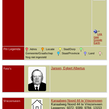
=
Link
naar
Google
Earth
Pin Legenda
: Adres
: Locatie
: Stad/Dorp
:
Gemeente/Graafschap
: Staat/Provincie
: Land
:
Nog niet ingesteld
Foto's
Jansen, Egbert Albertus
Vriezenveen
Kanaalweg Noord 44 te Vriezenveen
Kanaalweg Noord 44 te Vriezenveen
Leggernrs: 6072, 9389, 9784, 13153