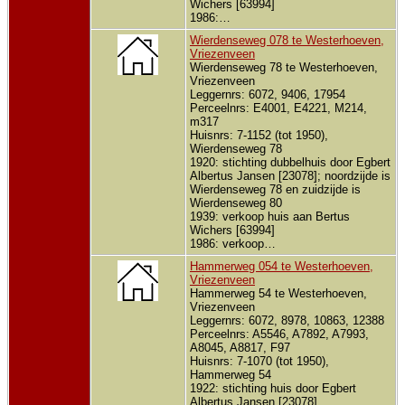
Wichers [63994]
1986:…
Wierdenseweg 078 te Westerhoeven,
Vriezenveen
Wierdenseweg 78 te Westerhoeven,
Vriezenveen
Leggernrs: 6072, 9406, 17954
Perceelnrs: E4001, E4221, M214,
m317
Huisnrs: 7-1152 (tot 1950),
Wierdenseweg 78
1920: stichting dubbelhuis door Egbert
Albertus Jansen [23078]; noordzijde is
Wierdenseweg 78 en zuidzijde is
Wierdenseweg 80
1939: verkoop huis aan Bertus
Wichers [63994]
1986: verkoop…
Hammerweg 054 te Westerhoeven,
Vriezenveen
Hammerweg 54 te Westerhoeven,
Vriezenveen
Leggernrs: 6072, 8978, 10863, 12388
Perceelnrs: A5546, A7892, A7993,
A8045, A8817, F97
Huisnrs: 7-1070 (tot 1950),
Hammerweg 54
1922: stichting huis door Egbert
Albertus Jansen [23078]