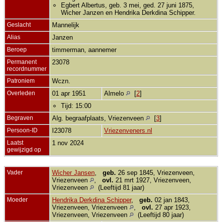
Egbert Albertus, geb. 3 mei, ged. 27 juni 1875,
Wicher Janzen en Hendrika Derkdina Schipper.
Geslacht
Mannelijk
Alias
Janzen
Beroep
timmerman, aannemer
Permanent
23078
recordnummer
Patroniem
Wczn.
Overleden
01 apr 1951
Almelo
[
2
]
Tijd: 15:00
Begraven
Alg. begraafplaats, Vriezenveen
[
3
]
Persoon-ID
I23078
Vriezenveners.nl
Laatst
1 nov 2024
gewijzigd op
Vader
Wicher Jansen
,
geb.
26 sep 1845, Vriezenveen,
Vriezenveen
,
ovl.
21 mrt 1927, Vriezenveen,
Vriezenveen
(Leeftijd 81 jaar)
Moeder
Hendrika Derkdina Schipper
,
geb.
02 jan 1843,
Vriezenveen, Vriezenveen
,
ovl.
27 apr 1923,
Vriezenveen, Vriezenveen
(Leeftijd 80 jaar)