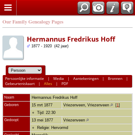
Our Family Genealogy Pages
Hermannus Fredrikus Hoff
1877 - 1920 (42 jaar)
Persoonlijke informatie
|
Media
|
Aantekeningen
|
Bronnen
|
Gebeurteniskaart
|
Alles
|
PDF
Naam
Hermannus Fredrikus
Hoff
Geboren
15 mrt 1877
Vriezenveen, Vriezenveen
[
1
]
Tijd: 22:30
Gedoopt
13 mei 1877
Vriezenveen
Religie: Hervormd
Geslacht