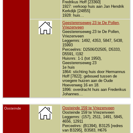
Fredrikus Hoff [23360]
1927: verkoop huis aan Jan Hendrik
Kerkdijk [24855]
1928: huis…
Geesterenseweg 23 te De Pollen,
Vriezenveen
Geesterenseweg 23 te De Pollen,
Vriezenveen
Leggernrs: 1492, 4353, 5847, 5438,
15993
Perceelnrs: D2506/D2505, D5333,
D5591, I192
Huisnrs: 1-1 (tot 1950),
Geesterenseweg 23
1e huis
1864: stichting huis door Hermannus
Hoff [7822]; gebouwd tussen de
vroegere huizen aan de Oude
Hoevenweg 16 en 18.
1896: overdracht huis aan Frederikus
Johannes…
Oosteinde
Oosteinde 159 te Vriezenveen
Oosteinde 159 te Vriezenveen
Leggernrs: (157), 2511, 1491, 5845,
4656, 12911
Perceelnrs: (B1394), B3125 [redres
van B3295], B3583, H676