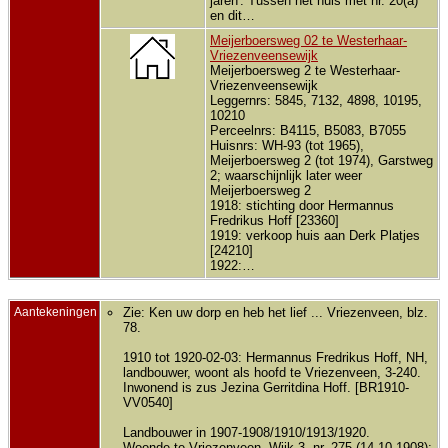
jaren'. Tussen het huis met nr. 20(a)
en dit…
Meijerboersweg 02 te Westerhaar-
Vriezenveensewijk
Meijerboersweg 2 te Westerhaar-
Vriezenveensewijk
Leggernrs: 5845, 7132, 4898, 10195,
10210
Perceelnrs: B4115, B5083, B7055
Huisnrs: WH-93 (tot 1965),
Meijerboersweg 2 (tot 1974), Garstweg
2; waarschijnlijk later weer
Meijerboersweg 2
1918: stichting door Hermannus
Fredrikus Hoff [23360]
1919: verkoop huis aan Derk Platjes
[24210]
1922:…
Aantekeningen
Zie: Ken uw dorp en heb het lief ... Vriezenveen, blz.
78.
1910 tot 1920-02-03: Hermannus Fredrikus Hoff, NH,
landbouwer, woont als hoofd te Vriezenveen, 3-240.
Inwonend is zus Jezina Gerritdina Hoff. [BR1910-
VV0540]
Landbouwer in 1907-1908/1910/1913/1920.
Woonde te Vriezenveen, Wijk 3, nr. 275 (14-10-1908);