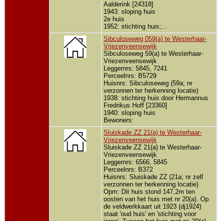
Aalderink [24318]
1943: sloping huis
2e huis
1952: stichting huis;…
Sibculoseweg 059(a) te Westerhaar-
Vriezenveensewijk
Sibculoseweg 59(a) te Westerhaar-
Vriezenveensewijk
Leggernrs: 5845, 7241
Perceelnrs: B5729
Huisnrs: Sibculoseweg (59a; nr
verzonnen ter herkenning locatie)
1938: stichting huis door Hermannus
Fredrikus Hoff [23360]
1940: sloping huis
Bewoners:
Sluiskade ZZ 21(a) te Westerhaar-
Vriezenveensewijk
Sluiskade ZZ 21(a) te Westerhaar-
Vriezenveensewijk
Leggernrs: 6566, 5845
Perceelnrs: B372
Huisnrs: Sluiskade ZZ (21a; nr zelf
verzonnen ter herkenning locatie)
Opm: Dit huis stond 147,2m ten
oosten van het huis met nr 20(a). Op
de veldwerkkaart uit 1923 (dj1924)
staat 'oud huis' en 'stichting voor