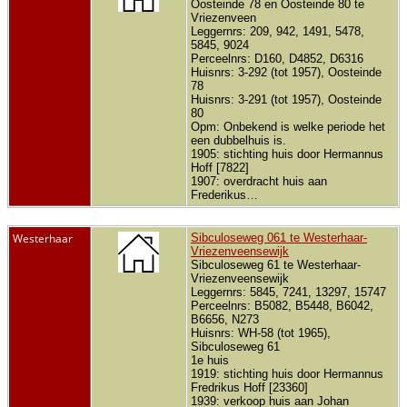
Oosteinde 78 en Oosteinde 80 te
Vriezenveen
Leggernrs: 209, 942, 1491, 5478,
5845, 9024
Perceelnrs: D160, D4852, D6316
Huisnrs: 3-292 (tot 1957), Oosteinde
78
Huisnrs: 3-291 (tot 1957), Oosteinde
80
Opm: Onbekend is welke periode het
een dubbelhuis is.
1905: stichting huis door Hermannus
Hoff [7822]
1907: overdracht huis aan
Frederikus…
Westerhaar
Sibculoseweg 061 te Westerhaar-
Vriezenveensewijk
Sibculoseweg 61 te Westerhaar-
Vriezenveensewijk
Leggernrs: 5845, 7241, 13297, 15747
Perceelnrs: B5082, B5448, B6042,
B6656, N273
Huisnrs: WH-58 (tot 1965),
Sibculoseweg 61
1e huis
1919: stichting huis door Hermannus
Fredrikus Hoff [23360]
1939: verkoop huis aan Johan