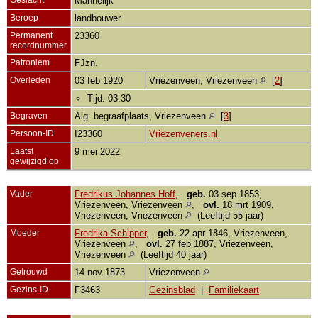
Mannelijk
Beroep
landbouwer
Permanent
23360
recordnummer
Patroniem
FJzn.
Overleden
03 feb 1920
Vriezenveen, Vriezenveen
[
2
]
Tijd: 03:30
Begraven
Alg. begraafplaats, Vriezenveen
[
3
]
Persoon-ID
I23360
Vriezenveners.nl
Laatst
9 mei 2022
gewijzigd op
Vader
Fredrikus Johannes Hoff
,
geb.
03 sep 1853,
Vriezenveen, Vriezenveen
,
ovl.
18 mrt 1909,
Vriezenveen, Vriezenveen
(Leeftijd 55 jaar)
Moeder
Fredrika Schipper
,
geb.
22 apr 1846, Vriezenveen,
Vriezenveen
,
ovl.
27 feb 1887, Vriezenveen,
Vriezenveen
(Leeftijd 40 jaar)
Getrouwd
14 nov 1873
Vriezenveen
Gezins-ID
F3463
Gezinsblad
|
Familiekaart