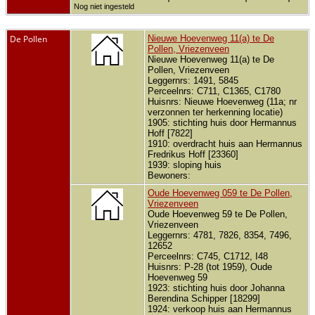
Nog niet ingesteld
De Pollen
Nieuwe Hoevenweg 11(a) te De
Pollen, Vriezenveen
Nieuwe Hoevenweg 11(a) te De
Pollen, Vriezenveen
Leggernrs: 1491, 5845
Perceelnrs: C711, C1365, C1780
Huisnrs: Nieuwe Hoevenweg (11a; nr
verzonnen ter herkenning locatie)
1905: stichting huis door Hermannus
Hoff [7822]
1910: overdracht huis aan Hermannus
Fredrikus Hoff [23360]
1939: sloping huis
Bewoners:
Oude Hoevenweg 059 te De Pollen,
Vriezenveen
Oude Hoevenweg 59 te De Pollen,
Vriezenveen
Leggernrs: 4781, 7826, 8354, 7496,
12652
Perceelnrs: C745, C1712, I48
Huisnrs: P-28 (tot 1959), Oude
Hoevenweg 59
1923: stichting huis door Johanna
Berendina Schipper [18299]
1924: verkoop huis aan Hermannus