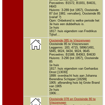
Perceelnrs: B1572, B1931, B4631,
H643
Huisnrs: 3-289 (tot 1957), Oosteinde
87 (tot 1981: vervallen), Oosteinde 85
(vanaf ?)
Opm: Onbekend is welke periode het
3e huis een dubbelhuis is.
1e huis
1817: huis eigendom van Fredrikus
Tijhof…
Oosteinde 085 te Vriezenveen
Oosteinde 85 te Vriezenveen
Leggernrs: 183, 4715, 5896/1491,
5845, 9024, 9434, 9024, 9645
Perceelnrs: B1588, B4063, B4630
Huisnrs: 3-290 (tot 1957), Oosteinde
85
1e huis
1817: huis eigendom van Gerhardus
Drost [13030]
1899: overdracht huis aan Johanna
Berendina Schipper [18299]
1905: afbranding huis bij Grote Brand
van 1905
2e huis
1906:…
Oosteinde 078 en Oosteinde 80 te
Vriezenveen