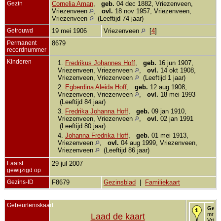
Gezin
Cornelia Aman
,
geb.
04 dec 1882, Vriezenveen,
Vriezenveen
,
ovl.
18 nov 1957, Vriezenveen,
Vriezenveen
(Leeftijd 74 jaar)
Getrouwd
19 mei 1906
Vriezenveen
[
4
]
Permanent
8679
recordnummer
Kinderen
1.
Fredrikus Johannes Hoff
,
geb.
16 jun 1907,
Vriezenveen, Vriezenveen
,
ovl.
14 okt 1908,
Vriezenveen, Vriezenveen
(Leeftijd 1 jaar)
2.
Egberdina Aleida Hoff
,
geb.
12 aug 1908,
Vriezenveen, Vriezenveen
,
ovl.
18 mei 1993
(Leeftijd 84 jaar)
3.
Fredrika Johanna Hoff
,
geb.
09 jan 1910,
Vriezenveen, Vriezenveen
,
ovl.
02 jan 1991
(Leeftijd 80 jaar)
4.
Johanna Fredrika Hoff
,
geb.
01 mei 1913,
Vriezenveen
,
ovl.
04 aug 1999, Vriezenveen,
Vriezenveen
(Leeftijd 86 jaar)
Laatst
29 jul 2007
gewijzigd op
Gezins-ID
F8679
Gezinsblad
|
Familiekaart
Gebeurteniskaart
Gebo
mrt 1
Laad de kaart
Vriez