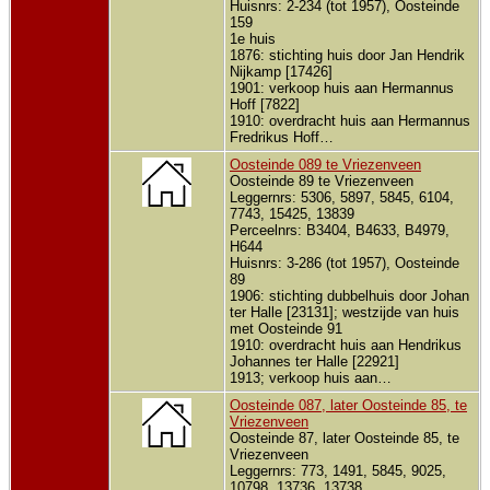
Huisnrs: 2-234 (tot 1957), Oosteinde
159
1e huis
1876: stichting huis door Jan Hendrik
Nijkamp [17426]
1901: verkoop huis aan Hermannus
Hoff [7822]
1910: overdracht huis aan Hermannus
Fredrikus Hoff…
Oosteinde 089 te Vriezenveen
Oosteinde 89 te Vriezenveen
Leggernrs: 5306, 5897, 5845, 6104,
7743, 15425, 13839
Perceelnrs: B3404, B4633, B4979,
H644
Huisnrs: 3-286 (tot 1957), Oosteinde
89
1906: stichting dubbelhuis door Johan
ter Halle [23131]; westzijde van huis
met Oosteinde 91
1910: overdracht huis aan Hendrikus
Johannes ter Halle [22921]
1913; verkoop huis aan…
Oosteinde 087, later Oosteinde 85, te
Vriezenveen
Oosteinde 87, later Oosteinde 85, te
Vriezenveen
Leggernrs: 773, 1491, 5845, 9025,
10798, 13736, 13738