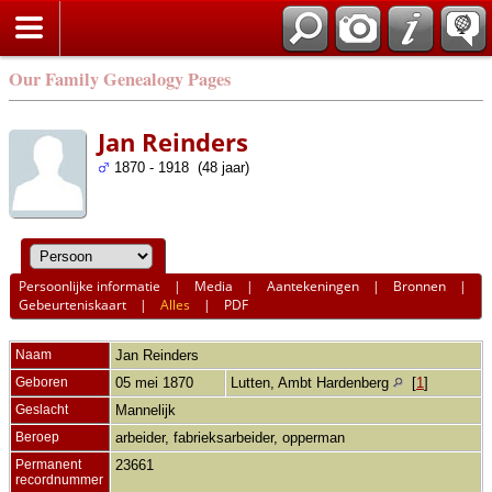
Our Family Genealogy Pages
Jan Reinders
1870 - 1918 (48 jaar)
Persoonlijke informatie
|
Media
|
Aantekeningen
|
Bronnen
|
Gebeurteniskaart
|
Alles
|
PDF
Naam
Jan
Reinders
Geboren
05 mei 1870
Lutten, Ambt Hardenberg
[
1
]
Geslacht
Mannelijk
Beroep
arbeider, fabrieksarbeider, opperman
Permanent
23661
recordnummer