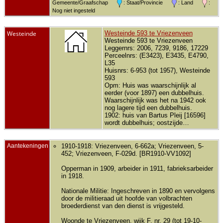
Gemeente/Graafschap
: Staat/Provincie
: Land
:
Nog niet ingesteld
Westeinde
Westeinde 593 te Vriezenveen
Westeinde 593 te Vriezenveen
Leggernrs: 2006, 7239, 9186, 17229
Perceelnrs: (E3423), E3435, E4790,
L35
Huisnrs: 6-953 (tot 1957), Westeinde
593
Opm: Huis was waarschijnlijk al
eerder (voor 1897) een dubbelhuis.
Waarschijnlijk was het na 1942 ook
nog lagere tijd een dubbelhuis.
1902: huis van Bartus Pleij [16596]
wordt dubbelhuis; oostzijde…
Aantekeningen
1910-1918: Vriezenveen, 6-662a; Vriezenveen, 5-
452; Vriezenveen, F-029d. [BR1910-VV1092]
Opperman in 1909, arbeider in 1911, fabrieksarbeider
in 1918.
Nationale Militie: Ingeschreven in 1890 en vervolgens
door de militieraad uit hoofde van volbrachten
broederdienst van den dienst is vrijgesteld.
Woonde te Vriezenveen, wijk F, nr. 29 (tot 19-10-