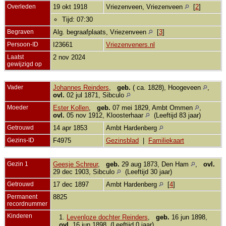
Overleden
19 okt 1918
Vriezenveen, Vriezenveen
[
2
]
Tijd: 07:30
Begraven
Alg. begraafplaats, Vriezenveen
[
3
]
Persoon-ID
I23661
Vriezenveners.nl
Laatst
2 nov 2024
gewijzigd op
Vader
Johannes Reinders
,
geb.
( ca. 1828), Hoogeveen
,
ovl.
02 jul 1871, Sibculo
Moeder
Ester Kollen
,
geb.
07 mei 1829, Ambt Ommen
,
ovl.
05 nov 1912, Kloosterhaar
(Leeftijd 83 jaar)
Getrouwd
14 apr 1853
Ambt Hardenberg
Gezins-ID
F4975
Gezinsblad
|
Familiekaart
Gezin 1
Geesje Schreur
,
geb.
29 aug 1873, Den Ham
,
ovl.
29 dec 1903, Sibculo
(Leeftijd 30 jaar)
Getrouwd
17 dec 1897
Ambt Hardenberg
[
4
]
Permanent
8825
recordnummer
Kinderen
1.
Levenloze dochter Reinders
,
geb.
16 jun 1898,
ovl.
16 jun 1898 (Leeftijd 0 jaar)