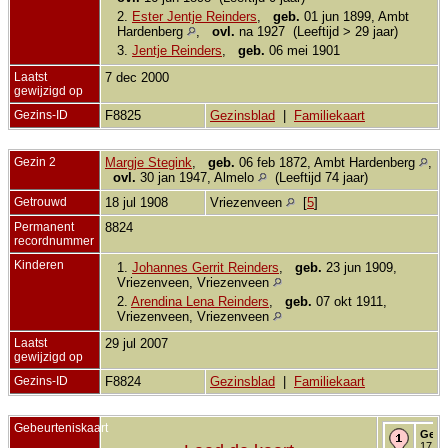
2.
Ester Jentje Reinders
,
geb.
01 jun 1899, Ambt
Hardenberg
,
ovl.
na 1927 (Leeftijd > 29 jaar)
3.
Jentje Reinders
,
geb.
06 mei 1901
Laatst
7 dec 2000
gewijzigd op
Gezins-ID
F8825
Gezinsblad
|
Familiekaart
Gezin 2
Margje Stegink
,
geb.
06 feb 1872, Ambt Hardenberg
,
ovl.
30 jan 1947, Almelo
(Leeftijd 74 jaar)
Getrouwd
18 jul 1908
Vriezenveen
[
5
]
Permanent
8824
recordnummer
Kinderen
1.
Johannes Gerrit Reinders
,
geb.
23 jun 1909,
Vriezenveen, Vriezenveen
2.
Arendina Lena Reinders
,
geb.
07 okt 1911,
Vriezenveen, Vriezenveen
Laatst
29 jul 2007
gewijzigd op
Gezins-ID
F8824
Gezinsblad
|
Familiekaart
Gebeurteniskaart
Getr
17 de