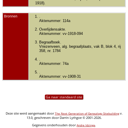
1918).
Bronnen
.
Aktenummer: 114a
Overlijdensakte.
Aktenummer: vv-1918-094
Begraafboek.
Vriezenveen, alg. begraafplaats, vak B, blok 4, rij
358, nr. 1784
.
Aktenummer: 74a
.
Aktenummer: vv-1908-31
Ga naar standaard site
Deze site werd aangemaakt door
v.
The Next Generation of Genealogy Sitebuilding
13.0, geschreven door Darrin Lythgoe © 2001-2026.
Gegevens onderhouden door
.
Andre Idzinga