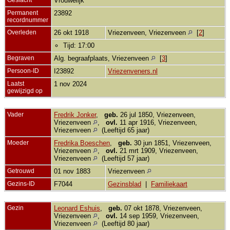
Vrouwelijk
Permanent
23892
recordnummer
Overleden
26 okt 1918
Vriezenveen, Vriezenveen
[
2
]
Tijd: 17:00
Begraven
Alg. begraafplaats, Vriezenveen
[
3
]
Persoon-ID
I23892
Vriezenveners.nl
Laatst
1 nov 2024
gewijzigd op
Vader
Fredrik Jonker
,
geb.
26 jul 1850, Vriezenveen,
Vriezenveen
,
ovl.
11 apr 1916, Vriezenveen,
Vriezenveen
(Leeftijd 65 jaar)
Moeder
Fredrika Boeschen
,
geb.
30 jun 1851, Vriezenveen,
Vriezenveen
,
ovl.
21 mrt 1909, Vriezenveen,
Vriezenveen
(Leeftijd 57 jaar)
Getrouwd
01 nov 1883
Vriezenveen
Gezins-ID
F7044
Gezinsblad
|
Familiekaart
Gezin
Leonard Eshuis
,
geb.
07 okt 1878, Vriezenveen,
Vriezenveen
,
ovl.
14 sep 1959, Vriezenveen,
Vriezenveen
(Leeftijd 80 jaar)