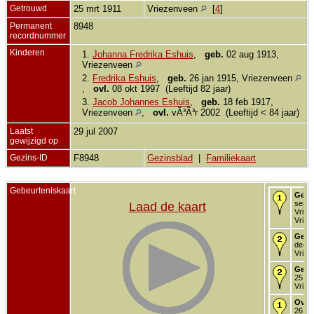
Getrouwd
25 mrt 1911
Vriezenveen
[
4
]
Permanent
8948
recordnummer
Kinderen
1.
Johanna Fredrika Eshuis
,
geb.
02 aug 1913,
Vriezenveen
2.
Fredrika Eshuis
,
geb.
26 jan 1915, Vriezenveen
,
ovl.
08 okt 1997 (Leeftijd 82 jaar)
3.
Jacob Johannes Eshuis
,
geb.
18 feb 1917,
Vriezenveen
,
ovl.
vÃ³Ã³r 2002 (Leeftijd < 84 jaar)
Laatst
29 jul 2007
gewijzigd op
Gezins-ID
F8948
Gezinsblad
|
Familiekaart
Gebeurteniskaart
Gebo
sep 1
Laad de kaart
Vriez
Vriez
Gedo
dec 1
Vriez
Getr
25 mr
Vriez
Over
26 ok