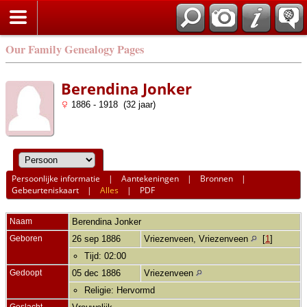
Our Family Genealogy Pages
Berendina Jonker
1886 - 1918 (32 jaar)
Persoonlijke informatie
|
Aantekeningen
|
Bronnen
|
Gebeurteniskaart
|
Alles
|
PDF
Naam
Berendina
Jonker
Geboren
26 sep 1886
Vriezenveen, Vriezenveen
[
1
]
Tijd: 02:00
Gedoopt
05 dec 1886
Vriezenveen
Religie: Hervormd
Geslacht