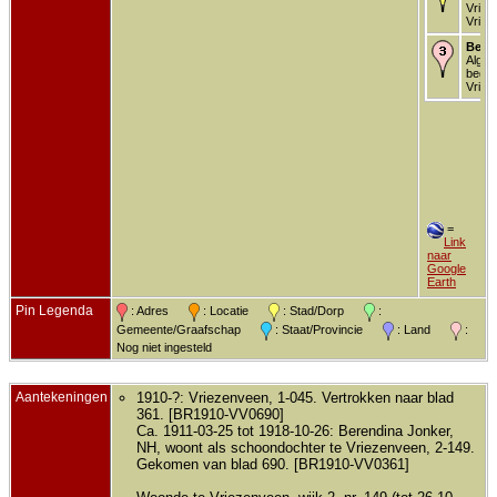
Vriez
Vriez
Begr
Alg.
begra
Vriez
=
Link
naar
Google
Earth
Pin Legenda
: Adres
: Locatie
: Stad/Dorp
:
Gemeente/Graafschap
: Staat/Provincie
: Land
:
Nog niet ingesteld
Aantekeningen
1910-?: Vriezenveen, 1-045. Vertrokken naar blad
361. [BR1910-VV0690]
Ca. 1911-03-25 tot 1918-10-26: Berendina Jonker,
NH, woont als schoondochter te Vriezenveen, 2-149.
Gekomen van blad 690. [BR1910-VV0361]