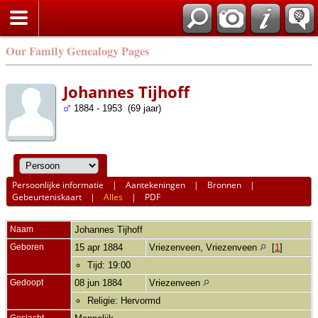
Our Family Genealogy Pages
Johannes Tijhoff
1884 - 1953 (69 jaar)
Persoonlijke informatie
|
Aantekeningen
|
Bronnen
|
Gebeurteniskaart
|
Alles
|
PDF
Naam
Johannes
Tijhoff
Geboren
15 apr 1884
Vriezenveen, Vriezenveen
[
1
]
Tijd: 19:00
Gedoopt
08 jun 1884
Vriezenveen
Religie: Hervormd
Geslacht