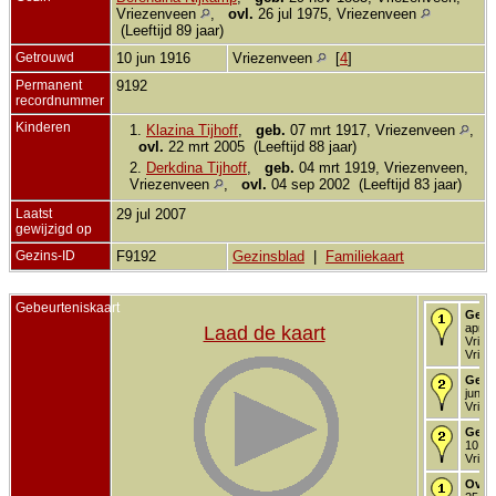
Vriezenveen
,
ovl.
26 jul 1975, Vriezenveen
(Leeftijd 89 jaar)
Getrouwd
10 jun 1916
Vriezenveen
[
4
]
Permanent
9192
recordnummer
Kinderen
1.
Klazina Tijhoff
,
geb.
07 mrt 1917, Vriezenveen
,
ovl.
22 mrt 2005 (Leeftijd 88 jaar)
2.
Derkdina Tijhoff
,
geb.
04 mrt 1919, Vriezenveen,
Vriezenveen
,
ovl.
04 sep 2002 (Leeftijd 83 jaar)
Laatst
29 jul 2007
gewijzigd op
Gezins-ID
F9192
Gezinsblad
|
Familiekaart
Gebeurteniskaart
Gebo
apr 1
Laad de kaart
Vriez
Vriez
Gedo
jun 1
Vriez
Getr
10 ju
Vriez
Over