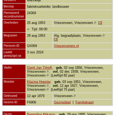
Mannelijk
Beroep
fabrieksarbeider, landbouwer
Permanent
24369
recordnummer
Overleden
25 aug 1953
Vriezenveen, Vriezenveen
[
2
]
Tijd: 09:00
Begraven
28 aug 1953
Alg. begraafplaats, Vriezenveen
[
3
]
Persoon-ID
I24369
Vriezenveners.nl
Laatst
3 nov 2024
gewijzigd op
Vader
Gerrit Jan Tijhoff
,
geb.
02 sep 1856, Vriezenveen,
Vriezenveen
,
ovl.
02 dec 1938, Vriezenveen,
Vriezenveen
(Leeftijd 82 jaar)
Moeder
Klazina Hopster
,
geb.
03 sep 1851, Vriezenveen,
Vriezenveen
,
ovl.
12 apr 1927, Vriezenveen,
Vriezenveen
(Leeftijd 75 jaar)
Getrouwd
12 apr 1879
Vriezenveen
Gezins-ID
F6906
Gezinsblad
|
Familiekaart
Gezin
Berendina Nijkamp
,
geb.
29 nov 1885, Vriezenveen,