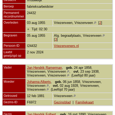
Vrouwelijk
Beroep
fabrieksarbeidster
Permanent
24432
recordnummer
Overleden
03 aug 1955
Vriezenveen, Vriezenveen
[
2
]
Tijd: 02:30
Begraven
05 aug 1955
Alg. begraafplaats, Vriezenveen
[
3
]
Persoon-ID
I24432
Vriezenveners.nl
Laatst
2 nov 2024
gewijzigd op
Vader
Jan Hendrik Ramerman
,
geb.
24 apr 1858,
Vriezenveen, Vriezenveen
,
ovl.
23 sep 1938,
Vriezenveen, Vriezenveen
(Leeftijd 80 jaar)
Moeder
Johanna Alberts
,
geb.
06 jun 1858, Vriezenveen,
Vriezenveen
,
ovl.
02 aug 1928, Vriezenveen,
Vriezenveen
(Leeftijd 70 jaar)
Getrouwd
12 feb 1881
Vriezenveen
Gezins-ID
F6972
Gezinsblad
|
Familiekaart
Gezin
Jan Hendrik Folbert
,
geb.
16 mrt 1890, Vriezenveen,