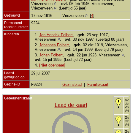
Vriezenveen
,
ovl.
06 feb 1946, Vriezenveen,
Vriezenveen
(Leeftijd 55 jaar)
Getrouwd
17 nov 1916
Vriezenveen
[
4
]
Permanent
9224
recordnummer
Kinderen
1.
Jan Hendrik Folbert
,
geb.
23 sep 1917,
Vriezenveen
,
ovl.
30 nov 1997 (Leeftijd 80 jaar)
2.
Johannes Folbert
,
geb.
02 okt 1919, Vriezenveen,
Vriezenveen
,
ovl.
14 jun 1999 (Leeftijd 79 jaar)
3.
Johan Folbert
,
geb.
22 jun 1923, Vriezenveen
,
ovl.
15 jul 1995 (Leeftijd 72 jaar)
4.
[Niet openbaar]
Laatst
29 jul 2007
gewijzigd op
Gezins-ID
F9224
Gezinsblad
|
Familiekaart
Gebeurteniskaart
Gebo
dec 1
Laad de kaart
Vriez
Vriez
Gedo
feb 1
Vriez
Getr