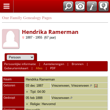
Our Family Genealogy Pages
Hendrika Ramerman
1887 - 1955 (67 jaar)
Persoonlijke informatie
|
Aantekeningen
|
Bronnen
|
Gebeurteniskaart
|
Alles
|
PDF
Naam
Hendrika
Ramerman
Geboren
03 dec 1887
Vriezenveen, Vriezenveen
[
1
]
Tijd: 04:00
Gedoopt
05 feb 1888
Vriezenveen
Religie: Hervormd
Geslacht