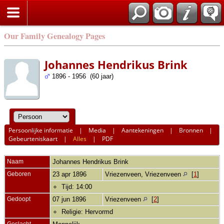
Our Family Genealogy Pages
Johannes Hendrikus Brink
1896 - 1956 (60 jaar)
Persoonlijke informatie
|
Media
|
Aantekeningen
|
Bronnen
|
Gebeurteniskaart
|
Alles
|
PDF
Naam
Johannes Hendrikus
Brink
Geboren
23 apr 1896
Vriezenveen, Vriezenveen
[
1
]
Tijd: 14:00
Gedoopt
07 jun 1896
Vriezenveen
[
2
]
Religie: Hervormd
Geslacht