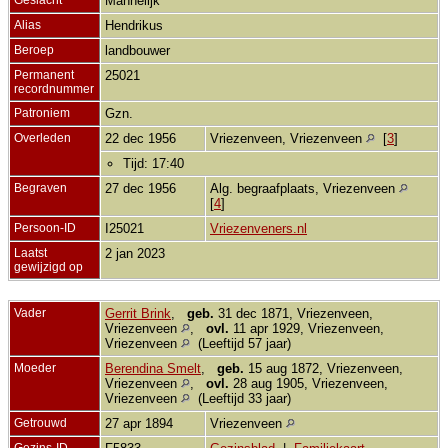
Mannelijk
Alias
Hendrikus
Beroep
landbouwer
Permanent
25021
recordnummer
Patroniem
Gzn.
Overleden
22 dec 1956
Vriezenveen, Vriezenveen
[
3
]
Tijd: 17:40
Begraven
27 dec 1956
Alg. begraafplaats, Vriezenveen
[
4
]
Persoon-ID
I25021
Vriezenveners.nl
Laatst
2 jan 2023
gewijzigd op
Vader
Gerrit Brink
,
geb.
31 dec 1871, Vriezenveen,
Vriezenveen
,
ovl.
11 apr 1929, Vriezenveen,
Vriezenveen
(Leeftijd 57 jaar)
Moeder
Berendina Smelt
,
geb.
15 aug 1872, Vriezenveen,
Vriezenveen
,
ovl.
28 aug 1905, Vriezenveen,
Vriezenveen
(Leeftijd 33 jaar)
Getrouwd
27 apr 1894
Vriezenveen
Gezins-ID