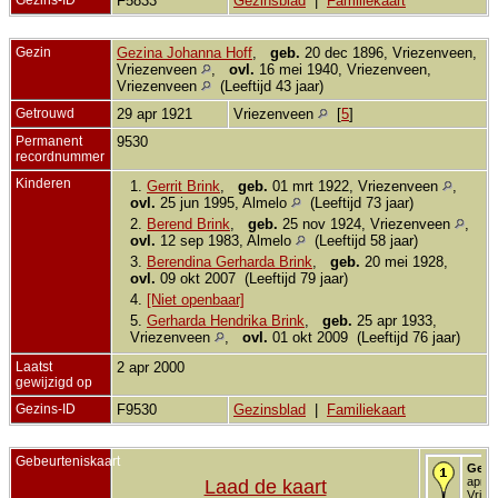
F5833
Gezinsblad
|
Familiekaart
Gezin
Gezina Johanna Hoff
,
geb.
20 dec 1896, Vriezenveen,
Vriezenveen
,
ovl.
16 mei 1940, Vriezenveen,
Vriezenveen
(Leeftijd 43 jaar)
Getrouwd
29 apr 1921
Vriezenveen
[
5
]
Permanent
9530
recordnummer
Kinderen
1.
Gerrit Brink
,
geb.
01 mrt 1922, Vriezenveen
,
ovl.
25 jun 1995, Almelo
(Leeftijd 73 jaar)
2.
Berend Brink
,
geb.
25 nov 1924, Vriezenveen
,
ovl.
12 sep 1983, Almelo
(Leeftijd 58 jaar)
3.
Berendina Gerharda Brink
,
geb.
20 mei 1928,
ovl.
09 okt 2007 (Leeftijd 79 jaar)
4.
[Niet openbaar]
5.
Gerharda Hendrika Brink
,
geb.
25 apr 1933,
Vriezenveen
,
ovl.
01 okt 2009 (Leeftijd 76 jaar)
Laatst
2 apr 2000
gewijzigd op
Gezins-ID
F9530
Gezinsblad
|
Familiekaart
Gebeurteniskaart
Gebo
apr 1
Laad de kaart
Vriez