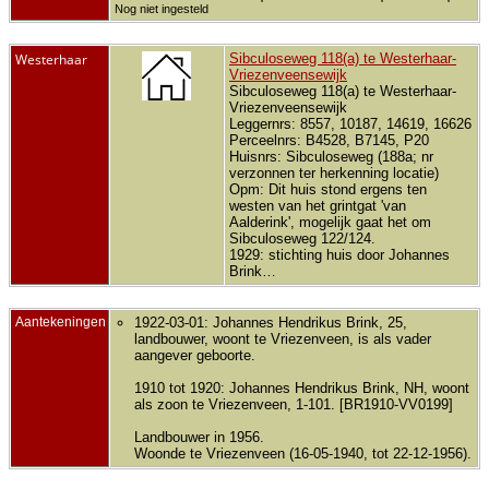
Nog niet ingesteld
Westerhaar
Sibculoseweg 118(a) te Westerhaar-
Vriezenveensewijk
Sibculoseweg 118(a) te Westerhaar-
Vriezenveensewijk
Leggernrs: 8557, 10187, 14619, 16626
Perceelnrs: B4528, B7145, P20
Huisnrs: Sibculoseweg (188a; nr
verzonnen ter herkenning locatie)
Opm: Dit huis stond ergens ten
westen van het grintgat 'van
Aalderink', mogelijk gaat het om
Sibculoseweg 122/124.
1929: stichting huis door Johannes
Brink…
Aantekeningen
1922-03-01: Johannes Hendrikus Brink, 25,
landbouwer, woont te Vriezenveen, is als vader
aangever geboorte.
1910 tot 1920: Johannes Hendrikus Brink, NH, woont
als zoon te Vriezenveen, 1-101. [BR1910-VV0199]
Landbouwer in 1956.
Woonde te Vriezenveen (16-05-1940, tot 22-12-1956).