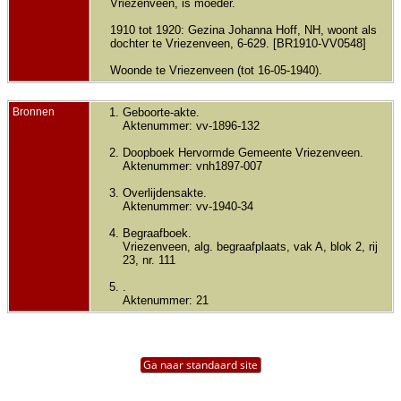
Vriezenveen, is moeder.
1910 tot 1920: Gezina Johanna Hoff, NH, woont als
dochter te Vriezenveen, 6-629. [BR1910-VV0548]
Woonde te Vriezenveen (tot 16-05-1940).
Bronnen
Geboorte-akte.
Aktenummer: vv-1896-132
Doopboek Hervormde Gemeente Vriezenveen.
Aktenummer: vnh1897-007
Overlijdensakte.
Aktenummer: vv-1940-34
Begraafboek.
Vriezenveen, alg. begraafplaats, vak A, blok 2, rij
23, nr. 111
.
Aktenummer: 21
Ga naar standaard site