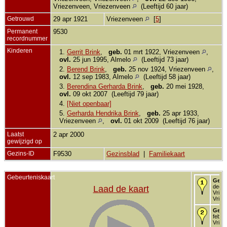
Vriezenveen, Vriezenveen
(Leeftijd 60 jaar)
Getrouwd
29 apr 1921
Vriezenveen
[
5
]
Permanent
9530
recordnummer
Kinderen
1.
Gerrit Brink
,
geb.
01 mrt 1922, Vriezenveen
,
ovl.
25 jun 1995, Almelo
(Leeftijd 73 jaar)
2.
Berend Brink
,
geb.
25 nov 1924, Vriezenveen
,
ovl.
12 sep 1983, Almelo
(Leeftijd 58 jaar)
3.
Berendina Gerharda Brink
,
geb.
20 mei 1928,
ovl.
09 okt 2007 (Leeftijd 79 jaar)
4.
[Niet openbaar]
5.
Gerharda Hendrika Brink
,
geb.
25 apr 1933,
Vriezenveen
,
ovl.
01 okt 2009 (Leeftijd 76 jaar)
Laatst
2 apr 2000
gewijzigd op
Gezins-ID
F9530
Gezinsblad
|
Familiekaart
Gebeurteniskaart
Gebo
dec 1
Laad de kaart
Vriez
Vriez
Gedo
feb 1
Vriez