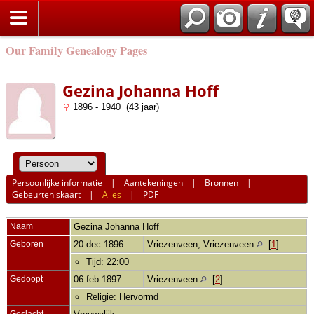
Our Family Genealogy Pages
Gezina Johanna Hoff
1896 - 1940 (43 jaar)
Persoonlijke informatie
|
Aantekeningen
|
Bronnen
|
Gebeurteniskaart
|
Alles
|
PDF
Naam
Gezina Johanna
Hoff
Geboren
20 dec 1896
Vriezenveen, Vriezenveen
[
1
]
Tijd: 22:00
Gedoopt
06 feb 1897
Vriezenveen
[
2
]
Religie: Hervormd
Geslacht