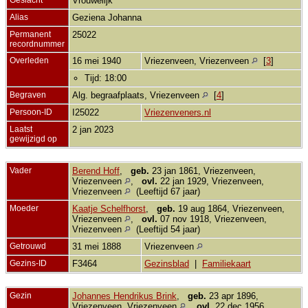
Vrouwelijk
Alias
Geziena Johanna
Permanent
25022
recordnummer
Overleden
16 mei 1940
Vriezenveen, Vriezenveen
[
3
]
Tijd: 18:00
Begraven
Alg. begraafplaats, Vriezenveen
[
4
]
Persoon-ID
I25022
Vriezenveners.nl
Laatst
2 jan 2023
gewijzigd op
Vader
Berend Hoff
,
geb.
23 jan 1861, Vriezenveen,
Vriezenveen
,
ovl.
22 jan 1929, Vriezenveen,
Vriezenveen
(Leeftijd 67 jaar)
Moeder
Kaatje Schelfhorst
,
geb.
19 aug 1864, Vriezenveen,
Vriezenveen
,
ovl.
07 nov 1918, Vriezenveen,
Vriezenveen
(Leeftijd 54 jaar)
Getrouwd
31 mei 1888
Vriezenveen
Gezins-ID
F3464
Gezinsblad
|
Familiekaart
Gezin
Johannes Hendrikus Brink
,
geb.
23 apr 1896,
Vriezenveen, Vriezenveen
,
ovl.
22 dec 1956,