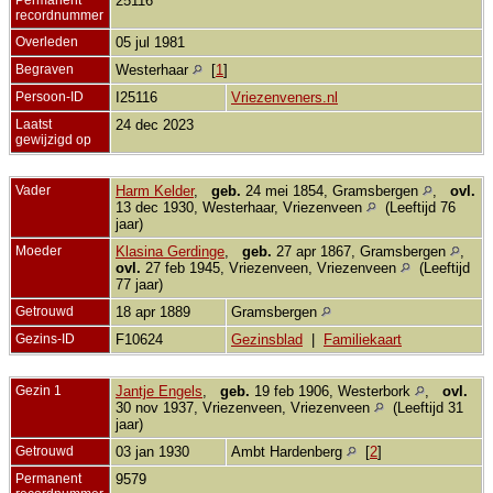
25116
recordnummer
Overleden
05 jul 1981
Begraven
Westerhaar
[
1
]
Persoon-ID
I25116
Vriezenveners.nl
Laatst
24 dec 2023
gewijzigd op
Vader
Harm Kelder
,
geb.
24 mei 1854, Gramsbergen
,
ovl.
13 dec 1930, Westerhaar, Vriezenveen
(Leeftijd 76
jaar)
Moeder
Klasina Gerdinge
,
geb.
27 apr 1867, Gramsbergen
,
ovl.
27 feb 1945, Vriezenveen, Vriezenveen
(Leeftijd
77 jaar)
Getrouwd
18 apr 1889
Gramsbergen
Gezins-ID
F10624
Gezinsblad
|
Familiekaart
Gezin 1
Jantje Engels
,
geb.
19 feb 1906, Westerbork
,
ovl.
30 nov 1937, Vriezenveen, Vriezenveen
(Leeftijd 31
jaar)
Getrouwd
03 jan 1930
Ambt Hardenberg
[
2
]
Permanent
9579