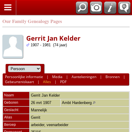
Our Family Genealogy Pages
Gerrit Jan Kelder
1907 - 1981 (74 jaar)
Persoonlijke informatie
|
Media
|
Aantekeningen
|
Bronnen
|
Gebeurteniskaart
|
Alles
|
PDF
Naam
Gerrit Jan
Kelder
Geboren
26 mrt 1907
Ambt Hardenberg
Geslacht
Mannelijk
Alias
Gerrit
Beroep
arbeider, veenarbeider
Permanent