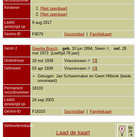
recordnummer
Kinderen
1.
[Niet openbaar]
2.
[Niet openbaar]
Laatst
9 aug 2017
gewijzigd op
Gezins-ID
F9579
Gezinsblad
|
Familiekaart
Gezin 2
Geertje Bosch
,
geb.
10 jun 1894, Sleen
,
ovl.
28
mei 1973 (Leeftijd 78 jaar)
Ondertrouw
18 mrt 1939
Vriezenveen
[
3
]
Getrouwd
03 apr 1939
Vriezenveen
[
3
]
Getuigen: Jan Schoenmaker en Geert Hilbrink (beide
onverwant)
Permanent
18103
recordnummer
Laatst
24 sep 2003
gewijzigd op
Gezins-ID
F18103
Gezinsblad
|
Familiekaart
Gebeurteniskaart
Gebo
26 mr
Laad de kaart
- Amb