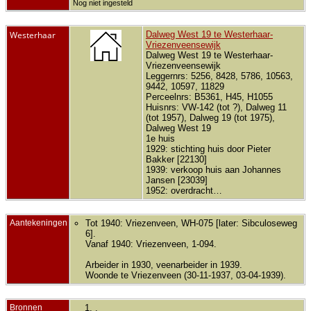
Nog niet ingesteld
Westerhaar
Dalweg West 19 te Westerhaar-
Vriezenveensewijk
Dalweg West 19 te Westerhaar-
Vriezenveensewijk
Leggernrs: 5256, 8428, 5786, 10563,
9442, 10597, 11829
Perceelnrs: B5361, H45, H1055
Huisnrs: VW-142 (tot ?), Dalweg 11
(tot 1957), Dalweg 19 (tot 1975),
Dalweg West 19
1e huis
1929: stichting huis door Pieter
Bakker [22130]
1939: verkoop huis aan Johannes
Jansen [23039]
1952: overdracht…
Aantekeningen
Tot 1940: Vriezenveen, WH-075 [later: Sibculoseweg
6].
Vanaf 1940: Vriezenveen, 1-094.
Arbeider in 1930, veenarbeider in 1939.
Woonde te Vriezenveen (30-11-1937, 03-04-1939).
Bronnen
.