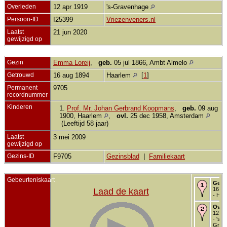
Overleden
12 apr 1919
's-Gravenhage
Persoon-ID
I25399
Vriezenveners.nl
Laatst
21 jun 2020
gewijzigd op
Gezin
Emma Loreij
,
geb.
05 jul 1866, Ambt Almelo
Getrouwd
16 aug 1894
Haarlem
[
1
]
Permanent
9705
recordnummer
Kinderen
1.
Prof. Mr. Johan Gerbrand Koopmans
,
geb.
09 aug
1900, Haarlem
,
ovl.
25 dec 1958, Amsterdam
(Leeftijd 58 jaar)
Laatst
3 mei 2009
gewijzigd op
Gezins-ID
F9705
Gezinsblad
|
Familiekaart
Gebeurteniskaart
Getr
16 au
Laad de kaart
- Haa
Over
12 ap
- 's-
Grav