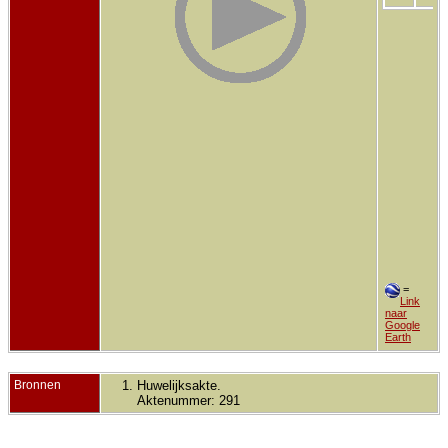
=
Link
naar
Google
Earth
Bronnen
Huwelijksakte.
Aktenummer: 291