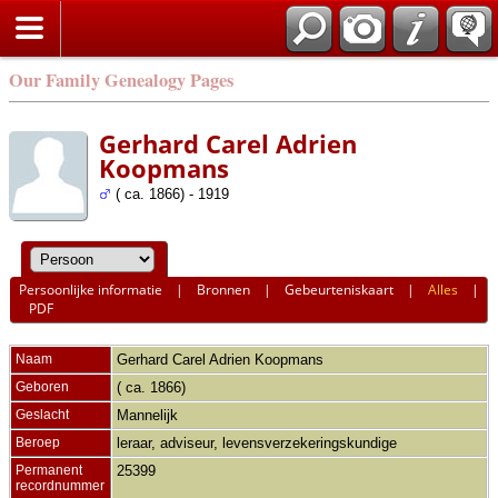
Our Family Genealogy Pages
Gerhard Carel Adrien
Koopmans
( ca. 1866) - 1919
Persoonlijke informatie
|
Bronnen
|
Gebeurteniskaart
|
Alles
|
PDF
Naam
Gerhard Carel Adrien
Koopmans
Geboren
( ca. 1866)
Geslacht
Mannelijk
Beroep
leraar, adviseur, levensverzekeringskundige
Permanent
25399
recordnummer