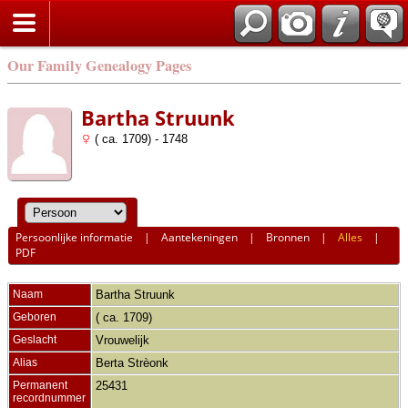
Our Family Genealogy Pages
Bartha Struunk
( ca. 1709) - 1748
Persoonlijke informatie
|
Aantekeningen
|
Bronnen
|
Alles
|
PDF
Naam
Bartha
Struunk
Geboren
( ca. 1709)
Geslacht
Vrouwelijk
Alias
Berta Strèonk
Permanent
25431
recordnummer