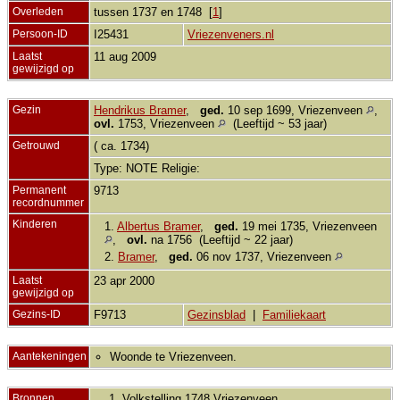
Overleden
tussen 1737 en 1748 [
1
]
Persoon-ID
I25431
Vriezenveners.nl
Laatst
11 aug 2009
gewijzigd op
Gezin
Hendrikus Bramer
,
ged.
10 sep 1699, Vriezenveen
,
ovl.
1753, Vriezenveen
(Leeftijd ~ 53 jaar)
Getrouwd
( ca. 1734)
Type: NOTE Religie:
Permanent
9713
recordnummer
Kinderen
1.
Albertus Bramer
,
ged.
19 mei 1735, Vriezenveen
,
ovl.
na 1756 (Leeftijd ~ 22 jaar)
2.
Bramer
,
ged.
06 nov 1737, Vriezenveen
Laatst
23 apr 2000
gewijzigd op
Gezins-ID
F9713
Gezinsblad
|
Familiekaart
Aantekeningen
Woonde te Vriezenveen.
Bronnen
Volkstelling 1748 Vriezenveen.