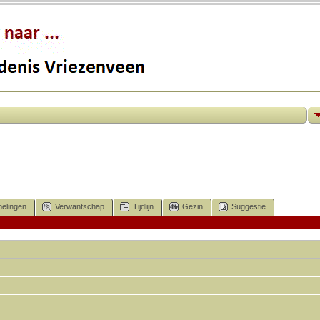
elingen
Verwantschap
Tijdlijn
Gezin
Suggestie