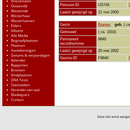
Vriezenveen
Persoon-ID
I25745
Oosteinde
Westeinde
Laatst gewijzigd op
21 mei 2000
Westerhaar
Westerhoeven
Gezin
Bramer
,
geb.
( ca
Elders
Albums
Getrouwd
( ca. 1916)
Alle Media
Permanent
9840
Begraafplaatsen
recordnummer
Plaatsen
Aantekeningen
Laatst gewijzigd op
20 mei 2002
Datums & verjaardagen
Gezins-ID
F9840
Kalender
Rapporten
Bronnen
Vindplaatsen
DNA Tests
Statistieken
Verander van taal
Bladwijzers
Contact
Deze site werd aang