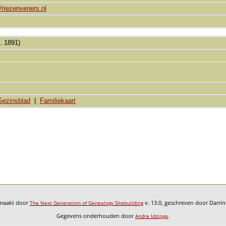
Vriezenveners.nl
. 1891)
Gezinsblad
|
Familiekaart
emaakt door
v. 13.0, geschreven door Darri
The Next Generation of Genealogy Sitebuilding
Gegevens onderhouden door
.
Andre Idzinga