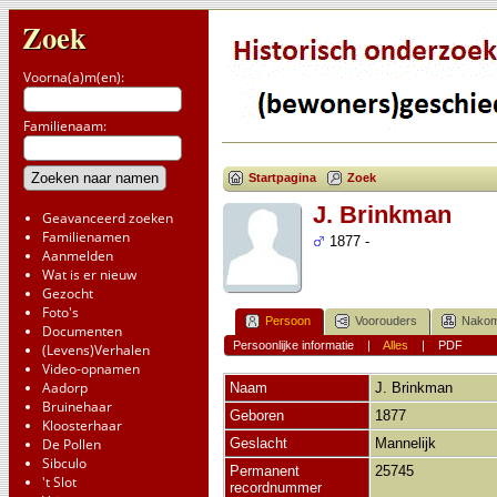
Zoek
Voorna(a)m(en):
Familienaam:
Startpagina
Zoek
J. Brinkman
Geavanceerd zoeken
Familienamen
1877 -
Aanmelden
Wat is er nieuw
Gezocht
Foto's
Persoon
Voorouders
Nakom
Documenten
Persoonlijke informatie
|
Alles
|
PDF
(Levens)Verhalen
Video-opnamen
Aadorp
Naam
J.
Brinkman
Bruinehaar
Geboren
1877
Kloosterhaar
De Pollen
Geslacht
Mannelijk
Sibculo
Permanent
25745
't Slot
recordnummer