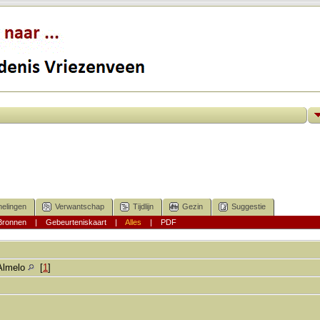
elingen
Verwantschap
Tijdlijn
Gezin
Suggestie
Bronnen
|
Gebeurteniskaart
|
Alles
|
PDF
Almelo
[
1
]