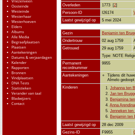
Vriezenveen
Overleden
1773 [
2
]
Oosteinde
Westeinde
Persoon-ID
I26174
Westerhaar
Laatst gewijzigd op
5 mei 2024
Westerhoeven
Elders
Albums
Gezin
Benjamin ten Brug
Alle Media
Ondertrouw
02 aug 1759
Begraafplaatsen
Plaatsen
Getrouwd
29 aug 1759
Aantekeningen
Type: NOTE Relig
Datums & verjaardagen
Kalender
Permanent
9955
Rapporten
recordnummer
Bronnen
Aantekeningen
Tijdens dit huwe
Vindplaatsen
Almelo gedoopt
DNA Tests
Kinderen
Statistieken
1.
Johanna ten 
Verander van taal
2.
Jan ten Brugg
Bladwijzers
3.
Benjamina te
Contact
4.
Anna Arendina
5.
Jenneken ten
6.
Benjamin ten 
Laatst gewijzigd op
28 dec 2009
Gezins-ID
F9955