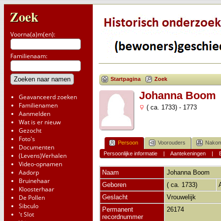
Zoek
Voorna(a)m(en):
Familienaam:
Startpagina
Zoek
Johanna Boom
Geavanceerd zoeken
Familienamen
( ca. 1733) - 1773
Aanmelden
Wat is er nieuw
Gezocht
Foto's
Persoon
Voorouders
Nakom
Documenten
Persoonlijke informatie
|
Aantekeningen
|
(Levens)Verhalen
Video-opnamen
Aadorp
Naam
Johanna
Boom
Bruinehaar
Geboren
( ca. 1733)
Kloosterhaar
De Pollen
Geslacht
Vrouwelijk
Sibculo
Permanent
26174
't Slot
recordnummer