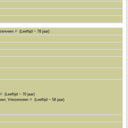
ezenveen
(Leeftijd ~ 78 jaar)
(Leeftijd ~ 70 jaar)
een, Vriezenveen
(Leeftijd ~ 58 jaar)