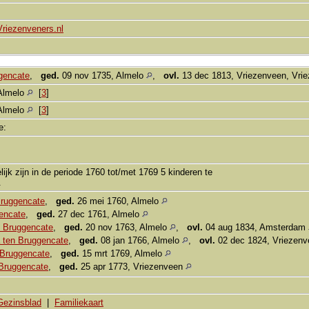
Vriezenveners.nl
gencate
,
ged.
09 nov 1735, Almelo
,
ovl.
13 dec 1813, Vriezenveen, Vri
Almelo
[
3
]
Almelo
[
3
]
ie:
lijk zijn in de periode 1760 tot/met 1769 5 kinderen te
.
Bruggencate
,
ged.
26 mei 1760, Almelo
encate
,
ged.
27 dec 1761, Almelo
n Bruggencate
,
ged.
20 nov 1763, Almelo
,
ovl.
04 aug 1834, Amsterdam
 ten Bruggencate
,
ged.
08 jan 1766, Almelo
,
ovl.
02 dec 1824, Vriezenv
 Bruggencate
,
ged.
15 mrt 1769, Almelo
Bruggencate
,
ged.
25 apr 1773, Vriezenveen
Gezinsblad
|
Familiekaart