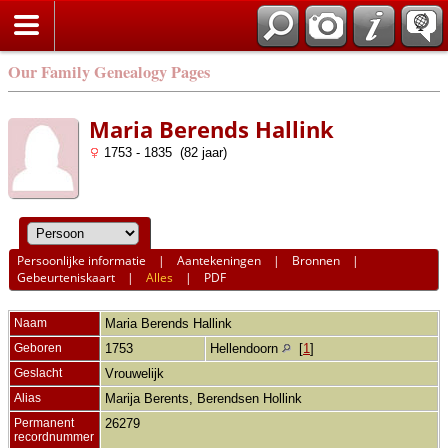
Our Family Genealogy Pages
Maria Berends Hallink
1753 - 1835 (82 jaar)
Persoonlijke informatie
|
Aantekeningen
|
Bronnen
|
Gebeurteniskaart
|
Alles
|
PDF
Naam
Maria Berends
Hallink
Geboren
1753
Hellendoorn
[
1
]
Geslacht
Vrouwelijk
Alias
Marija Berents, Berendsen Hollink
Permanent
26279
recordnummer