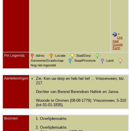
=
Link
naar
Google
Earth
Pin Legenda
: Adres
: Locatie
: Stad/Dorp
:
Gemeente/Graafschap
: Staat/Provincie
: Land
:
Nog niet ingesteld
Aantekeningen
Zie: Ken uw dorp en heb het lief ... Vriezenveen, blz.
217.
Dochter van Berend Berendsen Hallink en Janna.
Woonde te Ommen (08-08-1779); Vriezenveen, 5-310
(tot 01-01-1835).
Bronnen
Overlijdensakte.
Overlijdensakte.