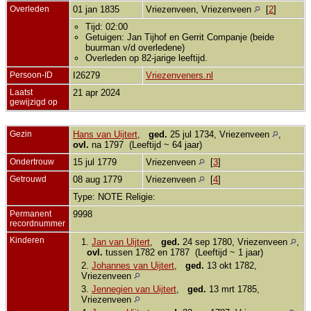
Overleden
01 jan 1835
Vriezenveen, Vriezenveen
[
2
]
Tijd: 02:00
Getuigen: Jan Tijhof en Gerrit Companje (beide
buurman v/d overledene)
Overleden op 82-jarige leeftijd.
Persoon-ID
I26279
Vriezenveners.nl
Laatst
21 apr 2024
gewijzigd op
Gezin
Hans van Uijtert
,
ged.
25 jul 1734, Vriezenveen
,
ovl.
na 1797 (Leeftijd ~ 64 jaar)
Ondertrouw
15 jul 1779
Vriezenveen
[
3
]
Getrouwd
08 aug 1779
Vriezenveen
[
4
]
Type: NOTE Religie:
Permanent
9998
recordnummer
Kinderen
1.
Jan van Uijtert
,
ged.
24 sep 1780, Vriezenveen
,
ovl.
tussen 1782 en 1787 (Leeftijd ~ 1 jaar)
2.
Johannes van Uijtert
,
ged.
13 okt 1782,
Vriezenveen
3.
Jennegien van Uijtert
,
ged.
13 mrt 1785,
Vriezenveen