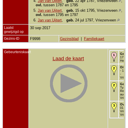
4.
Jan van Uijtert
,
ged.
22 apr 1787, Vriezenveen
,
ovl.
tussen 1787 en 1795
5.
Jan van Uijtert
,
geb.
15 okt 1795, Vriezenveen
,
ovl.
tussen 1795 en 1797
6.
Jan van Uijtert
,
geb.
24 jul 1797, Vriezenveen
Laatst
30 sep 2017
gewijzigd op
Gezins-ID
F9998
Gezinsblad
|
Familiekaart
Gebeurteniskaart
Gebo
1753 
Laad de kaart
Helle
Onde
- 15 j
-
Vriez
Getr
Type
Religi
aug 1
Vriez
Over
01 ja
Vriez
Vriez