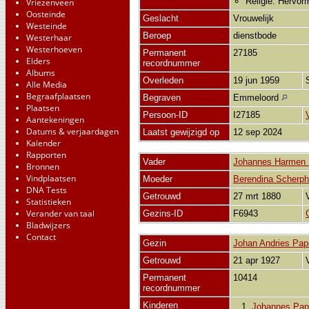
Religie: Hervor
Vriezenveen
Oosteinde
Geslacht
Vrouwelijk
Westeinde
Beroep
dienstbode
Westerhaar
Westerhoeven
Permanent
27185
Elders
recordnummer
Albums
Overleden
19 jun 1959
Alle Media
Begraafplaatsen
Begraven
Emmeloord
Plaatsen
Persoon-ID
I27185
Aantekeningen
Datums & verjaardagen
Laatst gewijzigd op
12 sep 2024
Kalender
Rapporten
Vader
Johannes Harmen
Bronnen
Vindplaatsen
Moeder
Berendina Scherph
DNA Tests
Getrouwd
27 mrt 1880
Statistieken
Verander van taal
Gezins-ID
F6943
Bladwijzers
Contact
Gezin
Johan Andries Pap
Getrouwd
21 apr 1927
Permanent
10414
recordnummer
Kinderen
1.
Johannes Pa