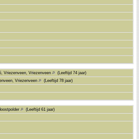
5, Vriezenveen, Vriezenveen
(Leeftijd 74 jaar)
zenveen, Vriezenveen
(Leeftijd 78 jaar)
doostpolder
(Leeftijd 61 jaar)