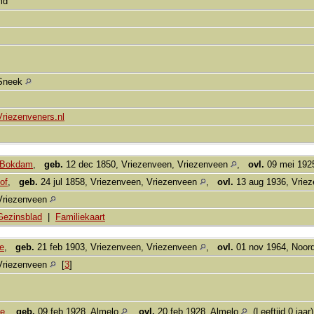
md
Sneek
Vriezenveners.nl
 Bokdam
,
geb.
12 dec 1850, Vriezenveen, Vriezenveen
,
ovl.
09 mei 192
of
,
geb.
24 jul 1858, Vriezenveen, Vriezenveen
,
ovl.
13 aug 1936, Vrie
Vriezenveen
Gezinsblad
|
Familiekaart
e
,
geb.
21 feb 1903, Vriezenveen, Vriezenveen
,
ovl.
01 nov 1964, Noor
Vriezenveen
[
3
]
pe
,
geb.
09 feb 1928, Almelo
,
ovl.
20 feb 1928, Almelo
(Leeftijd 0 jaar)