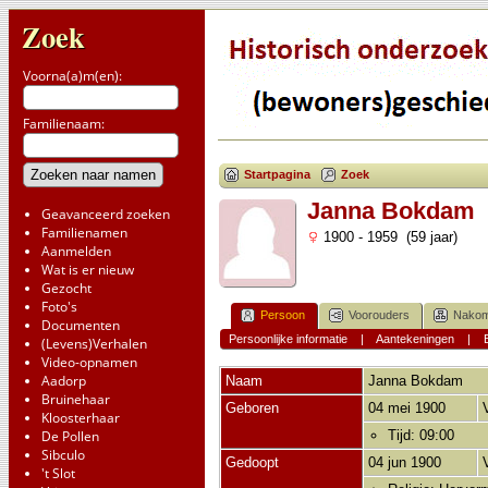
Zoek
Voorna(a)m(en):
Familienaam:
Startpagina
Zoek
Janna Bokdam
Geavanceerd zoeken
Familienamen
1900 - 1959 (59 jaar)
Aanmelden
Wat is er nieuw
Gezocht
Foto's
Persoon
Voorouders
Nakom
Documenten
Persoonlijke informatie
|
Aantekeningen
|
(Levens)Verhalen
Video-opnamen
Aadorp
Naam
Janna
Bokdam
Bruinehaar
Geboren
04 mei 1900
Kloosterhaar
De Pollen
Tijd: 09:00
Sibculo
Gedoopt
04 jun 1900
't Slot