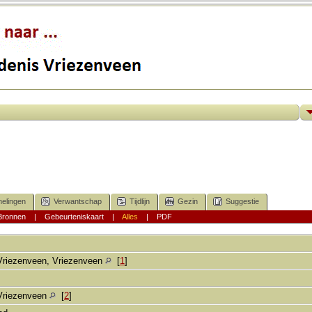
elingen
Verwantschap
Tijdlijn
Gezin
Suggestie
Bronnen
|
Gebeurteniskaart
|
Alles
|
PDF
Vriezenveen, Vriezenveen
[
1
]
Vriezenveen
[
2
]