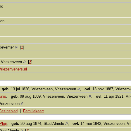
md
man
Deventer
[
2
]
, Vriezenveen
[
3
]
Vriezenveners.nl
,
geb.
13 jul 1826, Vriezenveen, Vriezenveen
,
ovl.
13 nov 1887, Vriezenv
unis
,
geb.
09 aug 1839, Vriezenveen, Vriezenveen
,
ovl.
11 apr 1921, Vr
Vriezenveen
Gezinsblad
|
Familiekaart
leij
,
geb.
30 aug 1874, Stad Almelo
,
ovl.
14 mei 1942, Vriezenveen, V
Stad Almelo
[
4
]