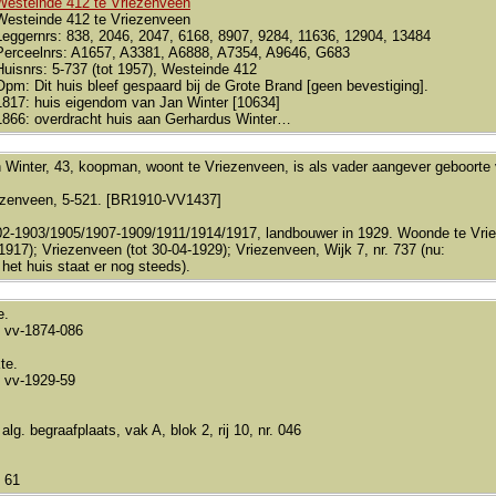
Westeinde 412 te Vriezenveen
Westeinde 412 te Vriezenveen
Leggernrs: 838, 2046, 2047, 6168, 8907, 9284, 11636, 12904, 13484
Perceelnrs: A1657, A3381, A6888, A7354, A9646, G683
Huisnrs: 5-737 (tot 1957), Westeinde 412
Opm: Dit huis bleef gespaard bij de Grote Brand [geen bevestiging].
1817: huis eigendom van Jan Winter [10634]
1866: overdracht huis aan Gerhardus Winter…
 Winter, 43, koopman, woont te Vriezenveen, is als vader aangever geboorte
ezenveen, 5-521. [BR1910-VV1437]
-1903/1905/1907-1909/1911/1914/1917, landbouwer in 1929. Woonde te Vriezen
1917); Vriezenveen (tot 30-04-1929); Vriezenveen, Wijk 7, nr. 737 (nu:
het huis staat er nog steeds).
e.
 vv-1874-086
te.
 vv-1929-59
lg. begraafplaats, vak A, blok 2, rij 10, nr. 046
 61