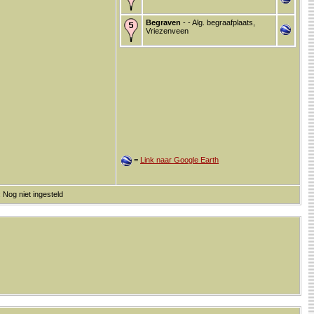
Begraven
- - Alg. begraafplaats,
Vriezenveen
=
Link naar Google Earth
 Nog niet ingesteld