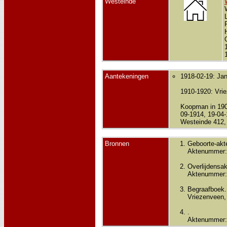
Westeinde
Aantekeningen
1918-02-19: Jan
1910-1920: Vri
Koopman in 1902
09-1914, 19-04-
Westeinde 412, 
Bronnen
Geboorte-akt
Aktenummer:
Overlijdensak
Aktenummer:
Begraafboek.
Vriezenveen, a
.
Aktenummer: