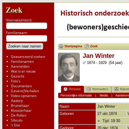
Zoek
Voorna(a)m(en):
Familienaam:
Startpagina
Zoek
Jan Winter
Geavanceerd zoeken
Familienamen
1874 - 1929 (54 jaar)
Aanmelden
Wat is er nieuw
Gezocht
Foto's
Documenten
Persoon
Voorouders
Nakom
(Levens)Verhalen
Video-opnamen
Persoonlijke informatie
|
Media
|
Aanteken
Aadorp
Bruinehaar
Naam
Jan
Winter
Kloosterhaar
Geboren
27 okt 1874
De Pollen
Sibculo
Tijd: 19:30
't Slot
Gedoopt
20 dec 1874