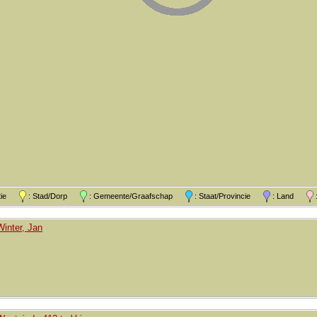
atie
: Stad/Dorp
: Gemeente/Graafschap
: Staat/Provincie
: Land
:
Winter, Jan