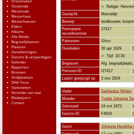
Vriezenveen
Oosteinde
Religie: Hervor
Westeinde
Geslacht
Mannelijk
Westerhaar
Westerhoeven
Beroep
landbouwer, koop
Elders
Permanent
27417
Albums
recordnummer
Alle Media
Patroniem
Ghzn.
Begraafplaatsen
Plaatsen
Overleden
30 apr 1929
Aantekeningen
Tijd: 10:30
Datums & verjaardagen
Kalender
Begraven
Alg. begraafplaats
Rapporten
Persoon-ID
I27417
Bronnen
Vindplaatsen
Laatst gewijzigd op
3 nov 2024
DNA Tests
Statistieken
Vader
Gerhardus Winter
Verander van taal
Bladwijzers
Moeder
Truida Johanna Te
Contact
Getrouwd
24 mrt 1873
Gezins-ID
F4919
Gezin
Johanna Hendrika P
Getrouwd
17 sep 1902