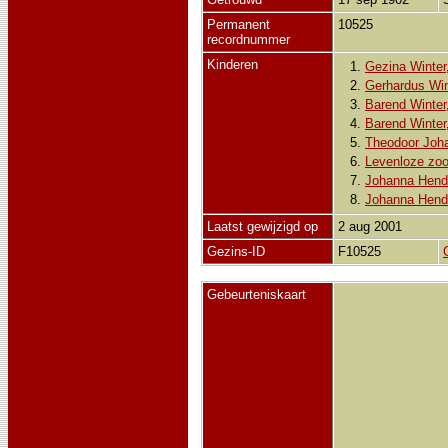
Permanent
10525
recordnummer
Kinderen
1.
Gezina Winter
2.
Gerhardus Win
3.
Barend Winter
4.
Barend Winter
5.
Theodoor Joh
6.
Levenloze zoo
7.
Johanna Hendr
8.
Johanna Hendr
Laatst gewijzigd op
2 aug 2001
Gezins-ID
F10525
Gebeurteniskaart