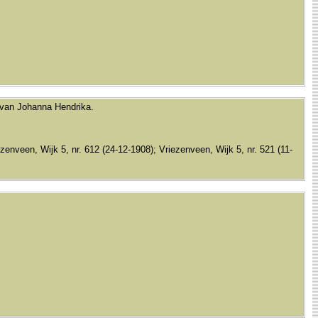
 van Johanna Hendrika.
veen, Wijk 5, nr. 612 (24-12-1908); Vriezenveen, Wijk 5, nr. 521 (11-