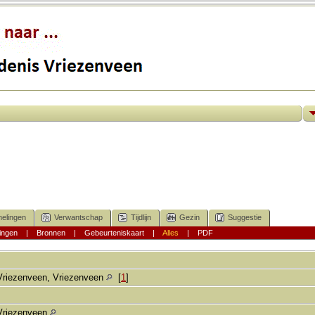
elingen
Verwantschap
Tijdlijn
Gezin
Suggestie
ingen
|
Bronnen
|
Gebeurteniskaart
|
Alles
|
PDF
Vriezenveen, Vriezenveen
[
1
]
Vriezenveen